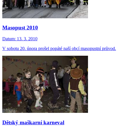
Masopust 2010
Datum:
13. 3. 2010
V sobotu 20. února prošel popáté naší obcí masopustní průvod.
Dětský maškarní karneval