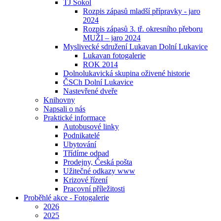
TJ Sokol
Rozpis zápasů mladší přípravky - jaro
2024
Rozpis zápasů 3. tř. okresního přeboru
MUŽI – jaro 2024
Myslivecké sdružení Lukavan Dolní Lukavice
Lukavan fotogalerie
ROK 2014
Dolnolukavická skupina oživené historie
ČSCh Dolní Lukavice
Nastevřené dveře
Knihovny
Napsali o nás
Praktické informace
Autobusové linky
Podnikatelé
Ubytování
Třídíme odpad
Prodejny, Česká pošta
Užitečné odkazy www
Krizové řízení
Pracovní příležitosti
Proběhlé akce - Fotogalerie
2026
2025