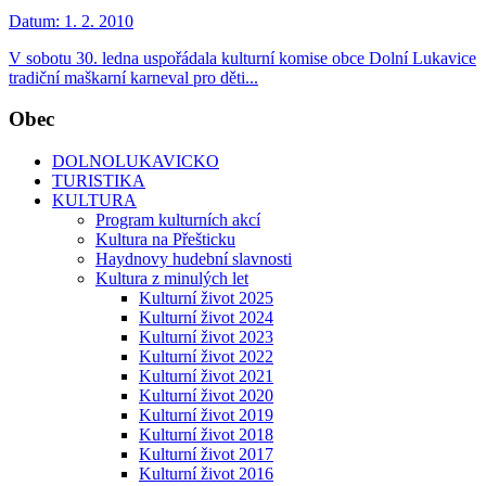
Datum:
1. 2. 2010
V sobotu 30. ledna uspořádala kulturní komise obce Dolní Lukavice
tradiční maškarní karneval pro děti...
Obec
DOLNOLUKAVICKO
TURISTIKA
KULTURA
Program kulturních akcí
Kultura na Přešticku
Haydnovy hudební slavnosti
Kultura z minulých let
Kulturní život 2025
Kulturní život 2024
Kulturní život 2023
Kulturní život 2022
Kulturní život 2021
Kulturní život 2020
Kulturní život 2019
Kulturní život 2018
Kulturní život 2017
Kulturní život 2016