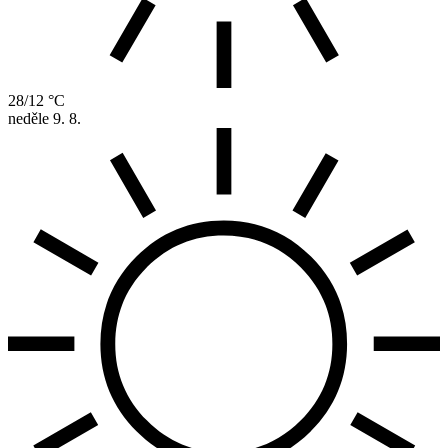
28/12 °C
neděle
9. 8.