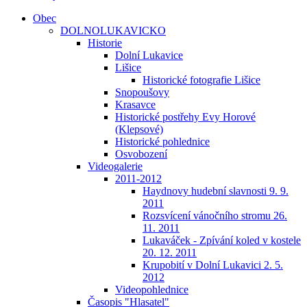
Obec
DOLNOLUKAVICKO
Historie
Dolní Lukavice
Lišice
Historické fotografie Lišice
Snopoušovy
Krasavce
Historické postřehy Evy Horové
(Klepsové)
Historické pohlednice
Osvobození
Videogalerie
2011-2012
Haydnovy hudební slavnosti 9. 9.
2011
Rozsvícení vánočního stromu 26.
11. 2011
Lukaváček - Zpívání koled v kostele
20. 12. 2011
Krupobití v Dolní Lukavici 2. 5.
2012
Videopohlednice
Časopis "Hlasatel"