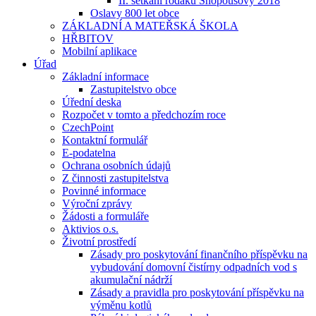
II. setkání rodáků Snopoušovy 2018
Oslavy 800 let obce
ZÁKLADNÍ A MATEŘSKÁ ŠKOLA
HŘBITOV
Mobilní aplikace
Úřad
Základní informace
Zastupitelstvo obce
Úřední deska
Rozpočet v tomto a předchozím roce
CzechPoint
Kontaktní formulář
E-podatelna
Ochrana osobních údajů
Z činnosti zastupitelstva
Povinné informace
Výroční zprávy
Žádosti a formuláře
Aktivios o.s.
Životní prostředí
Zásady pro poskytování finančního příspěvku na
vybudování domovní čistírny odpadních vod s
akumulační nádrží
Zásady a pravidla pro poskytování příspěvku na
výměnu kotlů