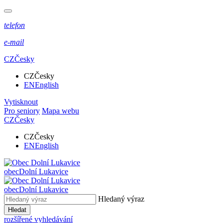
telefon
e-mail
CZ
Česky
CZ
Česky
EN
English
Vytisknout
Pro seniory
Mapa webu
CZ
Česky
CZ
Česky
EN
English
obec
Dolní Lukavice
obec
Dolní Lukavice
Hledaný výraz
Hledat
rozšířené vyhledávání