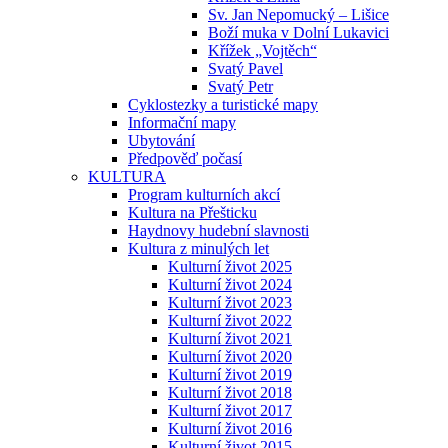
Sv. Jan Nepomucký – Lišice
Boží muka v Dolní Lukavici
Křížek „Vojtěch“
Svatý Pavel
Svatý Petr
Cyklostezky a turistické mapy
Informační mapy
Ubytování
Předpověď počasí
KULTURA
Program kulturních akcí
Kultura na Přešticku
Haydnovy hudební slavnosti
Kultura z minulých let
Kulturní život 2025
Kulturní život 2024
Kulturní život 2023
Kulturní život 2022
Kulturní život 2021
Kulturní život 2020
Kulturní život 2019
Kulturní život 2018
Kulturní život 2017
Kulturní život 2016
Kulturní život 2015