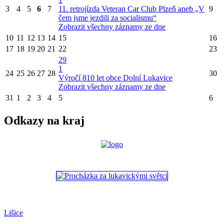
3
4
5
6
7
11. retrojízda Veteran Car Club Plzeň aneb „V
9
čem jsme jezdili za socialismu“
Zobrazit všechny záznamy ze dne
10
11
12
13
14
15
16
17
18
19
20
21
22
23
29
1
24
25
26
27
28
30
Výročí 810 let obce Dolní Lukavice
Zobrazit všechny záznamy ze dne
31
1
2
3
4
5
6
Odkazy na kraj
Lišice