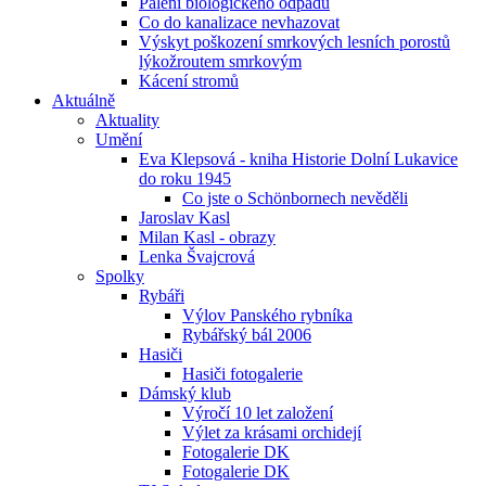
Pálení biologického odpadu
Co do kanalizace nevhazovat
Výskyt poškození smrkových lesních porostů
lýkožroutem smrkovým
Kácení stromů
Aktuálně
Aktuality
Umění
Eva Klepsová - kniha Historie Dolní Lukavice
do roku 1945
Co jste o Schönbornech nevěděli
Jaroslav Kasl
Milan Kasl - obrazy
Lenka Švajcrová
Spolky
Rybáři
Výlov Panského rybníka
Rybářský bál 2006
Hasiči
Hasiči fotogalerie
Dámský klub
Výročí 10 let založení
Výlet za krásami orchidejí
Fotogalerie DK
Fotogalerie DK