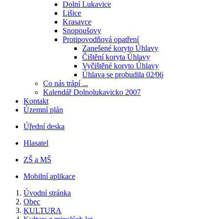
Dolní Lukavice
Lišice
Krasavce
Snopoušovy
Protipovodňová opatření
Zanešené koryto Úhlavy
Čištění koryta Úhlavy
Vyčištěné koryto Úhlavy
Úhlava se probudila 02⁄06
Co nás trápí ...
Kalendář Dolnolukavicko 2007
Kontakt
Územní plán
Úřední deska
Hlasatel
ZŠ a MŠ
Mobilní aplikace
Úvodní stránka
Obec
KULTURA