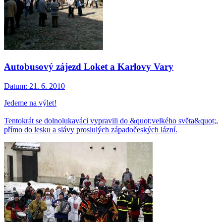
Autobusový zájezd Loket a Karlovy Vary
Datum:
21. 6. 2010
Jedeme na výlet!
Tentokrát se dolnolukaváci vypravili do &quot;velkého světa&quot;,
přímo do lesku a slávy proslulých západočeských lázní.