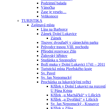
Podzimní balada
Vánočka
Zase je veselo…
Velikonoce
TURISTIKA
Zajímavá místa
Lípa na Barborce
Zámek Dolní Lukavice
Zámek
Tisovec dvouřadý v zámeckém parku
Průvodce trasou VIII. pochodu
Přírodní rezervace Zlín
Židovský hřbitov
Studánka u Snopoušov
Boží muka v Dolní Lukavici 1741 – 2011
Turistická místa Plzeňského kraje
Sv. Pavel
Sv. Jan Nepomucký
Procházka za lukavickými světci
Křížek v Dolní Lukavici na rozcestí
U Pána Krista
Křížek „u Macháčků“ v Lišicích
Křížek „u Dvořáků“ v Lišicích
Sv. Jan Nepomucký - Krasavce
Křížek u Zlína