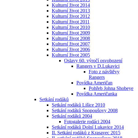
Kulturní život 2014
Kulturní život 2013
Kulturní život 2012
Kulturní život 2011
Kulturní život 2010
Kulturní život 2009
Kulturní život 2008
Kulturní život 2007
Kulturní život 2006
Kulturní život 2005
Oslavy 60. výročí osvobození
Rangers v D.Lukavici
Foto z návštěvy
Rangers
Povídka Američan
Pohřeb Johna Shobeye
Povídka Američanka
Setkání rodáků
Setkání rodáků Lišice 2010
Setkání rodáků Snopoušovy 2008
Setkání rodáků 2004
Fotogalerie rodáci 2004
Setkání rodáků Dolní Lukavice 2014
II. Setkání rodáků z Krasavec 2015