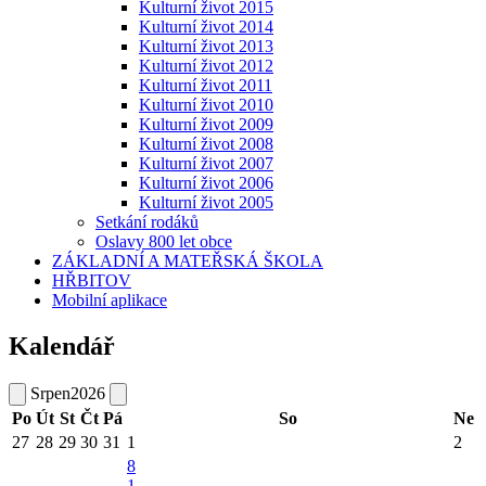
Kulturní život 2015
Kulturní život 2014
Kulturní život 2013
Kulturní život 2012
Kulturní život 2011
Kulturní život 2010
Kulturní život 2009
Kulturní život 2008
Kulturní život 2007
Kulturní život 2006
Kulturní život 2005
Setkání rodáků
Oslavy 800 let obce
ZÁKLADNÍ A MATEŘSKÁ ŠKOLA
HŘBITOV
Mobilní aplikace
Kalendář
Srpen
2026
Po
Út
St
Čt
Pá
So
Ne
27
28
29
30
31
1
2
8
1