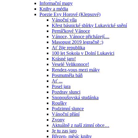
Informační mapy
Knihy a média
Poezie Evy Horové (Klepsové)
Vánoční víla
Křest básnické sbírky Lukavické snění
Perníčkové Vánoce
Vánoce, Vánoce přicházejí....
Masopust 2019 legračně :)
Ať žije republika
100 let Sokola v Dolní Lukavici
Krásné jaro!
Veselé Velikonoce!
Rendez-vous mezi máky
Posmutněla báň
Ať ...
Posel jara
Pozdrav slunci
Snopoušovská studánka
Roušky
Podzimní slunce
Vánoční přání
Zvony
Aktuálně z naší zimní obce…
Je tu zas jaro
Březen- měsíc knihy