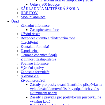
II. setkání rodáků Snopoušovy 2018
Oslavy 800 let obce
ZÁKLADNÍ A MATEŘSKÁ ŠKOLA
HŘBITOV
Mobilní aplikace
Úřad
Základní informace
Zastupitelstvo obce
Úřední deska
Rozpočet v tomto a předchozím roce
CzechPoint
Kontaktní formulář
E-podatelna
Ochrana osobních údajů
Z činnosti zastupitelstva
Povinné informace
Výroční zprávy
Žádosti a formuláře
Aktivios o.s.
Životní prostředí
Zásady pro poskytování finančního příspěvku na
vybudování domovní čistírny odpadních vod s
akumulační nádrží
Zásady a pravidla pro poskytování příspěvku na
výměnu kotlů