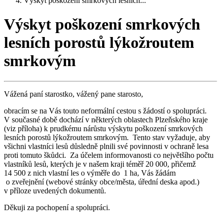
Výskyt poškození smrkových lesních...
Výskyt poškození smrkových
lesních porostů lýkožroutem
smrkovým
Vážená paní starostko, vážený pane starosto,
obracím se na Vás touto neformální cestou s žádostí o spolupráci.
V současné době dochází v některých oblastech Plzeňského kraje
(viz příloha) k prudkému nárůstu výskytu poškození smrkových
lesních porostů lýkožroutem smrkovým. Tento stav vyžaduje, aby
všichni vlastníci lesů důsledně plnili své povinnosti v ochraně lesa
proti tomuto škůdci. Za účelem informovanosti co největšího počtu
vlastníků lesů, kterých je v našem kraji téměř 20 000, přičemž
14 500 z nich vlastní les o výměře do 1 ha, Vás žádám
o zveřejnění (webové stránky obce/města, úřední deska apod.)
v příloze uvedených dokumentů.
Děkuji za pochopení a spolupráci.