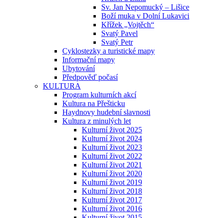
Sv. Jan Nepomucký – Lišice
Boží muka v Dolní Lukavici
Křížek „Vojtěch“
Svatý Pavel
Svatý Petr
Cyklostezky a turistické mapy
Informační mapy
Ubytování
Předpověď počasí
KULTURA
Program kulturních akcí
Kultura na Přešticku
Haydnovy hudební slavnosti
Kultura z minulých let
Kulturní život 2025
Kulturní život 2024
Kulturní život 2023
Kulturní život 2022
Kulturní život 2021
Kulturní život 2020
Kulturní život 2019
Kulturní život 2018
Kulturní život 2017
Kulturní život 2016
Kulturní život 2015