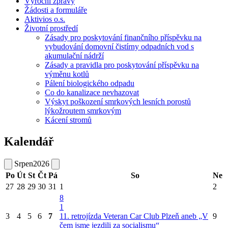
Výroční zprávy
Žádosti a formuláře
Aktivios o.s.
Životní prostředí
Zásady pro poskytování finančního příspěvku na
vybudování domovní čistírny odpadních vod s
akumulační nádrží
Zásady a pravidla pro poskytování příspěvku na
výměnu kotlů
Pálení biologického odpadu
Co do kanalizace nevhazovat
Výskyt poškození smrkových lesních porostů
lýkožroutem smrkovým
Kácení stromů
Kalendář
Srpen
2026
Po
Út
St
Čt
Pá
So
Ne
27
28
29
30
31
1
2
8
1
3
4
5
6
7
11. retrojízda Veteran Car Club Plzeň aneb „V
9
čem jsme jezdili za socialismu“