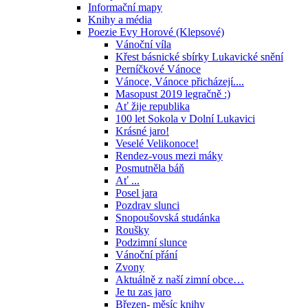
Informační mapy
Knihy a média
Poezie Evy Horové (Klepsové)
Vánoční víla
Křest básnické sbírky Lukavické snění
Perníčkové Vánoce
Vánoce, Vánoce přicházejí....
Masopust 2019 legračně :)
Ať žije republika
100 let Sokola v Dolní Lukavici
Krásné jaro!
Veselé Velikonoce!
Rendez-vous mezi máky
Posmutněla báň
Ať ...
Posel jara
Pozdrav slunci
Snopoušovská studánka
Roušky
Podzimní slunce
Vánoční přání
Zvony
Aktuálně z naší zimní obce…
Je tu zas jaro
Březen- měsíc knihy