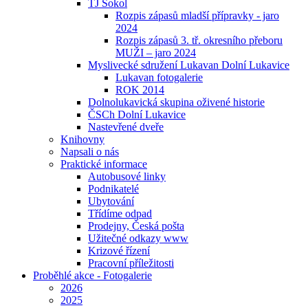
TJ Sokol
Rozpis zápasů mladší přípravky - jaro
2024
Rozpis zápasů 3. tř. okresního přeboru
MUŽI – jaro 2024
Myslivecké sdružení Lukavan Dolní Lukavice
Lukavan fotogalerie
ROK 2014
Dolnolukavická skupina oživené historie
ČSCh Dolní Lukavice
Nastevřené dveře
Knihovny
Napsali o nás
Praktické informace
Autobusové linky
Podnikatelé
Ubytování
Třídíme odpad
Prodejny, Česká pošta
Užitečné odkazy www
Krizové řízení
Pracovní příležitosti
Proběhlé akce - Fotogalerie
2026
2025