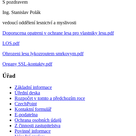
S pozdravem
Ing. Stanislav Polák
vedoucí oddělení lesnictví a myslivosti
Doporucena opatreni v ochrane lesa pro vlastniky lesu.pdf
LOS.pdf
Ohrozeni lesu lykozroutem smrkovym.pdf
Organy SSL-kontakty.pdf
Úřad
Základní informace
Úřední deska
Rozpočet v tomto a předchozím roce
CzechPoint
Kontaktní formulář
E-podatelna
Ochrana osobních údajů
Z činnosti zastupitelstva
Povinné informace