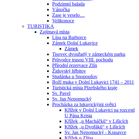
Podzimní balada
Vánočka
Zase je veselo…
Velikonoce
TURISTIKA
Zajímavá místa
Lípa na Barborce
Zámek Dolní Lukavice
Zámek
Tisovec dvouřadý v zámeckém parku
Průvodce trasou VIII. pochodu
Přírodní rezervace Zlín
Židovský hřbitov
Studánka u Snopoušov
Boží muka v Dolní Lukavici 1741 – 2011
Turistická místa Plzeňského kraje
Sv. Pavel
Sv. Jan Nepomucký
Procházka za lukavickými světci
Křížek v Dolní Lukavici na rozcestí
U Pána Krista
Křížek „u Macháčků“ v Lišicích
Křížek „u Dvořáků“ v Lišicích
Sv. Jan Nepomucký - Krasavce
Křížek u Zlína