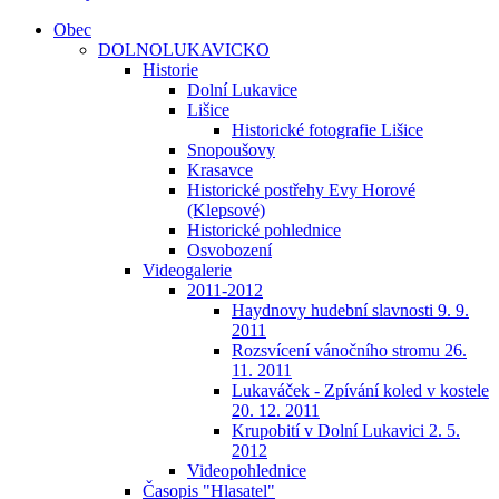
Obec
DOLNOLUKAVICKO
Historie
Dolní Lukavice
Lišice
Historické fotografie Lišice
Snopoušovy
Krasavce
Historické postřehy Evy Horové
(Klepsové)
Historické pohlednice
Osvobození
Videogalerie
2011-2012
Haydnovy hudební slavnosti 9. 9.
2011
Rozsvícení vánočního stromu 26.
11. 2011
Lukaváček - Zpívání koled v kostele
20. 12. 2011
Krupobití v Dolní Lukavici 2. 5.
2012
Videopohlednice
Časopis "Hlasatel"