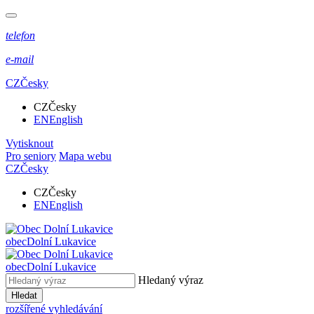
telefon
e-mail
CZ
Česky
CZ
Česky
EN
English
Vytisknout
Pro seniory
Mapa webu
CZ
Česky
CZ
Česky
EN
English
obec
Dolní Lukavice
obec
Dolní Lukavice
Hledaný výraz
Hledat
rozšířené vyhledávání