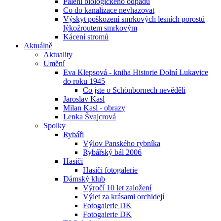
Pálení biologického odpadu
Co do kanalizace nevhazovat
Výskyt poškození smrkových lesních porostů
lýkožroutem smrkovým
Kácení stromů
Aktuálně
Aktuality
Umění
Eva Klepsová - kniha Historie Dolní Lukavice
do roku 1945
Co jste o Schönbornech nevěděli
Jaroslav Kasl
Milan Kasl - obrazy
Lenka Švajcrová
Spolky
Rybáři
Výlov Panského rybníka
Rybářský bál 2006
Hasiči
Hasiči fotogalerie
Dámský klub
Výročí 10 let založení
Výlet za krásami orchidejí
Fotogalerie DK
Fotogalerie DK