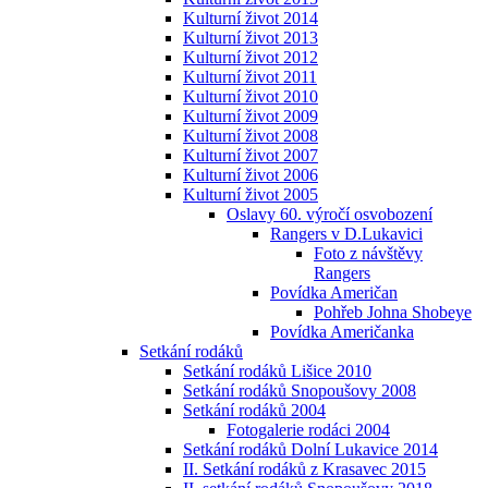
Kulturní život 2014
Kulturní život 2013
Kulturní život 2012
Kulturní život 2011
Kulturní život 2010
Kulturní život 2009
Kulturní život 2008
Kulturní život 2007
Kulturní život 2006
Kulturní život 2005
Oslavy 60. výročí osvobození
Rangers v D.Lukavici
Foto z návštěvy
Rangers
Povídka Američan
Pohřeb Johna Shobeye
Povídka Američanka
Setkání rodáků
Setkání rodáků Lišice 2010
Setkání rodáků Snopoušovy 2008
Setkání rodáků 2004
Fotogalerie rodáci 2004
Setkání rodáků Dolní Lukavice 2014
II. Setkání rodáků z Krasavec 2015