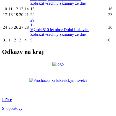
Zobrazit všechny záznamy ze dne
10
11
12
13
14
15
16
17
18
19
20
21
22
23
29
1
24
25
26
27
28
30
Výročí 810 let obce Dolní Lukavice
Zobrazit všechny záznamy ze dne
31
1
2
3
4
5
6
Odkazy na kraj
Lišice
Snopoušovy