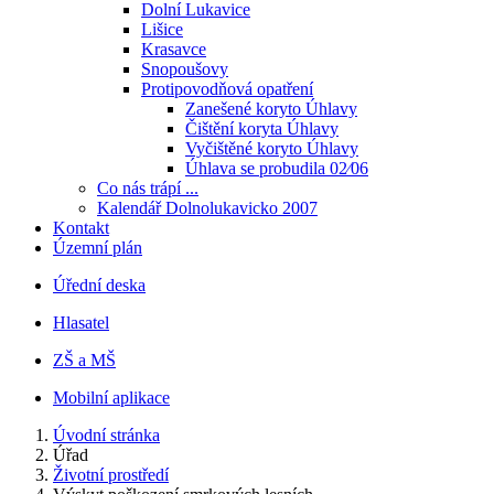
Dolní Lukavice
Lišice
Krasavce
Snopoušovy
Protipovodňová opatření
Zanešené koryto Úhlavy
Čištění koryta Úhlavy
Vyčištěné koryto Úhlavy
Úhlava se probudila 02⁄06
Co nás trápí ...
Kalendář Dolnolukavicko 2007
Kontakt
Územní plán
Úřední deska
Hlasatel
ZŠ a MŠ
Mobilní aplikace
Úvodní stránka
Úřad
Životní prostředí