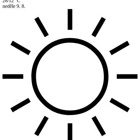
28/12 °C
neděle
9. 8.