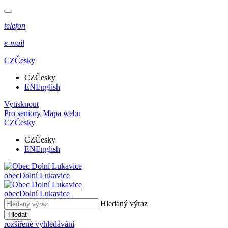
telefon
e-mail
CZ
Česky
CZ
Česky
EN
English
Vytisknout
Pro seniory
Mapa webu
CZ
Česky
CZ
Česky
EN
English
obec
Dolní Lukavice
obec
Dolní Lukavice
Hledaný výraz
Hledat
rozšířené vyhledávání