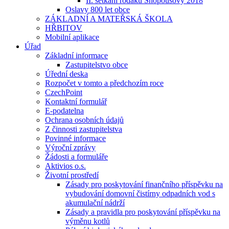
II. setkání rodáků Snopoušovy 2018
Oslavy 800 let obce
ZÁKLADNÍ A MATEŘSKÁ ŠKOLA
HŘBITOV
Mobilní aplikace
Úřad
Základní informace
Zastupitelstvo obce
Úřední deska
Rozpočet v tomto a předchozím roce
CzechPoint
Kontaktní formulář
E-podatelna
Ochrana osobních údajů
Z činnosti zastupitelstva
Povinné informace
Výroční zprávy
Žádosti a formuláře
Aktivios o.s.
Životní prostředí
Zásady pro poskytování finančního příspěvku na
vybudování domovní čistírny odpadních vod s
akumulační nádrží
Zásady a pravidla pro poskytování příspěvku na
výměnu kotlů