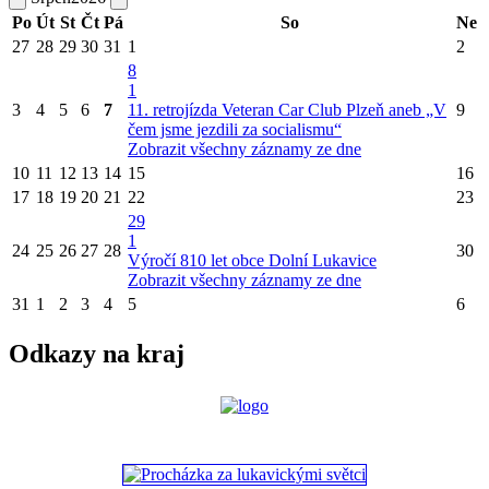
Po
Út
St
Čt
Pá
So
Ne
27
28
29
30
31
1
2
8
1
3
4
5
6
7
11. retrojízda Veteran Car Club Plzeň aneb „V
9
čem jsme jezdili za socialismu“
Zobrazit všechny záznamy ze dne
10
11
12
13
14
15
16
17
18
19
20
21
22
23
29
1
24
25
26
27
28
30
Výročí 810 let obce Dolní Lukavice
Zobrazit všechny záznamy ze dne
31
1
2
3
4
5
6
Odkazy na kraj