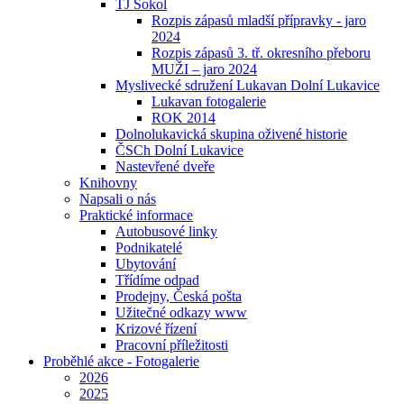
TJ Sokol
Rozpis zápasů mladší přípravky - jaro
2024
Rozpis zápasů 3. tř. okresního přeboru
MUŽI – jaro 2024
Myslivecké sdružení Lukavan Dolní Lukavice
Lukavan fotogalerie
ROK 2014
Dolnolukavická skupina oživené historie
ČSCh Dolní Lukavice
Nastevřené dveře
Knihovny
Napsali o nás
Praktické informace
Autobusové linky
Podnikatelé
Ubytování
Třídíme odpad
Prodejny, Česká pošta
Užitečné odkazy www
Krizové řízení
Pracovní příležitosti
Proběhlé akce - Fotogalerie
2026
2025