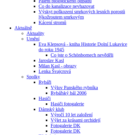
Pálení biologického odpadu
Co do kanalizace nevhazovat
Výskyt poškození smrkových lesních porostů
lýkožroutem smrkovým
Kácení stromů
Aktuálně
Aktuality
Umění
Eva Klepsová - kniha Historie Dolní Lukavice
do roku 1945
Co jste o Schönbornech nevěděli
Jaroslav Kasl
Milan Kasl - obrazy
Lenka Švajcrová
Spolky
Rybáři
Výlov Panského rybníka
Rybářský bál 2006
Hasiči
Hasiči fotogalerie
Dámský klub
Výročí 10 let založení
Výlet za krásami orchidejí
Fotogalerie DK
Fotogalerie DK