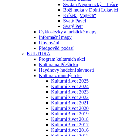
Sv. Jan Nepomucký – Lišice
Boží muka v Dolní Lukavici
Křížek „Vojtěch“
Svatý Pavel
Svatý Petr
Cyklostezky a turistické mapy
Informační mapy
Ubytování
Předpověď počasí
KULTURA
Program kulturních akcí
Kultura na Přešticku
Haydnovy hudební slavnosti
Kultura z minulých let
Kulturní život 2025
Kulturní život 2024
Kulturní život 2023
Kulturní život 2022
Kulturní život 2021
Kulturní život 2020
Kulturní život 2019
Kulturní život 2018
Kulturní život 2017
Kulturní život 2016
Kulturní život 2015