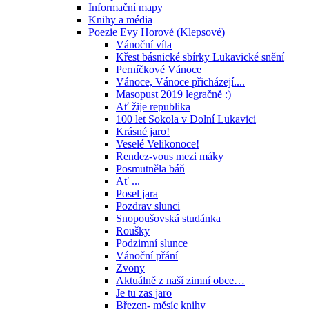
Informační mapy
Knihy a média
Poezie Evy Horové (Klepsové)
Vánoční víla
Křest básnické sbírky Lukavické snění
Perníčkové Vánoce
Vánoce, Vánoce přicházejí....
Masopust 2019 legračně :)
Ať žije republika
100 let Sokola v Dolní Lukavici
Krásné jaro!
Veselé Velikonoce!
Rendez-vous mezi máky
Posmutněla báň
Ať ...
Posel jara
Pozdrav slunci
Snopoušovská studánka
Roušky
Podzimní slunce
Vánoční přání
Zvony
Aktuálně z naší zimní obce…
Je tu zas jaro
Březen- měsíc knihy