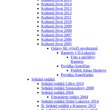
Kulturní život 2014
Kulturní život 2013
Kulturní život 2012
Kulturní život 2011
Kulturní život 2010
Kulturní život 2009
Kulturní život 2008
Kulturní život 2007
Kulturní život 2006
Kulturní život 2005
Oslavy 60. výročí osvobození
Rangers v D.Lukavici
Foto z návštěvy
Rangers
Povídka Američan
Pohřeb Johna Shobeye
Povídka Američanka
Setkání rodáků
Setkání rodáků Lišice 2010
Setkání rodáků Snopoušovy 2008
Setkání rodáků 2004
Fotogalerie rodáci 2004
Setkání rodáků Dolní Lukavice 2014
II. Setkání rodáků z Krasavec 2015