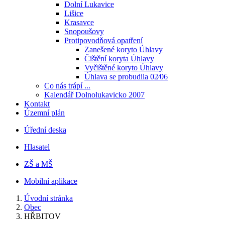
Dolní Lukavice
Lišice
Krasavce
Snopoušovy
Protipovodňová opatření
Zanešené koryto Úhlavy
Čištění koryta Úhlavy
Vyčištěné koryto Úhlavy
Úhlava se probudila 02⁄06
Co nás trápí ...
Kalendář Dolnolukavicko 2007
Kontakt
Územní plán
Úřední deska
Hlasatel
ZŠ a MŠ
Mobilní aplikace
Úvodní stránka
Obec
HŘBITOV