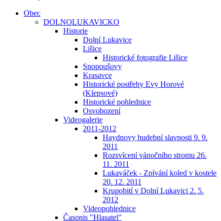
Obec
DOLNOLUKAVICKO
Historie
Dolní Lukavice
Lišice
Historické fotografie Lišice
Snopoušovy
Krasavce
Historické postřehy Evy Horové
(Klepsové)
Historické pohlednice
Osvobození
Videogalerie
2011-2012
Haydnovy hudební slavnosti 9. 9.
2011
Rozsvícení vánočního stromu 26.
11. 2011
Lukaváček - Zpívání koled v kostele
20. 12. 2011
Krupobití v Dolní Lukavici 2. 5.
2012
Videopohlednice
Časopis "Hlasatel"