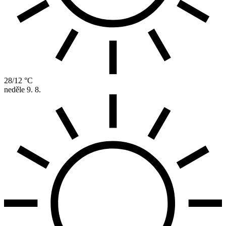
28/12 °C
neděle
9. 8.