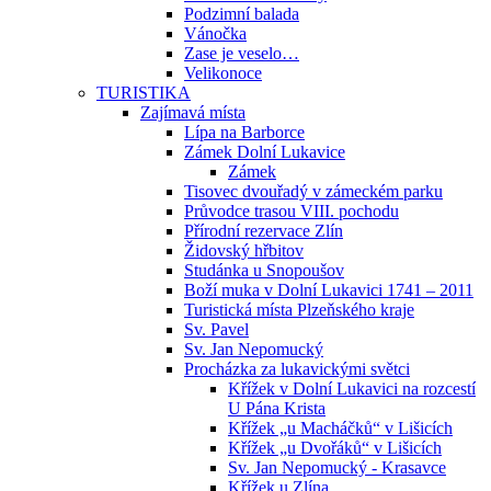
Podzimní balada
Vánočka
Zase je veselo…
Velikonoce
TURISTIKA
Zajímavá místa
Lípa na Barborce
Zámek Dolní Lukavice
Zámek
Tisovec dvouřadý v zámeckém parku
Průvodce trasou VIII. pochodu
Přírodní rezervace Zlín
Židovský hřbitov
Studánka u Snopoušov
Boží muka v Dolní Lukavici 1741 – 2011
Turistická místa Plzeňského kraje
Sv. Pavel
Sv. Jan Nepomucký
Procházka za lukavickými světci
Křížek v Dolní Lukavici na rozcestí
U Pána Krista
Křížek „u Macháčků“ v Lišicích
Křížek „u Dvořáků“ v Lišicích
Sv. Jan Nepomucký - Krasavce
Křížek u Zlína