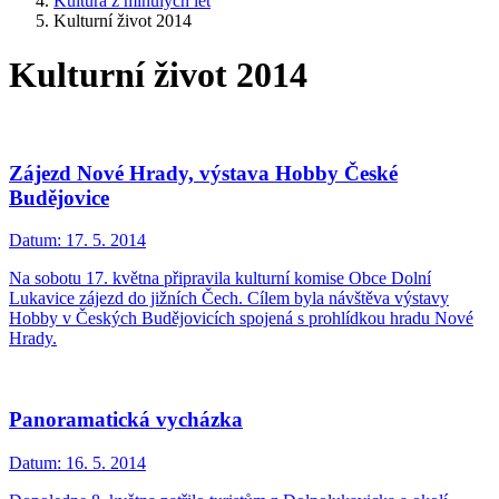
Kultura z minulých let
Kulturní život 2014
Kulturní život 2014
Zájezd Nové Hrady, výstava Hobby České
Budějovice
Datum:
17. 5. 2014
Na sobotu 17. května připravila kulturní komise Obce Dolní
Lukavice zájezd do jižních Čech. Cílem byla návštěva výstavy
Hobby v Českých Budějovicích spojená s prohlídkou hradu Nové
Hrady.
Panoramatická vycházka
Datum:
16. 5. 2014