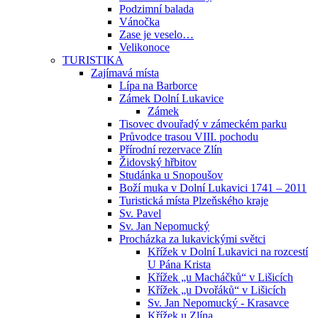
Podzimní balada
Vánočka
Zase je veselo…
Velikonoce
TURISTIKA
Zajímavá místa
Lípa na Barborce
Zámek Dolní Lukavice
Zámek
Tisovec dvouřadý v zámeckém parku
Průvodce trasou VIII. pochodu
Přírodní rezervace Zlín
Židovský hřbitov
Studánka u Snopoušov
Boží muka v Dolní Lukavici 1741 – 2011
Turistická místa Plzeňského kraje
Sv. Pavel
Sv. Jan Nepomucký
Procházka za lukavickými světci
Křížek v Dolní Lukavici na rozcestí
U Pána Krista
Křížek „u Macháčků“ v Lišicích
Křížek „u Dvořáků“ v Lišicích
Sv. Jan Nepomucký - Krasavce
Křížek u Zlína