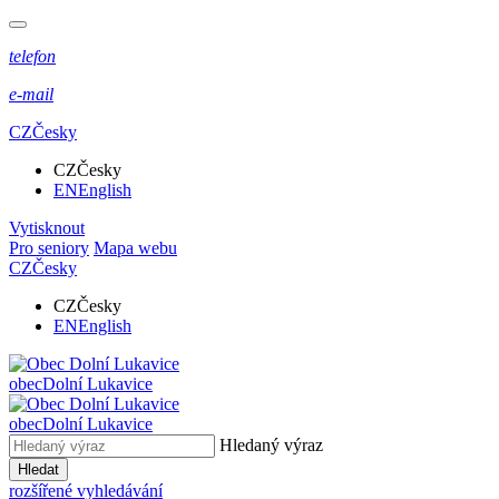
telefon
e-mail
CZ
Česky
CZ
Česky
EN
English
Vytisknout
Pro seniory
Mapa webu
CZ
Česky
CZ
Česky
EN
English
obec
Dolní Lukavice
obec
Dolní Lukavice
Hledaný výraz
Hledat
rozšířené vyhledávání