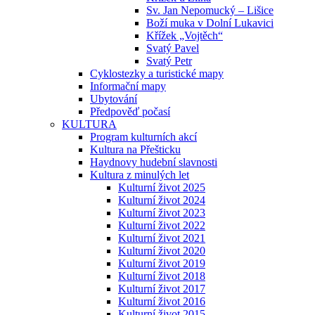
Sv. Jan Nepomucký – Lišice
Boží muka v Dolní Lukavici
Křížek „Vojtěch“
Svatý Pavel
Svatý Petr
Cyklostezky a turistické mapy
Informační mapy
Ubytování
Předpověď počasí
KULTURA
Program kulturních akcí
Kultura na Přešticku
Haydnovy hudební slavnosti
Kultura z minulých let
Kulturní život 2025
Kulturní život 2024
Kulturní život 2023
Kulturní život 2022
Kulturní život 2021
Kulturní život 2020
Kulturní život 2019
Kulturní život 2018
Kulturní život 2017
Kulturní život 2016
Kulturní život 2015