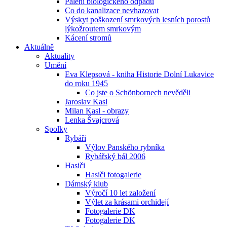
Pálení biologického odpadu
Co do kanalizace nevhazovat
Výskyt poškození smrkových lesních porostů
lýkožroutem smrkovým
Kácení stromů
Aktuálně
Aktuality
Umění
Eva Klepsová - kniha Historie Dolní Lukavice
do roku 1945
Co jste o Schönbornech nevěděli
Jaroslav Kasl
Milan Kasl - obrazy
Lenka Švajcrová
Spolky
Rybáři
Výlov Panského rybníka
Rybářský bál 2006
Hasiči
Hasiči fotogalerie
Dámský klub
Výročí 10 let založení
Výlet za krásami orchidejí
Fotogalerie DK
Fotogalerie DK