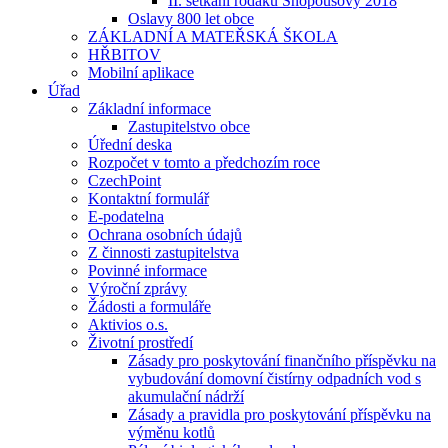
II. setkání rodáků Snopoušovy 2018
Oslavy 800 let obce
ZÁKLADNÍ A MATEŘSKÁ ŠKOLA
HŘBITOV
Mobilní aplikace
Úřad
Základní informace
Zastupitelstvo obce
Úřední deska
Rozpočet v tomto a předchozím roce
CzechPoint
Kontaktní formulář
E-podatelna
Ochrana osobních údajů
Z činnosti zastupitelstva
Povinné informace
Výroční zprávy
Žádosti a formuláře
Aktivios o.s.
Životní prostředí
Zásady pro poskytování finančního příspěvku na
vybudování domovní čistírny odpadních vod s
akumulační nádrží
Zásady a pravidla pro poskytování příspěvku na
výměnu kotlů