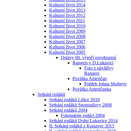
Kulturní život 2014
Kulturní život 2013
Kulturní život 2012
Kulturní život 2011
Kulturní život 2010
Kulturní život 2009
Kulturní život 2008
Kulturní život 2007
Kulturní život 2006
Kulturní život 2005
Oslavy 60. výročí osvobození
Rangers v D.Lukavici
Foto z návštěvy
Rangers
Povídka Američan
Pohřeb Johna Shobeye
Povídka Američanka
Setkání rodáků
Setkání rodáků Lišice 2010
Setkání rodáků Snopoušovy 2008
Setkání rodáků 2004
Fotogalerie rodáci 2004
Setkání rodáků Dolní Lukavice 2014
II. Setkání rodáků z Krasavec 2015