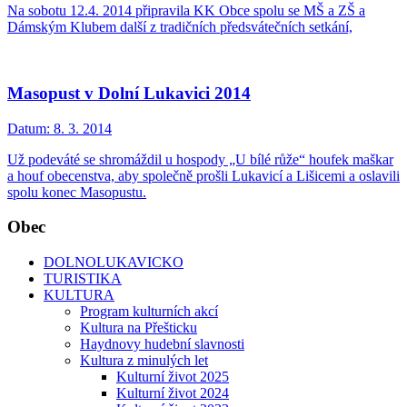
Na sobotu 12.4. 2014 připravila KK Obce spolu se MŠ a ZŠ a
Dámským Klubem další z tradičních předsvátečních setkání,
Masopust v Dolní Lukavici 2014
Datum:
8. 3. 2014
Už podeváté se shromáždil u hospody „U bílé růže“ houfek maškar
a houf obecenstva, aby společně prošli Lukavicí a Lišicemi a oslavili
spolu konec Masopustu.
Obec
DOLNOLUKAVICKO
TURISTIKA
KULTURA
Program kulturních akcí
Kultura na Přešticku
Haydnovy hudební slavnosti
Kultura z minulých let
Kulturní život 2025
Kulturní život 2024