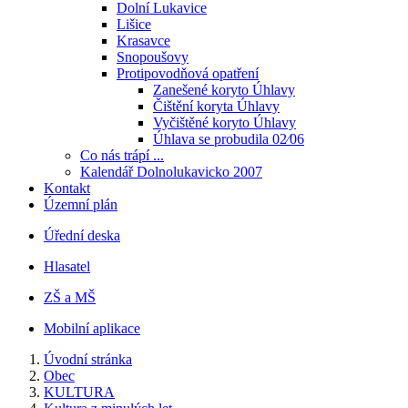
Dolní Lukavice
Lišice
Krasavce
Snopoušovy
Protipovodňová opatření
Zanešené koryto Úhlavy
Čištění koryta Úhlavy
Vyčištěné koryto Úhlavy
Úhlava se probudila 02⁄06
Co nás trápí ...
Kalendář Dolnolukavicko 2007
Kontakt
Územní plán
Úřední deska
Hlasatel
ZŠ a MŠ
Mobilní aplikace
Úvodní stránka
Obec
KULTURA