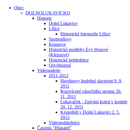
Obec
DOLNOLUKAVICKO
Historie
Dolní Lukavice
Lišice
Historické fotografie Lišice
Snopoušovy
Krasavce
Historické postřehy Evy Horové
(Klepsové)
Historické pohlednice
Osvobození
Videogalerie
2011-2012
Haydnovy hudební slavnosti 9. 9.
2011
Rozsvícení vánočního stromu 26.
11. 2011
Lukaváček - Zpívání koled v kostele
20. 12. 2011
Krupobití v Dolní Lukavici 2. 5.
2012
Videopohlednice
Časopis "Hlasatel"