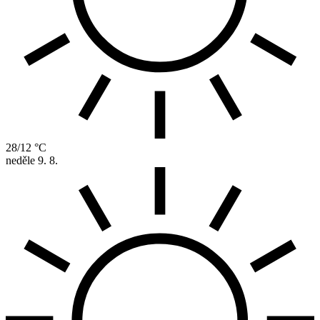
28/12 °C
neděle
9. 8.