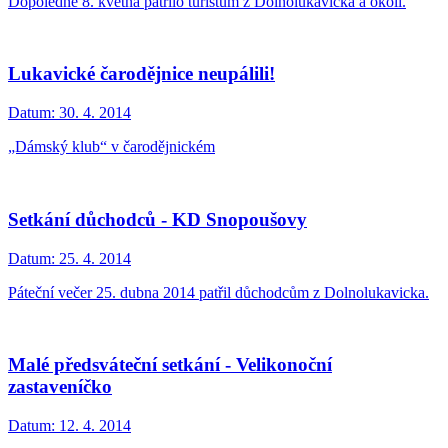
Dopoledne 8. května patřilo turistům z Dolnolukavicka a okolí.
Lukavické čarodějnice neupálili!
Datum:
30. 4. 2014
„Dámský klub“ v čarodějnickém
Setkání důchodců - KD Snopoušovy
Datum:
25. 4. 2014
Páteční večer 25. dubna 2014 patřil důchodcům z Dolnolukavicka.
Malé předsváteční setkání - Velikonoční
zastaveníčko
Datum:
12. 4. 2014