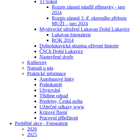
TJ Sokol
Rozpis zápasů mladší přípravky - jaro
2024
Rozpis zápasů 3. tř. okresního přeboru
MUŽI – jaro 2024
Myslivecké sdružení Lukavan Dolní Lukavice
Lukavan fotogalerie
ROK 2014
Dolnolukavická skupina oživené historie
ČSCh Dolní Lukavice
Nastevřené dveře
Knihovny
Napsali o nás
Praktické informace
Autobusové linky
Podnikatelé
Ubytování
Třídíme odpad
Prodejny, Česká pošta
Užitečné odkazy www
Krizové řízení
Pracovní příležitosti
Proběhlé akce - Fotogalerie
2026
2025