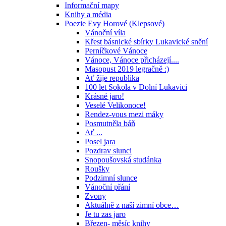
Informační mapy
Knihy a média
Poezie Evy Horové (Klepsové)
Vánoční víla
Křest básnické sbírky Lukavické snění
Perníčkové Vánoce
Vánoce, Vánoce přicházejí....
Masopust 2019 legračně :)
Ať žije republika
100 let Sokola v Dolní Lukavici
Krásné jaro!
Veselé Velikonoce!
Rendez-vous mezi máky
Posmutněla báň
Ať ...
Posel jara
Pozdrav slunci
Snopoušovská studánka
Roušky
Podzimní slunce
Vánoční přání
Zvony
Aktuálně z naší zimní obce…
Je tu zas jaro
Březen- měsíc knihy