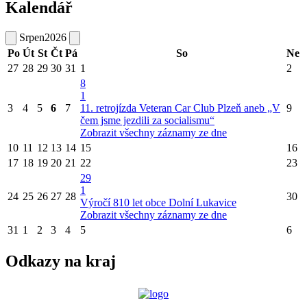
Kalendář
Srpen
2026
Po
Út
St
Čt
Pá
So
Ne
27
28
29
30
31
1
2
8
1
3
4
5
6
7
11. retrojízda Veteran Car Club Plzeň aneb „V
9
čem jsme jezdili za socialismu“
Zobrazit všechny záznamy ze dne
10
11
12
13
14
15
16
17
18
19
20
21
22
23
29
1
24
25
26
27
28
30
Výročí 810 let obce Dolní Lukavice
Zobrazit všechny záznamy ze dne
31
1
2
3
4
5
6
Odkazy na kraj