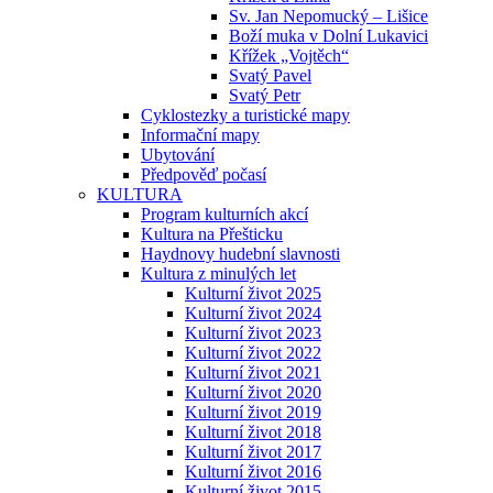
Sv. Jan Nepomucký – Lišice
Boží muka v Dolní Lukavici
Křížek „Vojtěch“
Svatý Pavel
Svatý Petr
Cyklostezky a turistické mapy
Informační mapy
Ubytování
Předpověď počasí
KULTURA
Program kulturních akcí
Kultura na Přešticku
Haydnovy hudební slavnosti
Kultura z minulých let
Kulturní život 2025
Kulturní život 2024
Kulturní život 2023
Kulturní život 2022
Kulturní život 2021
Kulturní život 2020
Kulturní život 2019
Kulturní život 2018
Kulturní život 2017
Kulturní život 2016
Kulturní život 2015