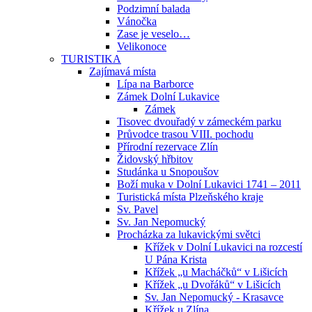
Podzimní balada
Vánočka
Zase je veselo…
Velikonoce
TURISTIKA
Zajímavá místa
Lípa na Barborce
Zámek Dolní Lukavice
Zámek
Tisovec dvouřadý v zámeckém parku
Průvodce trasou VIII. pochodu
Přírodní rezervace Zlín
Židovský hřbitov
Studánka u Snopoušov
Boží muka v Dolní Lukavici 1741 – 2011
Turistická místa Plzeňského kraje
Sv. Pavel
Sv. Jan Nepomucký
Procházka za lukavickými světci
Křížek v Dolní Lukavici na rozcestí
U Pána Krista
Křížek „u Macháčků“ v Lišicích
Křížek „u Dvořáků“ v Lišicích
Sv. Jan Nepomucký - Krasavce
Křížek u Zlína