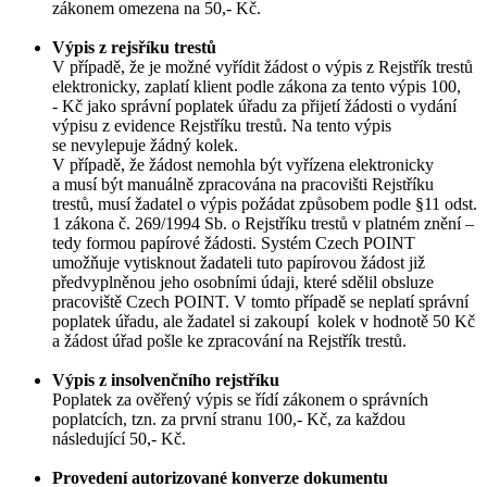
zákonem omezena na 50,- Kč.
Výpis z rejsříku trestů
V případě, že je možné vyřídit žádost o výpis z Rejstřík trestů
elektronicky, zaplatí klient podle zákona za tento výpis 100,
- Kč jako správní poplatek úřadu za přijetí žádosti o vydání
výpisu z evidence Rejstříku trestů. Na tento výpis
se nevylepuje žádný kolek.
V případě, že žádost nemohla být vyřízena elektronicky
a musí být manuálně zpracována na pracovišti Rejstříku
trestů, musí žadatel o výpis požádat způsobem podle §11 odst.
1 zákona č. 269/1994 Sb. o Rejstříku trestů v platném znění –
tedy formou papírové žádosti. Systém Czech POINT
umožňuje vytisknout žadateli tuto papírovou žádost již
předvyplněnou jeho osobními údaji, které sdělil obsluze
pracoviště Czech POINT. V tomto případě se neplatí správní
poplatek úřadu, ale žadatel si zakoupí kolek v hodnotě 50 Kč
a žádost úřad pošle ke zpracování na Rejstřík trestů.
Výpis z insolvenčního rejstříku
Poplatek za ověřený výpis se řídí zákonem o správních
poplatcích, tzn. za první stranu 100,- Kč, za každou
následující 50,- Kč.
Provedení autorizované konverze dokumentu