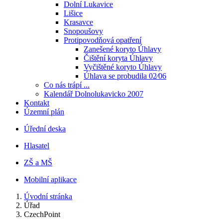
Dolní Lukavice
Lišice
Krasavce
Snopoušovy
Protipovodňová opatření
Zanešené koryto Úhlavy
Čištění koryta Úhlavy
Vyčištěné koryto Úhlavy
Úhlava se probudila 02⁄06
Co nás trápí ...
Kalendář Dolnolukavicko 2007
Kontakt
Územní plán
Úřední deska
Hlasatel
ZŠ a MŠ
Mobilní aplikace
Úvodní stránka
Úřad
CzechPoint