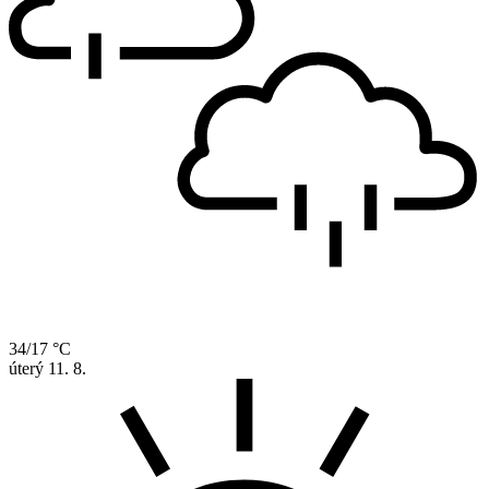
34/17 °C
úterý
11. 8.