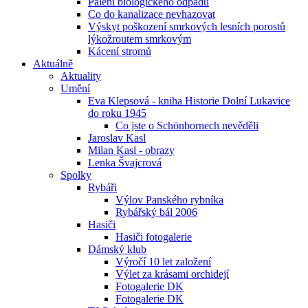
Pálení biologického odpadu
Co do kanalizace nevhazovat
Výskyt poškození smrkových lesních porostů
lýkožroutem smrkovým
Kácení stromů
Aktuálně
Aktuality
Umění
Eva Klepsová - kniha Historie Dolní Lukavice
do roku 1945
Co jste o Schönbornech nevěděli
Jaroslav Kasl
Milan Kasl - obrazy
Lenka Švajcrová
Spolky
Rybáři
Výlov Panského rybníka
Rybářský bál 2006
Hasiči
Hasiči fotogalerie
Dámský klub
Výročí 10 let založení
Výlet za krásami orchidejí
Fotogalerie DK
Fotogalerie DK