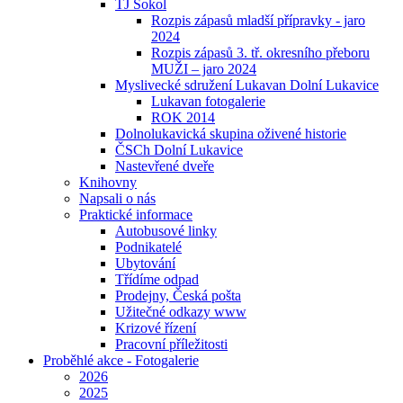
TJ Sokol
Rozpis zápasů mladší přípravky - jaro
2024
Rozpis zápasů 3. tř. okresního přeboru
MUŽI – jaro 2024
Myslivecké sdružení Lukavan Dolní Lukavice
Lukavan fotogalerie
ROK 2014
Dolnolukavická skupina oživené historie
ČSCh Dolní Lukavice
Nastevřené dveře
Knihovny
Napsali o nás
Praktické informace
Autobusové linky
Podnikatelé
Ubytování
Třídíme odpad
Prodejny, Česká pošta
Užitečné odkazy www
Krizové řízení
Pracovní příležitosti
Proběhlé akce - Fotogalerie
2026
2025