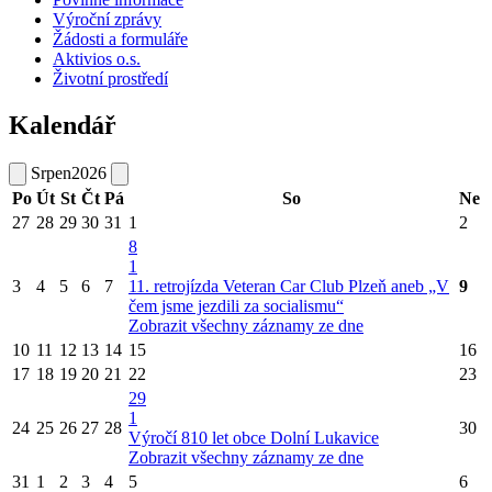
Výroční zprávy
Žádosti a formuláře
Aktivios o.s.
Životní prostředí
Kalendář
Srpen
2026
Po
Út
St
Čt
Pá
So
Ne
27
28
29
30
31
1
2
8
1
3
4
5
6
7
11. retrojízda Veteran Car Club Plzeň aneb „V
9
čem jsme jezdili za socialismu“
Zobrazit všechny záznamy ze dne
10
11
12
13
14
15
16
17
18
19
20
21
22
23
29
1
24
25
26
27
28
30
Výročí 810 let obce Dolní Lukavice
Zobrazit všechny záznamy ze dne
31
1
2
3
4
5
6