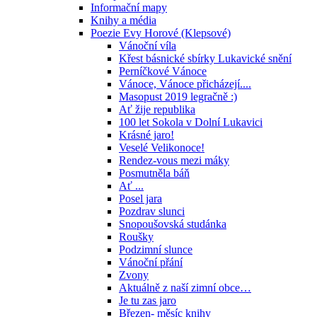
Informační mapy
Knihy a média
Poezie Evy Horové (Klepsové)
Vánoční víla
Křest básnické sbírky Lukavické snění
Perníčkové Vánoce
Vánoce, Vánoce přicházejí....
Masopust 2019 legračně :)
Ať žije republika
100 let Sokola v Dolní Lukavici
Krásné jaro!
Veselé Velikonoce!
Rendez-vous mezi máky
Posmutněla báň
Ať ...
Posel jara
Pozdrav slunci
Snopoušovská studánka
Roušky
Podzimní slunce
Vánoční přání
Zvony
Aktuálně z naší zimní obce…
Je tu zas jaro
Březen- měsíc knihy