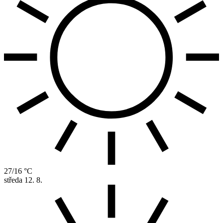
27/16 °C
středa
12. 8.