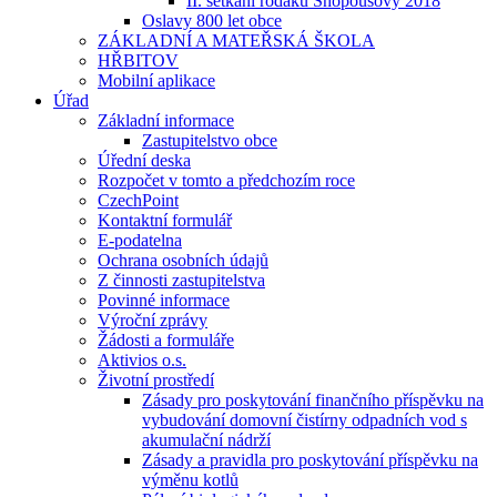
II. setkání rodáků Snopoušovy 2018
Oslavy 800 let obce
ZÁKLADNÍ A MATEŘSKÁ ŠKOLA
HŘBITOV
Mobilní aplikace
Úřad
Základní informace
Zastupitelstvo obce
Úřední deska
Rozpočet v tomto a předchozím roce
CzechPoint
Kontaktní formulář
E-podatelna
Ochrana osobních údajů
Z činnosti zastupitelstva
Povinné informace
Výroční zprávy
Žádosti a formuláře
Aktivios o.s.
Životní prostředí
Zásady pro poskytování finančního příspěvku na
vybudování domovní čistírny odpadních vod s
akumulační nádrží
Zásady a pravidla pro poskytování příspěvku na
výměnu kotlů