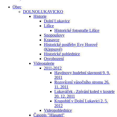
Obec
DOLNOLUKAVICKO
Historie
Dolní Lukavice
Lišice
Historické fotografie Lišice
Snopoušovy
Krasavce
Historické postřehy Evy Horové
(Klepsové)
Historické pohlednice
Osvobození
Videogalerie
2011-2012
Haydnovy hudební slavnosti 9. 9.
2011
Rozsvícení vánočního stromu 26.
11. 2011
Lukaváček - Zpívání koled v kostele
20. 12. 2011
Krupobití v Dolní Lukavici 2. 5.
2012
Videopohlednice
Časopis "Hlasatel"