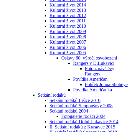
Kulturní život 2014
Kulturní život 2013
Kulturní život 2012
Kulturní život 2011
Kulturní život 2010
Kulturní život 2009
Kulturní život 2008
Kulturní život 2007
Kulturní život 2006
Kulturní život 2005
Oslavy 60. výročí osvobození
Rangers v D.Lukavici
Foto z návštěvy
Rangers
Povídka Američan
Pohřeb Johna Shobeye
Povídka Američanka
Setkání rodáků
Setkání rodáků Lišice 2010
Setkání rodáků Snopoušovy 2008
Setkání rodáků 2004
Fotogalerie rodáci 2004
Setkání rodáků Dolní Lukavice 2014
II. Setkání rodáků z Krasavec 2015