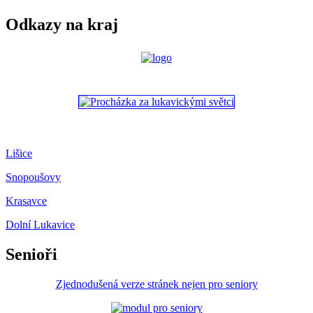
Odkazy na kraj
Lišice
Snopoušovy
Krasavce
Dolní Lukavice
Senioři
Zjednodušená verze stránek nejen pro seniory