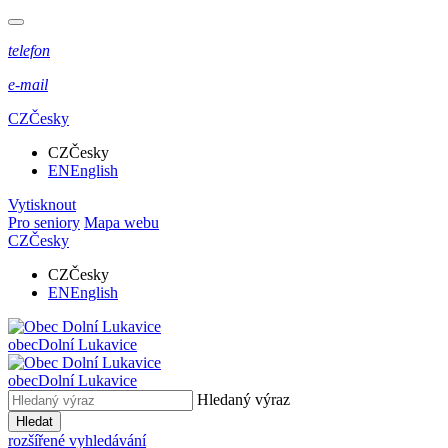
telefon
e-mail
CZ
Česky
CZ
Česky
EN
English
Vytisknout
Pro seniory
Mapa webu
CZ
Česky
CZ
Česky
EN
English
obec
Dolní Lukavice
obec
Dolní Lukavice
Hledaný výraz
Hledat
rozšířené vyhledávání