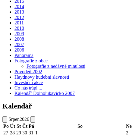
2015
2014
2013
2012
2011
2010
2009
2008
2007
2006
Panorama
Fotografie z obce
Fotografie z nedávné minulosti
Povodeň 2002
Haydnovy hudební slavnosti
Investiční akce
Co nás trápí ...
Kalendář Dolnolukavicko 2007
Kalendář
Srpen
2026
Po
Út
St
Čt
Pá
So
Ne
27
28
29
30
31
1
2