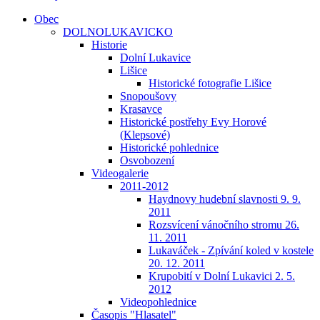
Obec
DOLNOLUKAVICKO
Historie
Dolní Lukavice
Lišice
Historické fotografie Lišice
Snopoušovy
Krasavce
Historické postřehy Evy Horové
(Klepsové)
Historické pohlednice
Osvobození
Videogalerie
2011-2012
Haydnovy hudební slavnosti 9. 9.
2011
Rozsvícení vánočního stromu 26.
11. 2011
Lukaváček - Zpívání koled v kostele
20. 12. 2011
Krupobití v Dolní Lukavici 2. 5.
2012
Videopohlednice
Časopis "Hlasatel"