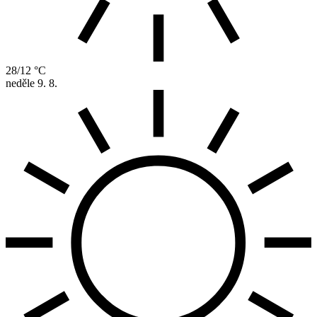
28/12 °C
neděle
9. 8.