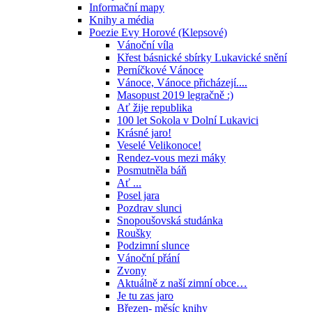
Informační mapy
Knihy a média
Poezie Evy Horové (Klepsové)
Vánoční víla
Křest básnické sbírky Lukavické snění
Perníčkové Vánoce
Vánoce, Vánoce přicházejí....
Masopust 2019 legračně :)
Ať žije republika
100 let Sokola v Dolní Lukavici
Krásné jaro!
Veselé Velikonoce!
Rendez-vous mezi máky
Posmutněla báň
Ať ...
Posel jara
Pozdrav slunci
Snopoušovská studánka
Roušky
Podzimní slunce
Vánoční přání
Zvony
Aktuálně z naší zimní obce…
Je tu zas jaro
Březen- měsíc knihy