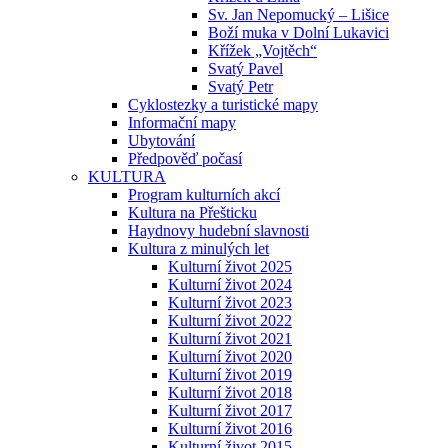
Sv. Jan Nepomucký – Lišice
Boží muka v Dolní Lukavici
Křížek „Vojtěch“
Svatý Pavel
Svatý Petr
Cyklostezky a turistické mapy
Informační mapy
Ubytování
Předpověď počasí
KULTURA
Program kulturních akcí
Kultura na Přešticku
Haydnovy hudební slavnosti
Kultura z minulých let
Kulturní život 2025
Kulturní život 2024
Kulturní život 2023
Kulturní život 2022
Kulturní život 2021
Kulturní život 2020
Kulturní život 2019
Kulturní život 2018
Kulturní život 2017
Kulturní život 2016
Kulturní život 2015