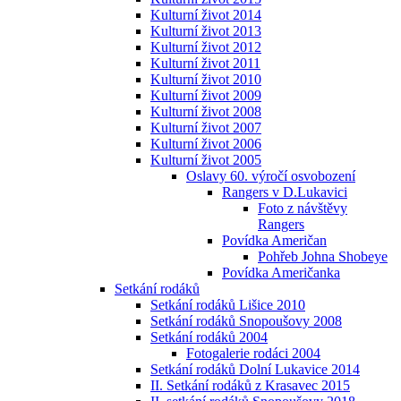
Kulturní život 2014
Kulturní život 2013
Kulturní život 2012
Kulturní život 2011
Kulturní život 2010
Kulturní život 2009
Kulturní život 2008
Kulturní život 2007
Kulturní život 2006
Kulturní život 2005
Oslavy 60. výročí osvobození
Rangers v D.Lukavici
Foto z návštěvy
Rangers
Povídka Američan
Pohřeb Johna Shobeye
Povídka Američanka
Setkání rodáků
Setkání rodáků Lišice 2010
Setkání rodáků Snopoušovy 2008
Setkání rodáků 2004
Fotogalerie rodáci 2004
Setkání rodáků Dolní Lukavice 2014
II. Setkání rodáků z Krasavec 2015