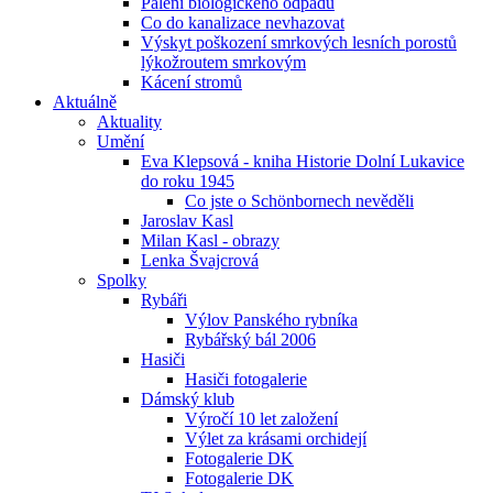
Pálení biologického odpadu
Co do kanalizace nevhazovat
Výskyt poškození smrkových lesních porostů
lýkožroutem smrkovým
Kácení stromů
Aktuálně
Aktuality
Umění
Eva Klepsová - kniha Historie Dolní Lukavice
do roku 1945
Co jste o Schönbornech nevěděli
Jaroslav Kasl
Milan Kasl - obrazy
Lenka Švajcrová
Spolky
Rybáři
Výlov Panského rybníka
Rybářský bál 2006
Hasiči
Hasiči fotogalerie
Dámský klub
Výročí 10 let založení
Výlet za krásami orchidejí
Fotogalerie DK
Fotogalerie DK