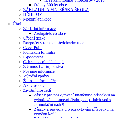
II. setkání rodáků Snopoušovy 2018
Oslavy 800 let obce
ZÁKLADNÍ A MATEŘSKÁ ŠKOLA
HŘBITOV
Mobilní aplikace
Úřad
Základní informace
Zastupitelstvo obce
Úřední deska
Rozpočet v tomto a předchozím roce
CzechPoint
Kontaktní formulář
E-podatelna
Ochrana osobních údajů
Z činnosti zastupitelstva
Povinné informace
Výroční zprávy
Žádosti a formuláře
Aktivios o.s.
Životní prostředí
Zásady pro poskytování finančního příspěvku na
vybudování domovní čistírny odpadních vod s
akumulační nádrží
Zásady a pravidla pro poskytování příspěvku na
výměnu kotlů