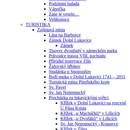
Podzimní balada
Vánočka
Zase je veselo…
Velikonoce
TURISTIKA
Zajímavá místa
Lípa na Barborce
Zámek Dolní Lukavice
Zámek
Tisovec dvouřadý v zámeckém parku
Průvodce trasou VIII. pochodu
Přírodní rezervace Zlín
Židovský hřbitov
Studánka u Snopoušov
Boží muka v Dolní Lukavici 1741 – 2011
Turistická místa Plzeňského kraje
Sv. Pavel
Sv. Jan Nepomucký
Procházka za lukavickými světci
Křížek v Dolní Lukavici na rozcestí
U Pána Krista
Křížek „u Macháčků“ v Lišicích
Křížek „u Dvořáků“ v Lišicích
Sv. Jan Nepomucký - Krasavce
Křížek u Zlína