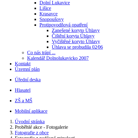
Dolní Lukavice
Lišice
Krasavce
Snopoušovy
Protipovodňová opatření
Zanešené koryto Úhlavy
Čištění koryta Úhlavy
Vyčištěné koryto Úhlavy
Úhlava se probudila 02⁄06
Co nás trápí ...
Kalendář Dolnolukavicko 2007
Kontakt
Územní plán
Úřední deska
Hlasatel
ZŠ a MŠ
Mobilní aplikace
Úvodní stránka
Proběhlé akce - Fotogalerie
Fotografie z obce