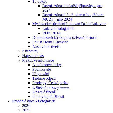
TJ Sokol
Rozpis zápasů mladší přípravky - jaro
2024
Rozpis zápasů 3. tř. okresního přeboru
MUŽI – jaro 2024
Myslivecké sdružení Lukavan Dolní Lukavice
Lukavan fotogalerie
ROK 2014
Dolnolukavická skupina oživené historie
ČSCh Dolní Lukavice
Nastevřené dveře
Knihovny
Napsali o nás
Praktické informace
Autobusové linky
Podnikatelé
Ubytování
Třídíme odpad
Prodejny, Česká pošta
Užitečné odkazy www
Krizové řízení
Pracovní příležitosti
Proběhlé akce - Fotogalerie
2026
2025