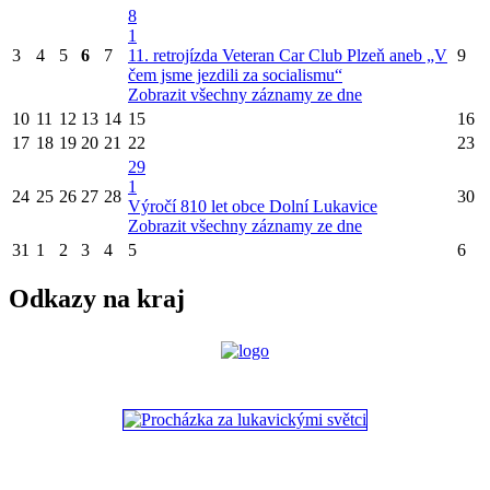
8
1
3
4
5
6
7
11. retrojízda Veteran Car Club Plzeň aneb „V
9
čem jsme jezdili za socialismu“
Zobrazit všechny záznamy ze dne
10
11
12
13
14
15
16
17
18
19
20
21
22
23
29
1
24
25
26
27
28
30
Výročí 810 let obce Dolní Lukavice
Zobrazit všechny záznamy ze dne
31
1
2
3
4
5
6
Odkazy na kraj