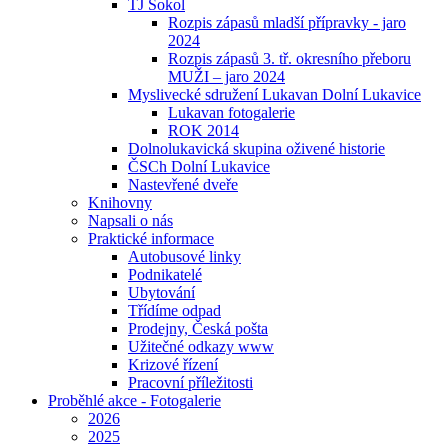
TJ Sokol
Rozpis zápasů mladší přípravky - jaro
2024
Rozpis zápasů 3. tř. okresního přeboru
MUŽI – jaro 2024
Myslivecké sdružení Lukavan Dolní Lukavice
Lukavan fotogalerie
ROK 2014
Dolnolukavická skupina oživené historie
ČSCh Dolní Lukavice
Nastevřené dveře
Knihovny
Napsali o nás
Praktické informace
Autobusové linky
Podnikatelé
Ubytování
Třídíme odpad
Prodejny, Česká pošta
Užitečné odkazy www
Krizové řízení
Pracovní příležitosti
Proběhlé akce - Fotogalerie
2026
2025