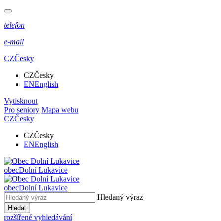
telefon
e-mail
CZ
Česky
CZ
Česky
EN
English
Vytisknout
Pro seniory
Mapa webu
CZ
Česky
CZ
Česky
EN
English
obec
Dolní Lukavice
obec
Dolní Lukavice
Hledaný výraz
Hledat
rozšířené vyhledávání