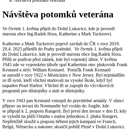
Návštěva potomků veterána
Návštěva potomků veterána
Ve čtvrtek 1. května přijeli do Dolní Lukavice, kde je provedl
starosta obce Ing.Radek Hora, Katherine a Mark Tuckerovi.
Katherine a Mark Tuckerovi poprvé zavítali do ČR v roce 2019.
29.4. 2025 přiletěli do Prahy podruhé. Ve čtvrtek 1. května přijeli
do Dolní Lukavice, kde je provedl starosta obce Ing.Radek Hora.
Přišli se podívat před zámek, kde byl vojenský tábor. V květnu
1945 zde ve vojenském táboře spal Katherinin otec plukovník Frank
Kennard a strýc William Kennard. Poručík Frank Kennard
se narodil v roce 1922 v Montclairu v New Jersey. Byl nejmladším
ze tří synů, kteří všichni studovali na vysoké škole, když byl
napaden Pearl Harbor. Všichni tři se zapojili do výcvikových
programů pro důstojníky a stali se důstojníky.
V roce 1943 pan Kennard vstoupil do pravidelné armády. V rámci
příprav na invazi do Normandie byl vyslán do Anglie, kde
se připojil k 2. praporu Rangerů. Byl první den invaze v den D, kdy
se vylodil na pláži Omaha s malou jednotkou 2. pluku Rangers.
Nepřetržitě sloužil u praporu během jejich kampaní ve Francii,
Belgii, Německu a nakonec skončil poblíž Plzně v Dolní Lukavici.