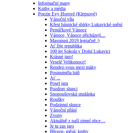
Informační mapy
Knihy a média
Poezie Evy Horové (Klepsové)
Vánoční víla
Křest básnické sbírky Lukavické snění
Perníčkové Vánoce
Vánoce, Vánoce přicházejí....
Masopust 2019 legračně :)
Ať žije republika
100 let Sokola v Dolní Lukavici
Krásné jaro!
Veselé Velikonoce!
Rendez-vous mezi máky
Posmutněla báň
Ať ...
Posel jara
Pozdrav slunci
Snopoušovská studánka
Roušky
Podzimní slunce
Vánoční přání
Zvony
Aktuálně z naší zimní obce…
Je tu zas jaro
Březen- měsíc knihy