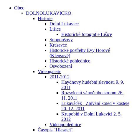
Obec
DOLNOLUKAVICKO
Historie
Dolní Lukavice
Lišice
Historické fotografie Lišice
Snopoušovy
Krasavce
Historické postřehy Evy Horové
(Klepsové)
Historické pohlednice
Osvobození
Videogalerie
2011-2012
Haydnovy hudební slavnosti 9. 9.
2011
Rozsvícení vánočního stromu 26.
11. 2011
Lukaváček - Zpívání koled v kostele
20. 12. 2011
Krupobití v Dolní Lukavici 2. 5.
2012
Videopohlednice
Časopis "Hlasatel"