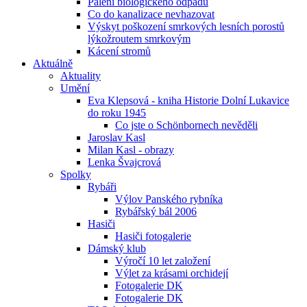
Pálení biologického odpadu
Co do kanalizace nevhazovat
Výskyt poškození smrkových lesních porostů
lýkožroutem smrkovým
Kácení stromů
Aktuálně
Aktuality
Umění
Eva Klepsová - kniha Historie Dolní Lukavice
do roku 1945
Co jste o Schönbornech nevěděli
Jaroslav Kasl
Milan Kasl - obrazy
Lenka Švajcrová
Spolky
Rybáři
Výlov Panského rybníka
Rybářský bál 2006
Hasiči
Hasiči fotogalerie
Dámský klub
Výročí 10 let založení
Výlet za krásami orchidejí
Fotogalerie DK
Fotogalerie DK