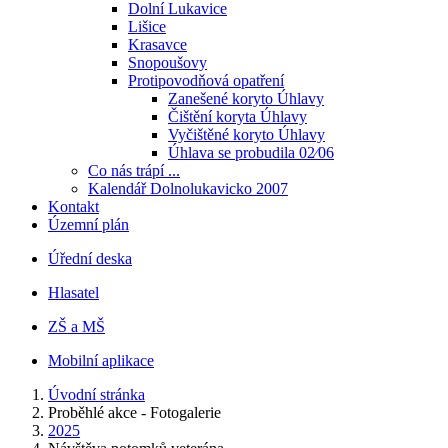
Dolní Lukavice
Lišice
Krasavce
Snopoušovy
Protipovodňová opatření
Zanešené koryto Úhlavy
Čištění koryta Úhlavy
Vyčištěné koryto Úhlavy
Úhlava se probudila 02⁄06
Co nás trápí ...
Kalendář Dolnolukavicko 2007
Kontakt
Územní plán
Úřední deska
Hlasatel
ZŠ a MŠ
Mobilní aplikace
Úvodní stránka
Proběhlé akce - Fotogalerie
2025