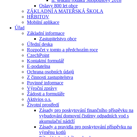
II. setkání rodáků Snopoušovy 2018
Oslavy 800 let obce
ZÁKLADNÍ A MATEŘSKÁ ŠKOLA
HŘBITOV
Mobilní aplikace
Úřad
Základní informace
Zastupitelstvo obce
Úřední deska
Rozpočet v tomto a předchozím roce
CzechPoint
Kontaktní formulář
E-podatelna
Ochrana osobních údajů
Z činnosti zastupitelstva
Povinné informace
Výroční zprávy
Žádosti a formuláře
Aktivios o.s.
Životní prostředí
Zásady pro poskytování finančního příspěvku na
vybudování domovní čistírny odpadních vod s
akumulační nádrží
Zásady a pravidla pro poskytování příspěvku na
výměnu kotlů