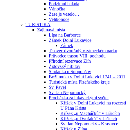
Podzimní balada
Vánočka
Zase je veselo…
Velikonoce
TURISTIKA
Zajímavá místa
Lípa na Barborce
Zámek Dolní Lukavice
Zámek
Tisovec dvouřadý v zámeckém parku
Průvodce trasou VIII. pochodu
Přírodní rezervace Zlín
Židovský hřbitov
Studánka u Snopoušov
Boží muka v Dolní Lukavici 1741 – 2011
Turistická místa Plzeňského kraje
Sv. Pavel
Sv. Jan Nepomucký
Procházka za lukavickými světci
Křížek v Dolní Lukavici na rozcestí
U Pána Krista
Křížek „u Macháčků“ v Lišicích
Křížek „u Dvořáků“ v Lišicích
Sv. Jan Nepomucký - Krasavce
Křížek u Zlína