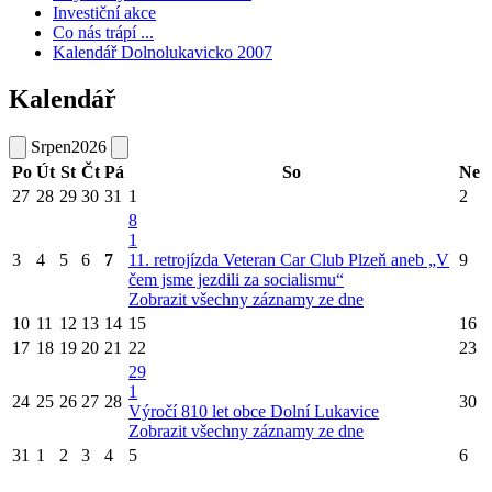
Investiční akce
Co nás trápí ...
Kalendář Dolnolukavicko 2007
Kalendář
Srpen
2026
Po
Út
St
Čt
Pá
So
Ne
27
28
29
30
31
1
2
8
1
3
4
5
6
7
11. retrojízda Veteran Car Club Plzeň aneb „V
9
čem jsme jezdili za socialismu“
Zobrazit všechny záznamy ze dne
10
11
12
13
14
15
16
17
18
19
20
21
22
23
29
1
24
25
26
27
28
30
Výročí 810 let obce Dolní Lukavice
Zobrazit všechny záznamy ze dne
31
1
2
3
4
5
6