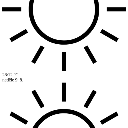
28/12 °C
neděle
9. 8.