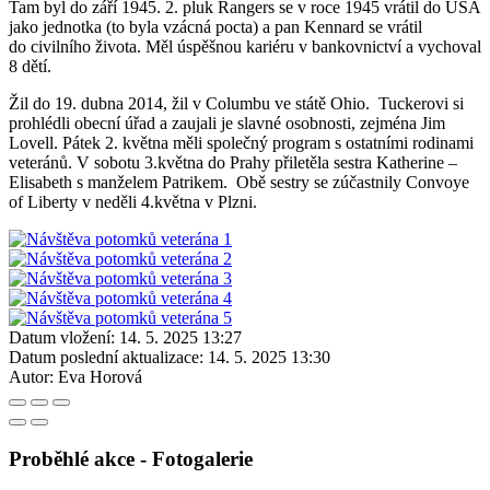
Tam byl do září 1945. 2. pluk Rangers se v roce 1945 vrátil do USA
jako jednotka (to byla vzácná pocta) a pan Kennard se vrátil
do civilního života. Měl úspěšnou kariéru v bankovnictví a vychoval
8 dětí.
Žil do 19. dubna 2014, žil v Columbu ve státě Ohio. Tuckerovi si
prohlédli obecní úřad a zaujali je slavné osobnosti, zejména Jim
Lovell.
Pátek 2. května měli společný program s ostatními rodinami
veteránů. V sobotu 3.května do Prahy přiletěla sestra Katherine –
Elisabeth s manželem Patrikem. Obě sestry se zúčastnily Convoye
of Liberty v neděli 4.května v Plzni.
Datum vložení:
14. 5. 2025 13:27
Datum poslední aktualizace:
14. 5. 2025 13:30
Autor:
Eva Horová
Proběhlé akce - Fotogalerie