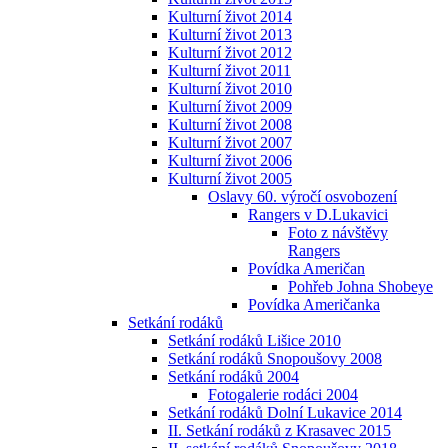
Kulturní život 2014
Kulturní život 2013
Kulturní život 2012
Kulturní život 2011
Kulturní život 2010
Kulturní život 2009
Kulturní život 2008
Kulturní život 2007
Kulturní život 2006
Kulturní život 2005
Oslavy 60. výročí osvobození
Rangers v D.Lukavici
Foto z návštěvy
Rangers
Povídka Američan
Pohřeb Johna Shobeye
Povídka Američanka
Setkání rodáků
Setkání rodáků Lišice 2010
Setkání rodáků Snopoušovy 2008
Setkání rodáků 2004
Fotogalerie rodáci 2004
Setkání rodáků Dolní Lukavice 2014
II. Setkání rodáků z Krasavec 2015