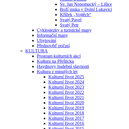
Sv. Jan Nepomucký – Lišice
Boží muka v Dolní Lukavici
Křížek „Vojtěch“
Svatý Pavel
Svatý Petr
Cyklostezky a turistické mapy
Informační mapy
Ubytování
Předpověď počasí
KULTURA
Program kulturních akcí
Kultura na Přešticku
Haydnovy hudební slavnosti
Kultura z minulých let
Kulturní život 2025
Kulturní život 2024
Kulturní život 2023
Kulturní život 2022
Kulturní život 2021
Kulturní život 2020
Kulturní život 2019
Kulturní život 2018
Kulturní život 2017
Kulturní život 2016
Kulturní život 2015