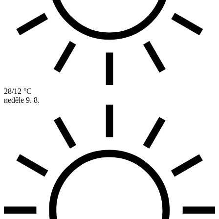
28/12 °C
neděle
9. 8.