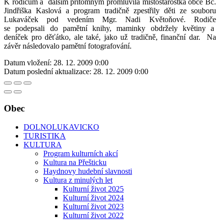
K rodičům a dalším přítomným promluvila místostarostka obce Bc.
Jindřiška Kaslová a
program tradičně zpestřily děti ze souboru
Lukaváček pod vedením Mgr. Nadi Květoňové. Rodiče
se podepsali do pamětní knihy, maminky obdržely květiny a
deníček pro děťátko,
ale také, jako už tradičně, finanční dar.
Na
závěr následovalo pamětní fotografování.
Datum vložení:
28. 12. 2009 0:00
Datum poslední aktualizace:
28. 12. 2009 0:00
Obec
DOLNOLUKAVICKO
TURISTIKA
KULTURA
Program kulturních akcí
Kultura na Přešticku
Haydnovy hudební slavnosti
Kultura z minulých let
Kulturní život 2025
Kulturní život 2024
Kulturní život 2023
Kulturní život 2022