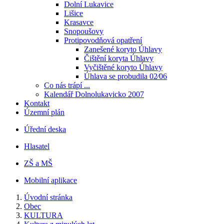
Dolní Lukavice
Lišice
Krasavce
Snopoušovy
Protipovodňová opatření
Zanešené koryto Úhlavy
Čištění koryta Úhlavy
Vyčištěné koryto Úhlavy
Úhlava se probudila 02⁄06
Co nás trápí ...
Kalendář Dolnolukavicko 2007
Kontakt
Územní plán
Úřední deska
Hlasatel
ZŠ a MŠ
Mobilní aplikace
Úvodní stránka
Obec
KULTURA