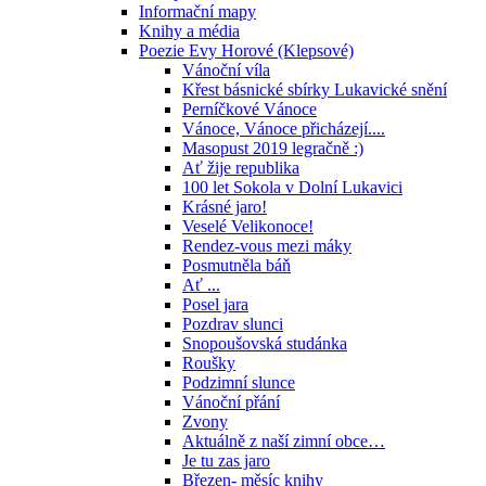
Informační mapy
Knihy a média
Poezie Evy Horové (Klepsové)
Vánoční víla
Křest básnické sbírky Lukavické snění
Perníčkové Vánoce
Vánoce, Vánoce přicházejí....
Masopust 2019 legračně :)
Ať žije republika
100 let Sokola v Dolní Lukavici
Krásné jaro!
Veselé Velikonoce!
Rendez-vous mezi máky
Posmutněla báň
Ať ...
Posel jara
Pozdrav slunci
Snopoušovská studánka
Roušky
Podzimní slunce
Vánoční přání
Zvony
Aktuálně z naší zimní obce…
Je tu zas jaro
Březen- měsíc knihy