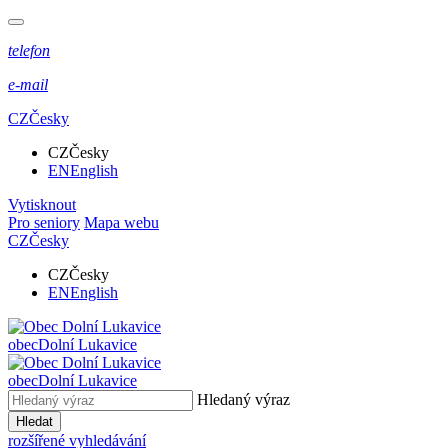
telefon
e-mail
CZ
Česky
CZ
Česky
EN
English
Vytisknout
Pro seniory
Mapa webu
CZ
Česky
CZ
Česky
EN
English
obec
Dolní Lukavice
obec
Dolní Lukavice
Hledaný výraz
Hledat
rozšířené vyhledávání