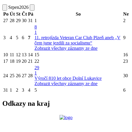
Srpen
2026
Po
Út
St
Čt
Pá
So
Ne
27
28
29
30
31
1
2
8
1
3
4
5
6
7
11. retrojízda Veteran Car Club Plzeň aneb „V
9
čem jsme jezdili za socialismu“
Zobrazit všechny záznamy ze dne
10
11
12
13
14
15
16
17
18
19
20
21
22
23
29
1
24
25
26
27
28
30
Výročí 810 let obce Dolní Lukavice
Zobrazit všechny záznamy ze dne
31
1
2
3
4
5
6
Odkazy na kraj