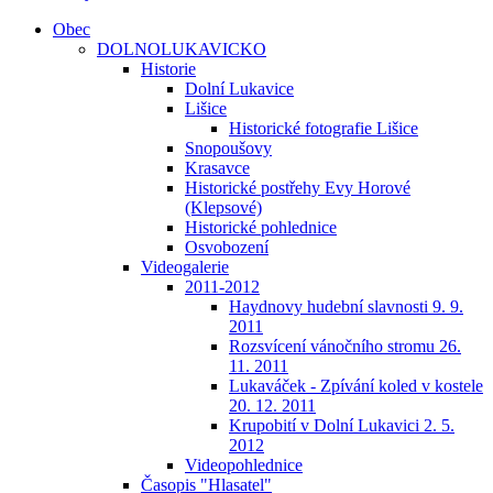
Obec
DOLNOLUKAVICKO
Historie
Dolní Lukavice
Lišice
Historické fotografie Lišice
Snopoušovy
Krasavce
Historické postřehy Evy Horové
(Klepsové)
Historické pohlednice
Osvobození
Videogalerie
2011-2012
Haydnovy hudební slavnosti 9. 9.
2011
Rozsvícení vánočního stromu 26.
11. 2011
Lukaváček - Zpívání koled v kostele
20. 12. 2011
Krupobití v Dolní Lukavici 2. 5.
2012
Videopohlednice
Časopis "Hlasatel"