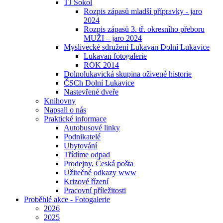
TJ Sokol
Rozpis zápasů mladší přípravky - jaro
2024
Rozpis zápasů 3. tř. okresního přeboru
MUŽI – jaro 2024
Myslivecké sdružení Lukavan Dolní Lukavice
Lukavan fotogalerie
ROK 2014
Dolnolukavická skupina oživené historie
ČSCh Dolní Lukavice
Nastevřené dveře
Knihovny
Napsali o nás
Praktické informace
Autobusové linky
Podnikatelé
Ubytování
Třídíme odpad
Prodejny, Česká pošta
Užitečné odkazy www
Krizové řízení
Pracovní příležitosti
Proběhlé akce - Fotogalerie
2026
2025