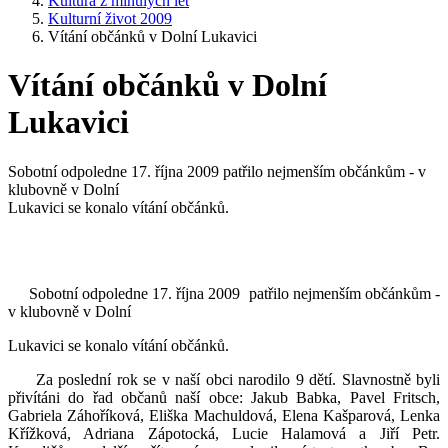
Kultura z minulých let
Kulturní život 2009
Vítání občánků v Dolní Lukavici
Vítání občánků v Dolní
Lukavici
Sobotní odpoledne 17. října 2009 patřilo nejmenším občánkům - v
klubovně v Dolní
Lukavici se konalo vítání občánků.
Sobotní odpoledne 17. října 2009 patřilo nejmenším občánkům -
v klubovně v Dolní
Lukavici se konalo vítání občánků.
Za poslední rok se v naší obci narodilo 9 dětí. Slavnostně byli
přivítáni do řad občanů naší obce: Jakub Babka, Pavel Fritsch,
Gabriela Záhoříková, Eliška Machuldová, Elena Kašparová, Lenka
Křížková, Adriana Zápotocká, Lucie Halamová a Jiří Petr.