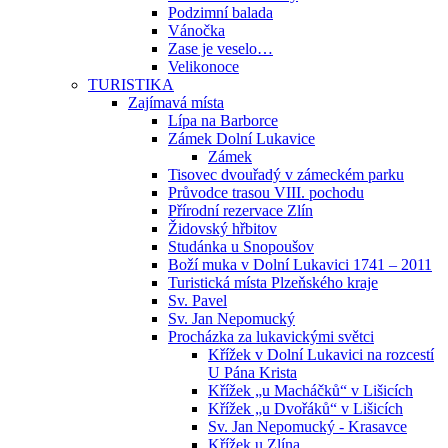
Podzimní balada
Vánočka
Zase je veselo…
Velikonoce
TURISTIKA
Zajímavá místa
Lípa na Barborce
Zámek Dolní Lukavice
Zámek
Tisovec dvouřadý v zámeckém parku
Průvodce trasou VIII. pochodu
Přírodní rezervace Zlín
Židovský hřbitov
Studánka u Snopoušov
Boží muka v Dolní Lukavici 1741 – 2011
Turistická místa Plzeňského kraje
Sv. Pavel
Sv. Jan Nepomucký
Procházka za lukavickými světci
Křížek v Dolní Lukavici na rozcestí
U Pána Krista
Křížek „u Macháčků“ v Lišicích
Křížek „u Dvořáků“ v Lišicích
Sv. Jan Nepomucký - Krasavce
Křížek u Zlína