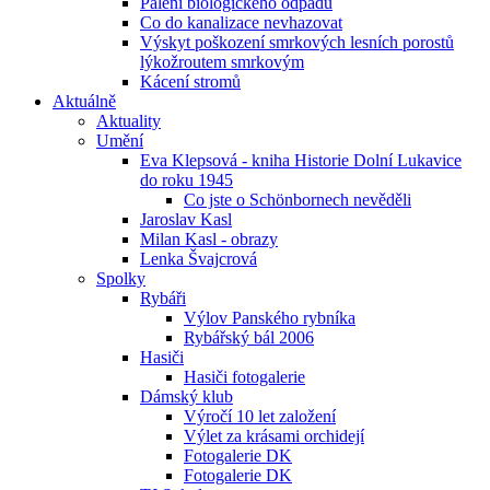
Pálení biologického odpadu
Co do kanalizace nevhazovat
Výskyt poškození smrkových lesních porostů
lýkožroutem smrkovým
Kácení stromů
Aktuálně
Aktuality
Umění
Eva Klepsová - kniha Historie Dolní Lukavice
do roku 1945
Co jste o Schönbornech nevěděli
Jaroslav Kasl
Milan Kasl - obrazy
Lenka Švajcrová
Spolky
Rybáři
Výlov Panského rybníka
Rybářský bál 2006
Hasiči
Hasiči fotogalerie
Dámský klub
Výročí 10 let založení
Výlet za krásami orchidejí
Fotogalerie DK
Fotogalerie DK