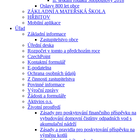
II. setkání rodáků Snopoušovy 2018
Oslavy 800 let obce
ZÁKLADNÍ A MATEŘSKÁ ŠKOLA
HŘBITOV
Mobilní aplikace
Úřad
Základní informace
Zastupitelstvo obce
Úřední deska
Rozpočet v tomto a předchozím roce
CzechPoint
Kontaktní formulář
E-podatelna
Ochrana osobních údajů
Z činnosti zastupitelstva
Povinné informace
Výroční zprávy
Žádosti a formuláře
Aktivios o.s.
Životní prostředí
Zásady pro poskytování finančního příspěvku na
vybudování domovní čistírny odpadních vod s
akumulační nádrží
Zásady a pravidla pro poskytování příspěvku na
výměnu kotlů