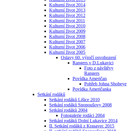
Kulturní život 2014
Kulturní život 2013
Kulturní život 2012
Kulturní život 2011
Kulturní život 2010
Kulturní život 2009
Kulturní život 2008
Kulturní život 2007
Kulturní život 2006
Kulturní život 2005
Oslavy 60. výročí osvobození
Rangers v D.Lukavici
Foto z návštěvy
Rangers
Povídka Američan
Pohřeb Johna Shobeye
Povídka Američanka
Setkání rodáků
Setkání rodáků Lišice 2010
Setkání rodáků Snopoušovy 2008
Setkání rodáků 2004
Fotogalerie rodáci 2004
Setkání rodáků Dolní Lukavice 2014
II. Setkání rodáků z Krasavec 2015