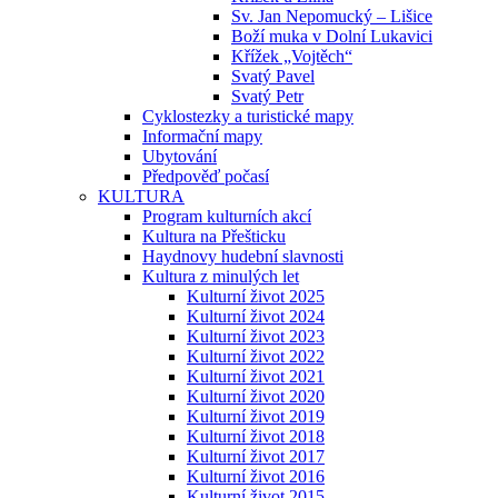
Sv. Jan Nepomucký – Lišice
Boží muka v Dolní Lukavici
Křížek „Vojtěch“
Svatý Pavel
Svatý Petr
Cyklostezky a turistické mapy
Informační mapy
Ubytování
Předpověď počasí
KULTURA
Program kulturních akcí
Kultura na Přešticku
Haydnovy hudební slavnosti
Kultura z minulých let
Kulturní život 2025
Kulturní život 2024
Kulturní život 2023
Kulturní život 2022
Kulturní život 2021
Kulturní život 2020
Kulturní život 2019
Kulturní život 2018
Kulturní život 2017
Kulturní život 2016
Kulturní život 2015