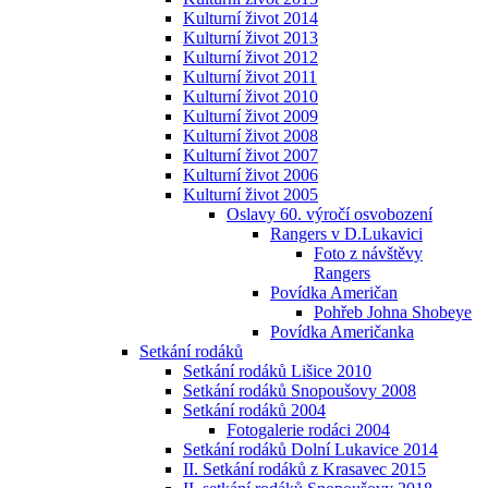
Kulturní život 2014
Kulturní život 2013
Kulturní život 2012
Kulturní život 2011
Kulturní život 2010
Kulturní život 2009
Kulturní život 2008
Kulturní život 2007
Kulturní život 2006
Kulturní život 2005
Oslavy 60. výročí osvobození
Rangers v D.Lukavici
Foto z návštěvy
Rangers
Povídka Američan
Pohřeb Johna Shobeye
Povídka Američanka
Setkání rodáků
Setkání rodáků Lišice 2010
Setkání rodáků Snopoušovy 2008
Setkání rodáků 2004
Fotogalerie rodáci 2004
Setkání rodáků Dolní Lukavice 2014
II. Setkání rodáků z Krasavec 2015