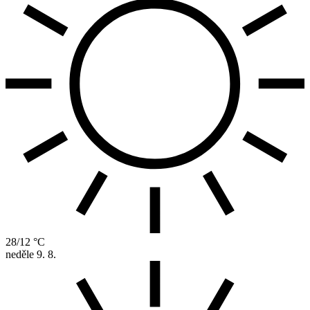
28/12 °C
neděle
9. 8.