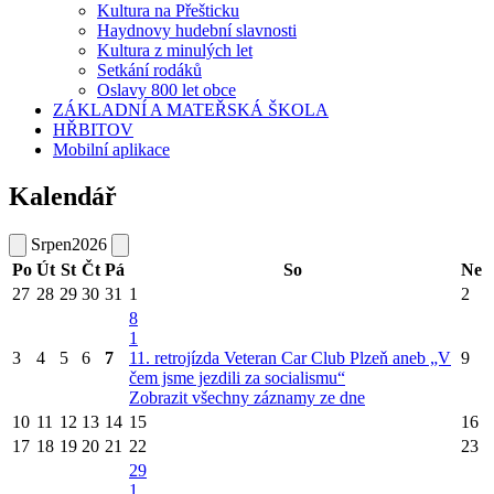
Kultura na Přešticku
Haydnovy hudební slavnosti
Kultura z minulých let
Setkání rodáků
Oslavy 800 let obce
ZÁKLADNÍ A MATEŘSKÁ ŠKOLA
HŘBITOV
Mobilní aplikace
Kalendář
Srpen
2026
Po
Út
St
Čt
Pá
So
Ne
27
28
29
30
31
1
2
8
1
3
4
5
6
7
11. retrojízda Veteran Car Club Plzeň aneb „V
9
čem jsme jezdili za socialismu“
Zobrazit všechny záznamy ze dne
10
11
12
13
14
15
16
17
18
19
20
21
22
23
29
1