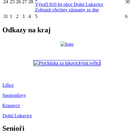
24
25
26
27
28
30
Výročí 810 let obce Dolní Lukavice
Zobrazit všechny záznamy ze dne
31
1
2
3
4
5
6
Odkazy na kraj
Lišice
Snopoušovy
Krasavce
Dolní Lukavice
Senioři