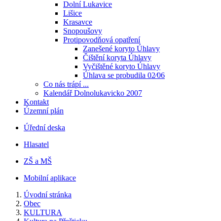
Dolní Lukavice
Lišice
Krasavce
Snopoušovy
Protipovodňová opatření
Zanešené koryto Úhlavy
Čištění koryta Úhlavy
Vyčištěné koryto Úhlavy
Úhlava se probudila 02⁄06
Co nás trápí ...
Kalendář Dolnolukavicko 2007
Kontakt
Územní plán
Úřední deska
Hlasatel
ZŠ a MŠ
Mobilní aplikace
Úvodní stránka
Obec
KULTURA