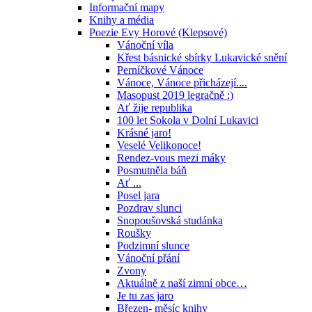
Informační mapy
Knihy a média
Poezie Evy Horové (Klepsové)
Vánoční víla
Křest básnické sbírky Lukavické snění
Perníčkové Vánoce
Vánoce, Vánoce přicházejí....
Masopust 2019 legračně :)
Ať žije republika
100 let Sokola v Dolní Lukavici
Krásné jaro!
Veselé Velikonoce!
Rendez-vous mezi máky
Posmutněla báň
Ať ...
Posel jara
Pozdrav slunci
Snopoušovská studánka
Roušky
Podzimní slunce
Vánoční přání
Zvony
Aktuálně z naší zimní obce…
Je tu zas jaro
Březen- měsíc knihy