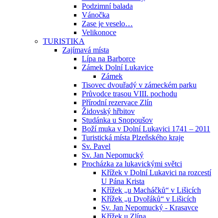
Podzimní balada
Vánočka
Zase je veselo…
Velikonoce
TURISTIKA
Zajímavá místa
Lípa na Barborce
Zámek Dolní Lukavice
Zámek
Tisovec dvouřadý v zámeckém parku
Průvodce trasou VIII. pochodu
Přírodní rezervace Zlín
Židovský hřbitov
Studánka u Snopoušov
Boží muka v Dolní Lukavici 1741 – 2011
Turistická místa Plzeňského kraje
Sv. Pavel
Sv. Jan Nepomucký
Procházka za lukavickými světci
Křížek v Dolní Lukavici na rozcestí
U Pána Krista
Křížek „u Macháčků“ v Lišicích
Křížek „u Dvořáků“ v Lišicích
Sv. Jan Nepomucký - Krasavce
Křížek u Zlína