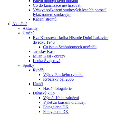
Pálení biologického odpadu
Co do kanalizace nevhazovat
Výskyt poškození smrkových lesních porostů
lýkožroutem smrkovým
Kácení stromů
Aktuálně
Aktuality
Umění
Eva Klepsová - kniha Historie Dolní Lukavice
do roku 1945
Co jste o Schönbornech nevěděli
Jaroslav Kasl
Milan Kasl - obrazy
Lenka Švajcrová
Spolky
Rybáři
Výlov Panského rybníka
Rybářský bál 2006
Hasiči
Hasiči fotogalerie
Dámský klub
Výročí 10 let založení
Výlet za krásami orchidejí
Fotogalerie DK
Fotogalerie DK