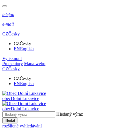
telefon
e-mail
CZ
Česky
CZ
Česky
EN
English
Vytisknout
Pro seniory
Mapa webu
CZ
Česky
CZ
Česky
EN
English
obec
Dolní Lukavice
obec
Dolní Lukavice
Hledaný výraz
Hledat
rozšířené vyhledávání