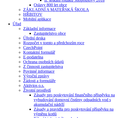
II. setkání rodáků Snopoušovy 2018
Oslavy 800 let obce
ZÁKLADNÍ A MATEŘSKÁ ŠKOLA
HŘBITOV
Mobilní aplikace
Úřad
Základní informace
Zastupitelstvo obce
Úřední deska
Rozpočet v tomto a předchozím roce
CzechPoint
Kontaktní formulář
E-podatelna
Ochrana osobních údajů
Z činnosti zastupitelstva
Povinné informace
Výroční zprávy
Žádosti a formuláře
Aktivios o.s.
Životní prostředí
Zásady pro poskytování finančního příspěvku na
vybudování domovní čistírny odpadních vod s
akumulační nádrží
Zásady a pravidla pro poskytování příspěvku na
výměnu kotlů