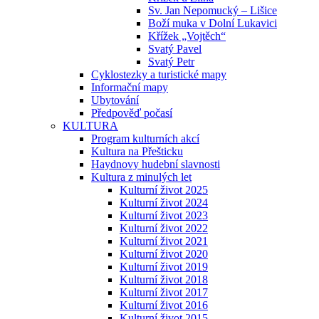
Sv. Jan Nepomucký – Lišice
Boží muka v Dolní Lukavici
Křížek „Vojtěch“
Svatý Pavel
Svatý Petr
Cyklostezky a turistické mapy
Informační mapy
Ubytování
Předpověď počasí
KULTURA
Program kulturních akcí
Kultura na Přešticku
Haydnovy hudební slavnosti
Kultura z minulých let
Kulturní život 2025
Kulturní život 2024
Kulturní život 2023
Kulturní život 2022
Kulturní život 2021
Kulturní život 2020
Kulturní život 2019
Kulturní život 2018
Kulturní život 2017
Kulturní život 2016
Kulturní život 2015