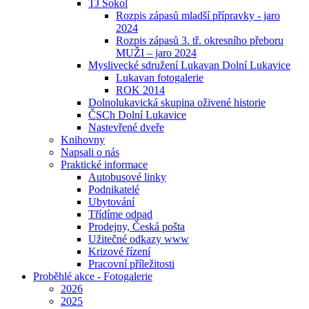
TJ Sokol
Rozpis zápasů mladší přípravky - jaro
2024
Rozpis zápasů 3. tř. okresního přeboru
MUŽI – jaro 2024
Myslivecké sdružení Lukavan Dolní Lukavice
Lukavan fotogalerie
ROK 2014
Dolnolukavická skupina oživené historie
ČSCh Dolní Lukavice
Nastevřené dveře
Knihovny
Napsali o nás
Praktické informace
Autobusové linky
Podnikatelé
Ubytování
Třídíme odpad
Prodejny, Česká pošta
Užitečné odkazy www
Krizové řízení
Pracovní příležitosti
Proběhlé akce - Fotogalerie
2026
2025