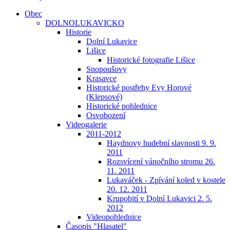
Obec
DOLNOLUKAVICKO
Historie
Dolní Lukavice
Lišice
Historické fotografie Lišice
Snopoušovy
Krasavce
Historické postřehy Evy Horové
(Klepsové)
Historické pohlednice
Osvobození
Videogalerie
2011-2012
Haydnovy hudební slavnosti 9. 9.
2011
Rozsvícení vánočního stromu 26.
11. 2011
Lukaváček - Zpívání koled v kostele
20. 12. 2011
Krupobití v Dolní Lukavici 2. 5.
2012
Videopohlednice
Časopis "Hlasatel"