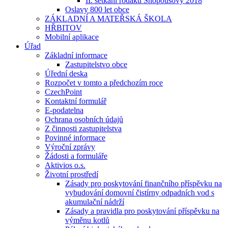
II. setkání rodáků Snopoušovy 2018
Oslavy 800 let obce
ZÁKLADNÍ A MATEŘSKÁ ŠKOLA
HŘBITOV
Mobilní aplikace
Úřad
Základní informace
Zastupitelstvo obce
Úřední deska
Rozpočet v tomto a předchozím roce
CzechPoint
Kontaktní formulář
E-podatelna
Ochrana osobních údajů
Z činnosti zastupitelstva
Povinné informace
Výroční zprávy
Žádosti a formuláře
Aktivios o.s.
Životní prostředí
Zásady pro poskytování finančního příspěvku na
vybudování domovní čistírny odpadních vod s
akumulační nádrží
Zásady a pravidla pro poskytování příspěvku na
výměnu kotlů