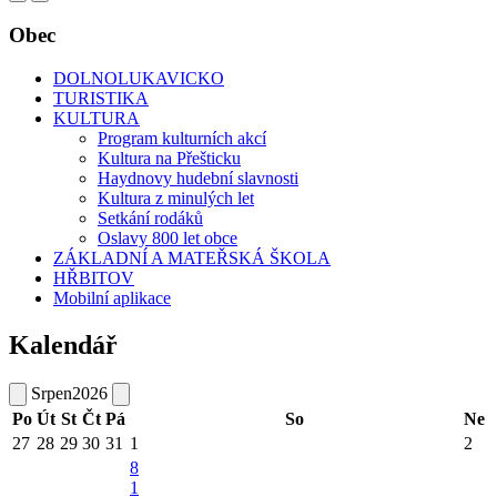
Obec
DOLNOLUKAVICKO
TURISTIKA
KULTURA
Program kulturních akcí
Kultura na Přešticku
Haydnovy hudební slavnosti
Kultura z minulých let
Setkání rodáků
Oslavy 800 let obce
ZÁKLADNÍ A MATEŘSKÁ ŠKOLA
HŘBITOV
Mobilní aplikace
Kalendář
Srpen
2026
Po
Út
St
Čt
Pá
So
Ne
27
28
29
30
31
1
2
8
1