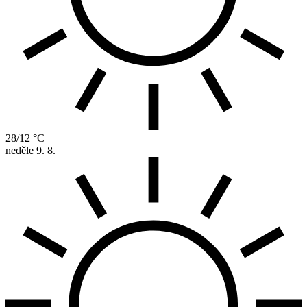
28/12 °C
neděle
9. 8.