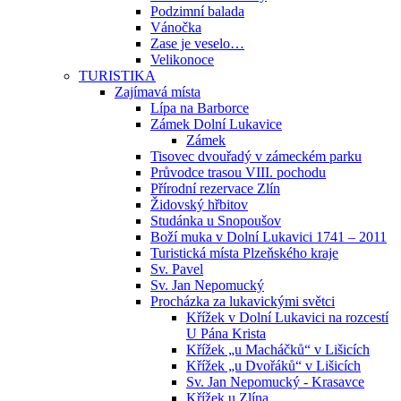
Podzimní balada
Vánočka
Zase je veselo…
Velikonoce
TURISTIKA
Zajímavá místa
Lípa na Barborce
Zámek Dolní Lukavice
Zámek
Tisovec dvouřadý v zámeckém parku
Průvodce trasou VIII. pochodu
Přírodní rezervace Zlín
Židovský hřbitov
Studánka u Snopoušov
Boží muka v Dolní Lukavici 1741 – 2011
Turistická místa Plzeňského kraje
Sv. Pavel
Sv. Jan Nepomucký
Procházka za lukavickými světci
Křížek v Dolní Lukavici na rozcestí
U Pána Krista
Křížek „u Macháčků“ v Lišicích
Křížek „u Dvořáků“ v Lišicích
Sv. Jan Nepomucký - Krasavce
Křížek u Zlína