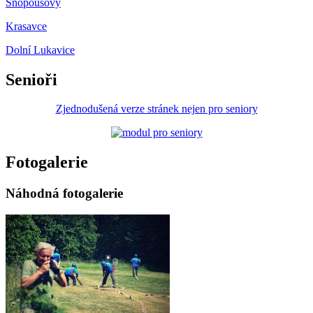
Snopoušovy
Krasavce
Dolní Lukavice
Senioři
Zjednodušená verze stránek nejen pro seniory
Fotogalerie
Náhodná fotogalerie