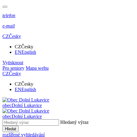
telefon
e-mail
CZ
Česky
CZ
Česky
EN
English
Vytisknout
Pro seniory
Mapa webu
CZ
Česky
CZ
Česky
EN
English
obec
Dolní Lukavice
obec
Dolní Lukavice
Hledaný výraz
Hledat
rozšířené vyhledávání