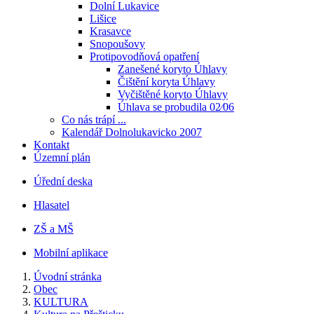
Dolní Lukavice
Lišice
Krasavce
Snopoušovy
Protipovodňová opatření
Zanešené koryto Úhlavy
Čištění koryta Úhlavy
Vyčištěné koryto Úhlavy
Úhlava se probudila 02⁄06
Co nás trápí ...
Kalendář Dolnolukavicko 2007
Kontakt
Územní plán
Úřední deska
Hlasatel
ZŠ a MŠ
Mobilní aplikace
Úvodní stránka
Obec
KULTURA