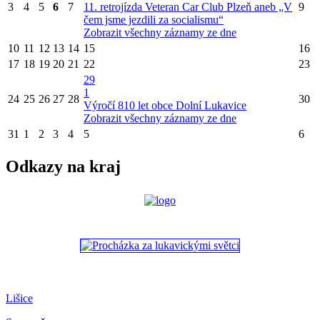
3
4
5
6
7
11. retrojízda Veteran Car Club Plzeň aneb „V
9
čem jsme jezdili za socialismu“
Zobrazit všechny záznamy ze dne
10
11
12
13
14
15
16
17
18
19
20
21
22
23
29
1
24
25
26
27
28
30
Výročí 810 let obce Dolní Lukavice
Zobrazit všechny záznamy ze dne
31
1
2
3
4
5
6
Odkazy na kraj
Lišice