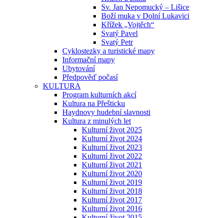
Sv. Jan Nepomucký – Lišice
Boží muka v Dolní Lukavici
Křížek „Vojtěch“
Svatý Pavel
Svatý Petr
Cyklostezky a turistické mapy
Informační mapy
Ubytování
Předpověď počasí
KULTURA
Program kulturních akcí
Kultura na Přešticku
Haydnovy hudební slavnosti
Kultura z minulých let
Kulturní život 2025
Kulturní život 2024
Kulturní život 2023
Kulturní život 2022
Kulturní život 2021
Kulturní život 2020
Kulturní život 2019
Kulturní život 2018
Kulturní život 2017
Kulturní život 2016
Kulturní život 2015