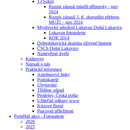
TJ Sokol
Rozpis zápasů mladší přípravky - jaro
2024
Rozpis zápasů 3. tř. okresního přeboru
MUŽI – jaro 2024
Myslivecké sdružení Lukavan Dolní Lukavice
Lukavan fotogalerie
ROK 2014
Dolnolukavická skupina oživené historie
ČSCh Dolní Lukavice
Nastevřené dveře
Knihovny
Napsali o nás
Praktické informace
Autobusové linky
Podnikatelé
Ubytování
Třídíme odpad
Prodejny, Česká pošta
Užitečné odkazy www
Krizové řízení
Pracovní příležitosti
Proběhlé akce - Fotogalerie
2026
2025