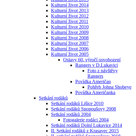
Kulturní život 2014
Kulturní život 2013
Kulturní život 2012
Kulturní život 2011
Kulturní život 2010
Kulturní život 2009
Kulturní život 2008
Kulturní život 2007
Kulturní život 2006
Kulturní život 2005
Oslavy 60. výročí osvobození
Rangers v D.Lukavici
Foto z návštěvy
Rangers
Povídka Američan
Pohřeb Johna Shobeye
Povídka Američanka
Setkání rodáků
Setkání rodáků Lišice 2010
Setkání rodáků Snopoušovy 2008
Setkání rodáků 2004
Fotogalerie rodáci 2004
Setkání rodáků Dolní Lukavice 2014
II. Setkání rodáků z Krasavec 2015