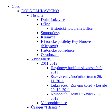
Obec
DOLNOLUKAVICKO
Historie
Dolní Lukavice
Lišice
Historické fotografie Lišice
Snopoušovy
Krasavce
Historické postřehy Evy Horové
(Klepsové)
Historické pohlednice
Osvobození
Videogalerie
2011-2012
Haydnovy hudební slavnosti 9. 9.
2011
Rozsvícení vánočního stromu 26.
11. 2011
Lukaváček - Zpívání koled v kostele
20. 12. 2011
Krupobití v Dolní Lukavici 2. 5.
2012
Videopohlednice
Časopis "Hlasatel"