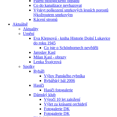
Pálení biologického odpadu
Co do kanalizace nevhazovat
Výskyt poškození smrkových lesních porostů
lýkožroutem smrkovým
Kácení stromů
Aktuálně
Aktuality
Umění
Eva Klepsová - kniha Historie Dolní Lukavice
do roku 1945
Co jste o Schönbornech nevěděli
Jaroslav Kasl
Milan Kasl - obrazy
Lenka Švajcrová
Spolky
Rybáři
Výlov Panského rybníka
Rybářský bál 2006
Hasiči
Hasiči fotogalerie
Dámský klub
Výročí 10 let založení
Výlet za krásami orchidejí
Fotogalerie DK
Fotogalerie DK