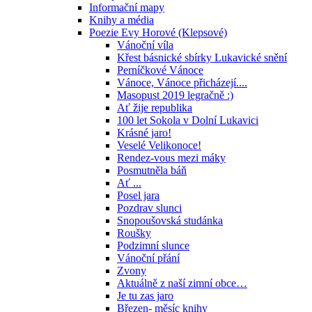
Informační mapy
Knihy a média
Poezie Evy Horové (Klepsové)
Vánoční víla
Křest básnické sbírky Lukavické snění
Perníčkové Vánoce
Vánoce, Vánoce přicházejí....
Masopust 2019 legračně :)
Ať žije republika
100 let Sokola v Dolní Lukavici
Krásné jaro!
Veselé Velikonoce!
Rendez-vous mezi máky
Posmutněla báň
Ať ...
Posel jara
Pozdrav slunci
Snopoušovská studánka
Roušky
Podzimní slunce
Vánoční přání
Zvony
Aktuálně z naší zimní obce…
Je tu zas jaro
Březen- měsíc knihy