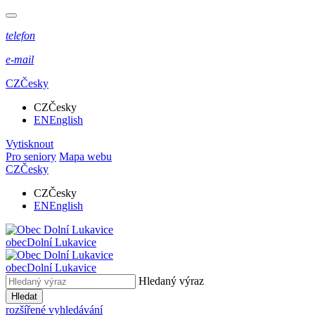
telefon
e-mail
CZ
Česky
CZ
Česky
EN
English
Vytisknout
Pro seniory
Mapa webu
CZ
Česky
CZ
Česky
EN
English
obec
Dolní Lukavice
obec
Dolní Lukavice
Hledaný výraz
Hledat
rozšířené vyhledávání