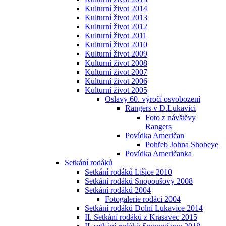
Kulturní život 2014
Kulturní život 2013
Kulturní život 2012
Kulturní život 2011
Kulturní život 2010
Kulturní život 2009
Kulturní život 2008
Kulturní život 2007
Kulturní život 2006
Kulturní život 2005
Oslavy 60. výročí osvobození
Rangers v D.Lukavici
Foto z návštěvy
Rangers
Povídka Američan
Pohřeb Johna Shobeye
Povídka Američanka
Setkání rodáků
Setkání rodáků Lišice 2010
Setkání rodáků Snopoušovy 2008
Setkání rodáků 2004
Fotogalerie rodáci 2004
Setkání rodáků Dolní Lukavice 2014
II. Setkání rodáků z Krasavec 2015