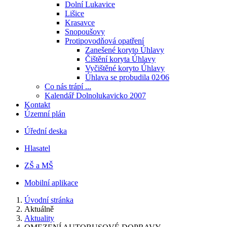
Dolní Lukavice
Lišice
Krasavce
Snopoušovy
Protipovodňová opatření
Zanešené koryto Úhlavy
Čištění koryta Úhlavy
Vyčištěné koryto Úhlavy
Úhlava se probudila 02⁄06
Co nás trápí ...
Kalendář Dolnolukavicko 2007
Kontakt
Územní plán
Úřední deska
Hlasatel
ZŠ a MŠ
Mobilní aplikace
Úvodní stránka
Aktuálně
Aktuality