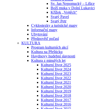
Sv. Jan Nepomucký – Lišice
Boží muka v Dolní Lukavici
Křížek „Vojtěch“
Svatý Pavel
Svatý Petr
Cyklostezky a turistické mapy
Informační mapy
Ubytování
Předpověď počasí
KULTURA
Program kulturních akcí
Kultura na Přešticku
Haydnovy hudební slavnosti
Kultura z minulých let
Kulturní život 2025
Kulturní život 2024
Kulturní život 2023
Kulturní život 2022
Kulturní život 2021
Kulturní život 2020
Kulturní život 2019
Kulturní život 2018
Kulturní život 2017
Kulturní život 2016
Kulturní život 2015