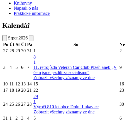
Knihovny
Napsali o nás
Praktické informace
Kalendář
Srpen
2026
Po
Út
St
Čt
Pá
So
Ne
27
28
29
30
31
1
2
8
1
3
4
5
6
7
11. retrojízda Veteran Car Club Plzeň aneb „V
9
čem jsme jezdili za socialismu“
Zobrazit všechny záznamy ze dne
10
11
12
13
14
15
16
17
18
19
20
21
22
23
29
1
24
25
26
27
28
30
Výročí 810 let obce Dolní Lukavice
Zobrazit všechny záznamy ze dne
31
1
2
3
4
5
6