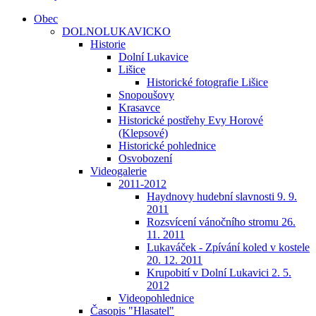
Obec
DOLNOLUKAVICKO
Historie
Dolní Lukavice
Lišice
Historické fotografie Lišice
Snopoušovy
Krasavce
Historické postřehy Evy Horové
(Klepsové)
Historické pohlednice
Osvobození
Videogalerie
2011-2012
Haydnovy hudební slavnosti 9. 9.
2011
Rozsvícení vánočního stromu 26.
11. 2011
Lukaváček - Zpívání koled v kostele
20. 12. 2011
Krupobití v Dolní Lukavici 2. 5.
2012
Videopohlednice
Časopis "Hlasatel"