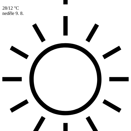
28/12 °C
neděle
9. 8.