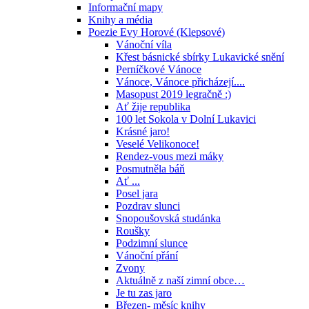
Informační mapy
Knihy a média
Poezie Evy Horové (Klepsové)
Vánoční víla
Křest básnické sbírky Lukavické snění
Perníčkové Vánoce
Vánoce, Vánoce přicházejí....
Masopust 2019 legračně :)
Ať žije republika
100 let Sokola v Dolní Lukavici
Krásné jaro!
Veselé Velikonoce!
Rendez-vous mezi máky
Posmutněla báň
Ať ...
Posel jara
Pozdrav slunci
Snopoušovská studánka
Roušky
Podzimní slunce
Vánoční přání
Zvony
Aktuálně z naší zimní obce…
Je tu zas jaro
Březen- měsíc knihy