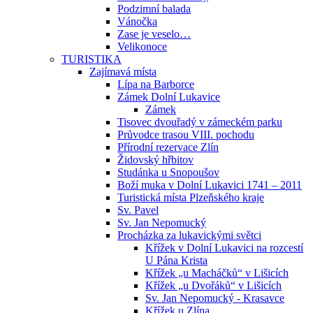
Podzimní balada
Vánočka
Zase je veselo…
Velikonoce
TURISTIKA
Zajímavá místa
Lípa na Barborce
Zámek Dolní Lukavice
Zámek
Tisovec dvouřadý v zámeckém parku
Průvodce trasou VIII. pochodu
Přírodní rezervace Zlín
Židovský hřbitov
Studánka u Snopoušov
Boží muka v Dolní Lukavici 1741 – 2011
Turistická místa Plzeňského kraje
Sv. Pavel
Sv. Jan Nepomucký
Procházka za lukavickými světci
Křížek v Dolní Lukavici na rozcestí
U Pána Krista
Křížek „u Macháčků“ v Lišicích
Křížek „u Dvořáků“ v Lišicích
Sv. Jan Nepomucký - Krasavce
Křížek u Zlína