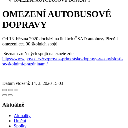
OMEZENÍ AUTOBUSOVÉ DOPRAVY
OMEZENÍ AUTOBUSOVÉ
DOPRAVY
Od 13. března 2020 dochází na linkách ČSAD autobusy Plzeň k
omezení cca 90 školních spojů.
Seznam zrušených spojů naleznete zde:
https://www.poved.cz/cz/provoz-primestske-dopravy-v-souvislosti-
se-skolnimi-prazdninami/
Datum vložení:
14. 3. 2020 15:03
Aktuálně
Aktuality
Umění
Spolky