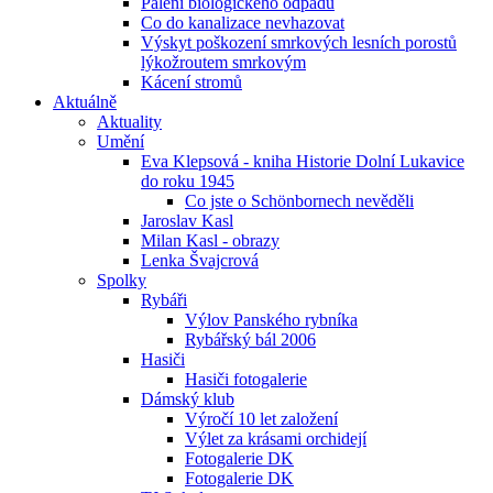
Pálení biologického odpadu
Co do kanalizace nevhazovat
Výskyt poškození smrkových lesních porostů
lýkožroutem smrkovým
Kácení stromů
Aktuálně
Aktuality
Umění
Eva Klepsová - kniha Historie Dolní Lukavice
do roku 1945
Co jste o Schönbornech nevěděli
Jaroslav Kasl
Milan Kasl - obrazy
Lenka Švajcrová
Spolky
Rybáři
Výlov Panského rybníka
Rybářský bál 2006
Hasiči
Hasiči fotogalerie
Dámský klub
Výročí 10 let založení
Výlet za krásami orchidejí
Fotogalerie DK
Fotogalerie DK