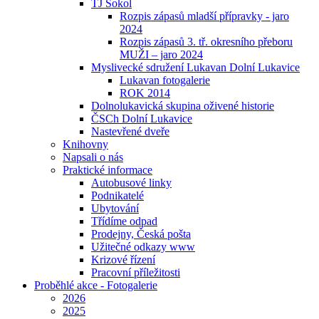
TJ Sokol
Rozpis zápasů mladší přípravky - jaro
2024
Rozpis zápasů 3. tř. okresního přeboru
MUŽI – jaro 2024
Myslivecké sdružení Lukavan Dolní Lukavice
Lukavan fotogalerie
ROK 2014
Dolnolukavická skupina oživené historie
ČSCh Dolní Lukavice
Nastevřené dveře
Knihovny
Napsali o nás
Praktické informace
Autobusové linky
Podnikatelé
Ubytování
Třídíme odpad
Prodejny, Česká pošta
Užitečné odkazy www
Krizové řízení
Pracovní příležitosti
Proběhlé akce - Fotogalerie
2026
2025