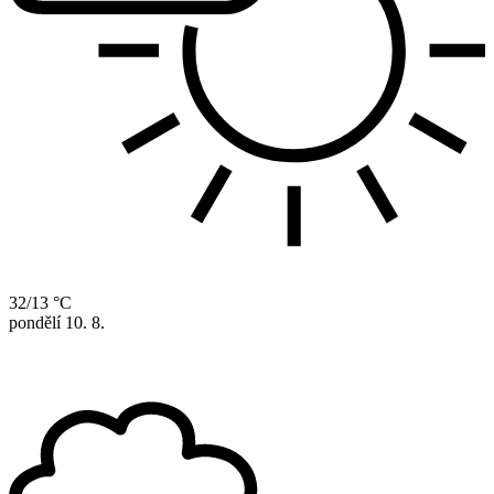
32/13 °C
pondělí
10. 8.