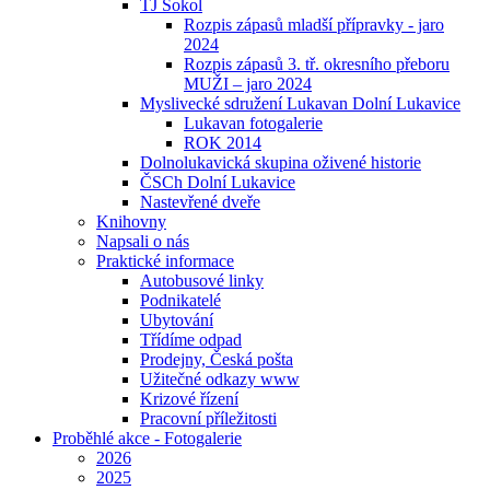
TJ Sokol
Rozpis zápasů mladší přípravky - jaro
2024
Rozpis zápasů 3. tř. okresního přeboru
MUŽI – jaro 2024
Myslivecké sdružení Lukavan Dolní Lukavice
Lukavan fotogalerie
ROK 2014
Dolnolukavická skupina oživené historie
ČSCh Dolní Lukavice
Nastevřené dveře
Knihovny
Napsali o nás
Praktické informace
Autobusové linky
Podnikatelé
Ubytování
Třídíme odpad
Prodejny, Česká pošta
Užitečné odkazy www
Krizové řízení
Pracovní příležitosti
Proběhlé akce - Fotogalerie
2026
2025