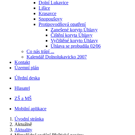
Dolní Lukavice
Lišice
Krasavce
Snopoušovy
Protipovodňová opatření
Zanešené koryto Úhlavy
Čištění koryta Úhlavy
Vyčištěné koryto Úhlavy
Úhlava se probudila 02⁄06
Co nás trápí ...
Kalendář Dolnolukavicko 2007
Kontakt
Územní plán
Úřední deska
Hlasatel
ZŠ a MŠ
Mobilní aplikace
Úvodní stránka
Aktuálně
Aktuality