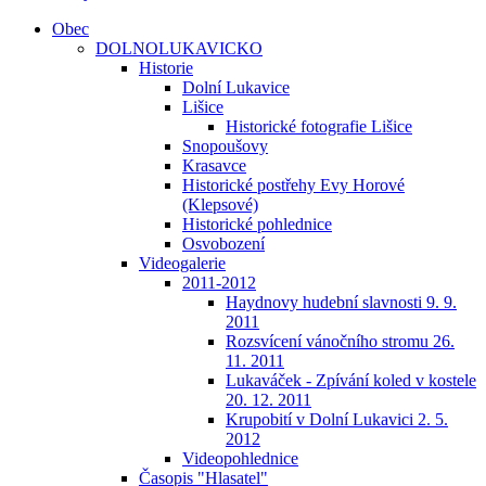
Obec
DOLNOLUKAVICKO
Historie
Dolní Lukavice
Lišice
Historické fotografie Lišice
Snopoušovy
Krasavce
Historické postřehy Evy Horové
(Klepsové)
Historické pohlednice
Osvobození
Videogalerie
2011-2012
Haydnovy hudební slavnosti 9. 9.
2011
Rozsvícení vánočního stromu 26.
11. 2011
Lukaváček - Zpívání koled v kostele
20. 12. 2011
Krupobití v Dolní Lukavici 2. 5.
2012
Videopohlednice
Časopis "Hlasatel"