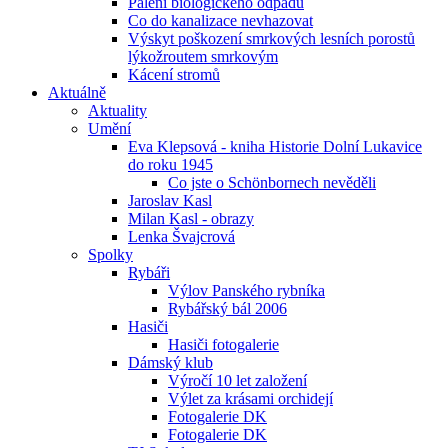
Pálení biologického odpadu
Co do kanalizace nevhazovat
Výskyt poškození smrkových lesních porostů
lýkožroutem smrkovým
Kácení stromů
Aktuálně
Aktuality
Umění
Eva Klepsová - kniha Historie Dolní Lukavice
do roku 1945
Co jste o Schönbornech nevěděli
Jaroslav Kasl
Milan Kasl - obrazy
Lenka Švajcrová
Spolky
Rybáři
Výlov Panského rybníka
Rybářský bál 2006
Hasiči
Hasiči fotogalerie
Dámský klub
Výročí 10 let založení
Výlet za krásami orchidejí
Fotogalerie DK
Fotogalerie DK