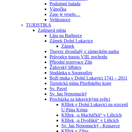
Podzimní balada
Vánočka
Zase je veselo…
Velikonoce
TURISTIKA
Zajímavá místa
Lípa na Barborce
Zámek Dolní Lukavice
Zámek
Tisovec dvouřadý v zámeckém parku
Průvodce trasou VIII. pochodu
Přírodní rezervace Zlín
Židovský hřbitov
Studánka u Snopoušov
Boží muka v Dolní Lukavici 1741 – 2011
Turistická místa Plzeňského kraje
Sv. Pavel
Sv. Jan Nepomucký
Procházka za lukavickými světci
Křížek v Dolní Lukavici na rozcestí
U Pána Krista
Křížek „u Macháčků“ v Lišicích
Křížek „u Dvořáků“ v Lišicích
Sv. Jan Nepomucký - Krasavce
Křížek u Zlína