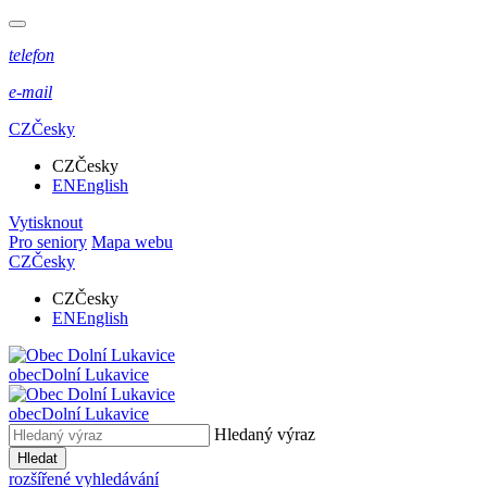
telefon
e-mail
CZ
Česky
CZ
Česky
EN
English
Vytisknout
Pro seniory
Mapa webu
CZ
Česky
CZ
Česky
EN
English
obec
Dolní Lukavice
obec
Dolní Lukavice
Hledaný výraz
Hledat
rozšířené vyhledávání