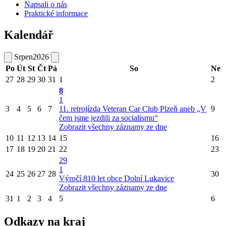
Napsali o nás
Praktické informace
Kalendář
Srpen
2026
Po
Út
St
Čt
Pá
So
Ne
27
28
29
30
31
1
2
8
1
3
4
5
6
7
11. retrojízda Veteran Car Club Plzeň aneb „V
9
čem jsme jezdili za socialismu“
Zobrazit všechny záznamy ze dne
10
11
12
13
14
15
16
17
18
19
20
21
22
23
29
1
24
25
26
27
28
30
Výročí 810 let obce Dolní Lukavice
Zobrazit všechny záznamy ze dne
31
1
2
3
4
5
6
Odkazy na kraj