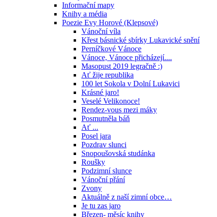
Informační mapy
Knihy a média
Poezie Evy Horové (Klepsové)
Vánoční víla
Křest básnické sbírky Lukavické snění
Perníčkové Vánoce
Vánoce, Vánoce přicházejí....
Masopust 2019 legračně :)
Ať žije republika
100 let Sokola v Dolní Lukavici
Krásné jaro!
Veselé Velikonoce!
Rendez-vous mezi máky
Posmutněla báň
Ať ...
Posel jara
Pozdrav slunci
Snopoušovská studánka
Roušky
Podzimní slunce
Vánoční přání
Zvony
Aktuálně z naší zimní obce…
Je tu zas jaro
Březen- měsíc knihy