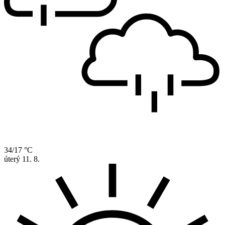
34/17 °C
úterý
11. 8.