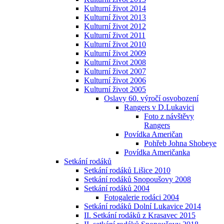
Kulturní život 2014
Kulturní život 2013
Kulturní život 2012
Kulturní život 2011
Kulturní život 2010
Kulturní život 2009
Kulturní život 2008
Kulturní život 2007
Kulturní život 2006
Kulturní život 2005
Oslavy 60. výročí osvobození
Rangers v D.Lukavici
Foto z návštěvy
Rangers
Povídka Američan
Pohřeb Johna Shobeye
Povídka Američanka
Setkání rodáků
Setkání rodáků Lišice 2010
Setkání rodáků Snopoušovy 2008
Setkání rodáků 2004
Fotogalerie rodáci 2004
Setkání rodáků Dolní Lukavice 2014
II. Setkání rodáků z Krasavec 2015