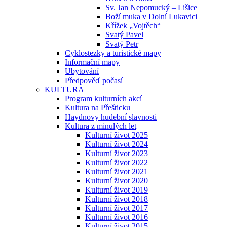
Sv. Jan Nepomucký – Lišice
Boží muka v Dolní Lukavici
Křížek „Vojtěch“
Svatý Pavel
Svatý Petr
Cyklostezky a turistické mapy
Informační mapy
Ubytování
Předpověď počasí
KULTURA
Program kulturních akcí
Kultura na Přešticku
Haydnovy hudební slavnosti
Kultura z minulých let
Kulturní život 2025
Kulturní život 2024
Kulturní život 2023
Kulturní život 2022
Kulturní život 2021
Kulturní život 2020
Kulturní život 2019
Kulturní život 2018
Kulturní život 2017
Kulturní život 2016
Kulturní život 2015