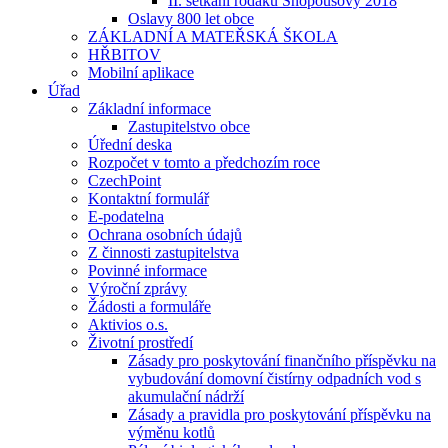
II. setkání rodáků Snopoušovy 2018
Oslavy 800 let obce
ZÁKLADNÍ A MATEŘSKÁ ŠKOLA
HŘBITOV
Mobilní aplikace
Úřad
Základní informace
Zastupitelstvo obce
Úřední deska
Rozpočet v tomto a předchozím roce
CzechPoint
Kontaktní formulář
E-podatelna
Ochrana osobních údajů
Z činnosti zastupitelstva
Povinné informace
Výroční zprávy
Žádosti a formuláře
Aktivios o.s.
Životní prostředí
Zásady pro poskytování finančního příspěvku na
vybudování domovní čistírny odpadních vod s
akumulační nádrží
Zásady a pravidla pro poskytování příspěvku na
výměnu kotlů