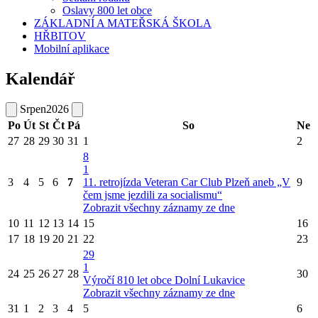
Oslavy 800 let obce
ZÁKLADNÍ A MATEŘSKÁ ŠKOLA
HŘBITOV
Mobilní aplikace
Kalendář
Srpen
2026
Po
Út
St
Čt
Pá
So
Ne
27
28
29
30
31
1
2
8
1
3
4
5
6
7
11. retrojízda Veteran Car Club Plzeň aneb „V
9
čem jsme jezdili za socialismu“
Zobrazit všechny záznamy ze dne
10
11
12
13
14
15
16
17
18
19
20
21
22
23
29
1
24
25
26
27
28
30
Výročí 810 let obce Dolní Lukavice
Zobrazit všechny záznamy ze dne
31
1
2
3
4
5
6