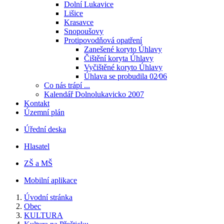
Dolní Lukavice
Lišice
Krasavce
Snopoušovy
Protipovodňová opatření
Zanešené koryto Úhlavy
Čištění koryta Úhlavy
Vyčištěné koryto Úhlavy
Úhlava se probudila 02⁄06
Co nás trápí ...
Kalendář Dolnolukavicko 2007
Kontakt
Územní plán
Úřední deska
Hlasatel
ZŠ a MŠ
Mobilní aplikace
Úvodní stránka
Obec
KULTURA