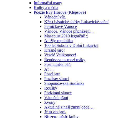
Informační mapy
Knihy a média
Poezie Evy Horové (Klepsové)
Vánoční víla
Křest básnické sbírky Lukavické snění
Perníčkové Vánoce
Vánoce, Vánoce přicházejí....
Masopust 2019 legračně :)
Ať žije republika
100 let Sokola v Dolní Lukavici
Krásné jaro!
Veselé Velikonoce!
Rendez-vous mezi máky
Posmutněla báň
Ať ...
Posel jara
Pozdrav slunci
Snopoušovská studánka
Roušky
Podzimní slunce
Vánoční přání
Zvony
Aktuálně z naší zimní obce…
Je tu zas jaro
Březen- měsíc knihy