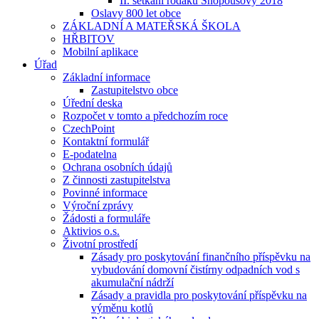
II. setkání rodáků Snopoušovy 2018
Oslavy 800 let obce
ZÁKLADNÍ A MATEŘSKÁ ŠKOLA
HŘBITOV
Mobilní aplikace
Úřad
Základní informace
Zastupitelstvo obce
Úřední deska
Rozpočet v tomto a předchozím roce
CzechPoint
Kontaktní formulář
E-podatelna
Ochrana osobních údajů
Z činnosti zastupitelstva
Povinné informace
Výroční zprávy
Žádosti a formuláře
Aktivios o.s.
Životní prostředí
Zásady pro poskytování finančního příspěvku na
vybudování domovní čistírny odpadních vod s
akumulační nádrží
Zásady a pravidla pro poskytování příspěvku na
výměnu kotlů