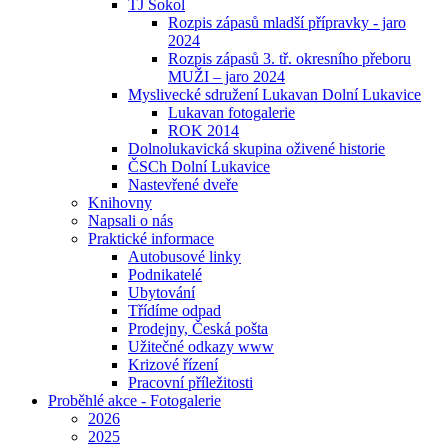
TJ Sokol
Rozpis zápasů mladší přípravky - jaro
2024
Rozpis zápasů 3. tř. okresního přeboru
MUŽI – jaro 2024
Myslivecké sdružení Lukavan Dolní Lukavice
Lukavan fotogalerie
ROK 2014
Dolnolukavická skupina oživené historie
ČSCh Dolní Lukavice
Nastevřené dveře
Knihovny
Napsali o nás
Praktické informace
Autobusové linky
Podnikatelé
Ubytování
Třídíme odpad
Prodejny, Česká pošta
Užitečné odkazy www
Krizové řízení
Pracovní příležitosti
Proběhlé akce - Fotogalerie
2026
2025