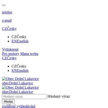
telefon
e-mail
CZ
Česky
CZ
Česky
EN
English
Vytisknout
Pro seniory
Mapa webu
CZ
Česky
CZ
Česky
EN
English
obec
Dolní Lukavice
obec
Dolní Lukavice
Hledaný výraz
Hledat
rozšířené vyhledávání