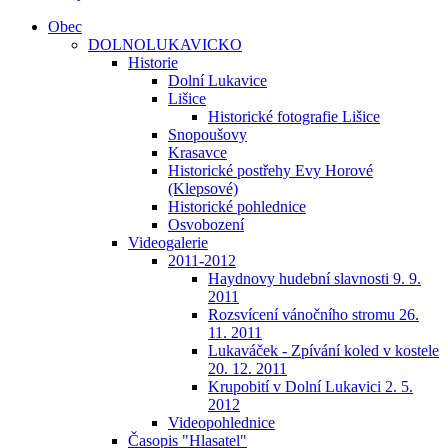
Obec
DOLNOLUKAVICKO
Historie
Dolní Lukavice
Lišice
Historické fotografie Lišice
Snopoušovy
Krasavce
Historické postřehy Evy Horové
(Klepsové)
Historické pohlednice
Osvobození
Videogalerie
2011-2012
Haydnovy hudební slavnosti 9. 9.
2011
Rozsvícení vánočního stromu 26.
11. 2011
Lukaváček - Zpívání koled v kostele
20. 12. 2011
Krupobití v Dolní Lukavici 2. 5.
2012
Videopohlednice
Časopis "Hlasatel"