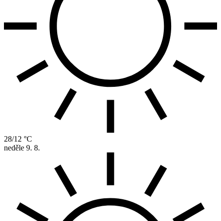
28/12 °C
neděle
9. 8.