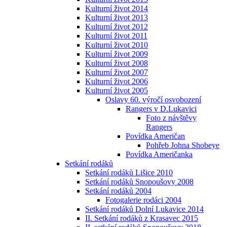
Kulturní život 2014
Kulturní život 2013
Kulturní život 2012
Kulturní život 2011
Kulturní život 2010
Kulturní život 2009
Kulturní život 2008
Kulturní život 2007
Kulturní život 2006
Kulturní život 2005
Oslavy 60. výročí osvobození
Rangers v D.Lukavici
Foto z návštěvy
Rangers
Povídka Američan
Pohřeb Johna Shobeye
Povídka Američanka
Setkání rodáků
Setkání rodáků Lišice 2010
Setkání rodáků Snopoušovy 2008
Setkání rodáků 2004
Fotogalerie rodáci 2004
Setkání rodáků Dolní Lukavice 2014
II. Setkání rodáků z Krasavec 2015