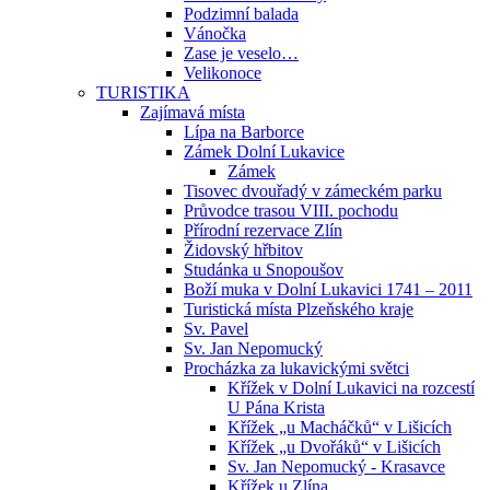
Podzimní balada
Vánočka
Zase je veselo…
Velikonoce
TURISTIKA
Zajímavá místa
Lípa na Barborce
Zámek Dolní Lukavice
Zámek
Tisovec dvouřadý v zámeckém parku
Průvodce trasou VIII. pochodu
Přírodní rezervace Zlín
Židovský hřbitov
Studánka u Snopoušov
Boží muka v Dolní Lukavici 1741 – 2011
Turistická místa Plzeňského kraje
Sv. Pavel
Sv. Jan Nepomucký
Procházka za lukavickými světci
Křížek v Dolní Lukavici na rozcestí
U Pána Krista
Křížek „u Macháčků“ v Lišicích
Křížek „u Dvořáků“ v Lišicích
Sv. Jan Nepomucký - Krasavce
Křížek u Zlína