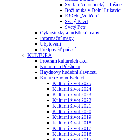
Sv. Jan Nepomucký – Lišice
Boží muka v Dolní Lukavici
Křížek „Vojtěch“
Svatý Pavel
Svatý Petr
Cyklostezky a turistické mapy
Informační mapy
Ubytování
Předpověď počasí
KULTURA
Program kulturních akcí
Kultura na Přešticku
Haydnovy hudební slavnosti
Kultura z minulých let
Kulturní život 2025
Kulturní život 2024
Kulturní život 2023
Kulturní život 2022
Kulturní život 2021
Kulturní život 2020
Kulturní život 2019
Kulturní život 2018
Kulturní život 2017
Kulturní život 2016
Kulturní život 2015