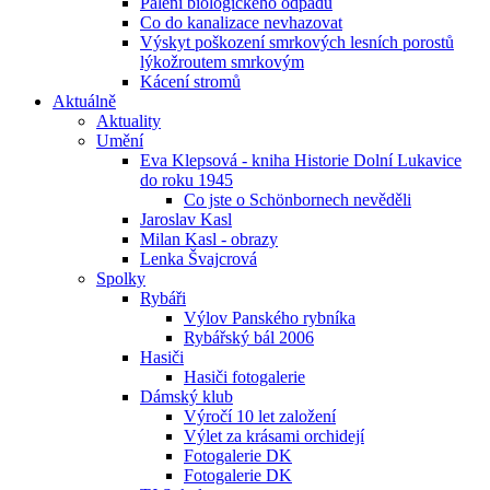
Pálení biologického odpadu
Co do kanalizace nevhazovat
Výskyt poškození smrkových lesních porostů
lýkožroutem smrkovým
Kácení stromů
Aktuálně
Aktuality
Umění
Eva Klepsová - kniha Historie Dolní Lukavice
do roku 1945
Co jste o Schönbornech nevěděli
Jaroslav Kasl
Milan Kasl - obrazy
Lenka Švajcrová
Spolky
Rybáři
Výlov Panského rybníka
Rybářský bál 2006
Hasiči
Hasiči fotogalerie
Dámský klub
Výročí 10 let založení
Výlet za krásami orchidejí
Fotogalerie DK
Fotogalerie DK