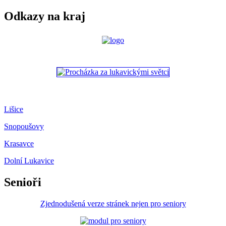
Odkazy na kraj
Lišice
Snopoušovy
Krasavce
Dolní Lukavice
Senioři
Zjednodušená verze stránek nejen pro seniory