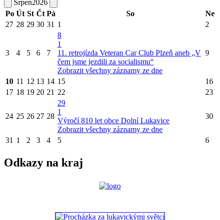
Srpen
2026
Po
Út
St
Čt
Pá
So
Ne
27
28
29
30
31
1
2
8
1
3
4
5
6
7
11. retrojízda Veteran Car Club Plzeň aneb „V
9
čem jsme jezdili za socialismu“
Zobrazit všechny záznamy ze dne
10
11
12
13
14
15
16
17
18
19
20
21
22
23
29
1
24
25
26
27
28
30
Výročí 810 let obce Dolní Lukavice
Zobrazit všechny záznamy ze dne
31
1
2
3
4
5
6
Odkazy na kraj