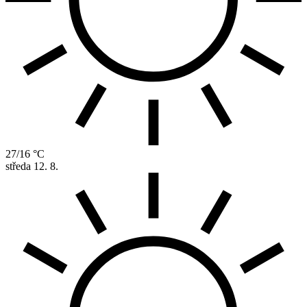
27/16 °C
středa
12. 8.