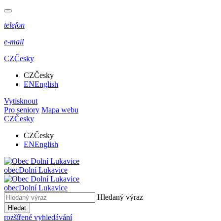
telefon
e-mail
CZ
Česky
CZ
Česky
EN
English
Vytisknout
Pro seniory
Mapa webu
CZ
Česky
CZ
Česky
EN
English
obec
Dolní Lukavice
obec
Dolní Lukavice
Hledaný výraz
Hledat
rozšířené vyhledávání