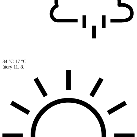
34 °C
17 °C
úterý
11. 8.