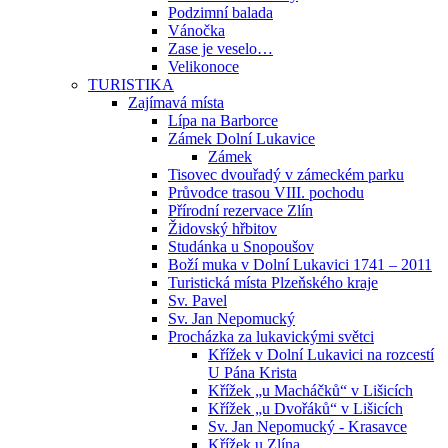
Podzimní balada
Vánočka
Zase je veselo…
Velikonoce
TURISTIKA
Zajímavá místa
Lípa na Barborce
Zámek Dolní Lukavice
Zámek
Tisovec dvouřadý v zámeckém parku
Průvodce trasou VIII. pochodu
Přírodní rezervace Zlín
Židovský hřbitov
Studánka u Snopoušov
Boží muka v Dolní Lukavici 1741 – 2011
Turistická místa Plzeňského kraje
Sv. Pavel
Sv. Jan Nepomucký
Procházka za lukavickými světci
Křížek v Dolní Lukavici na rozcestí
U Pána Krista
Křížek „u Macháčků“ v Lišicích
Křížek „u Dvořáků“ v Lišicích
Sv. Jan Nepomucký - Krasavce
Křížek u Zlína