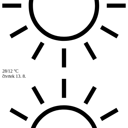
28/12 °C
čtvrtek
13. 8.