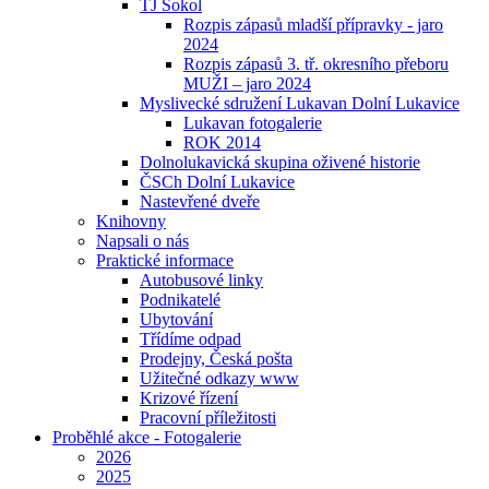
TJ Sokol
Rozpis zápasů mladší přípravky - jaro
2024
Rozpis zápasů 3. tř. okresního přeboru
MUŽI – jaro 2024
Myslivecké sdružení Lukavan Dolní Lukavice
Lukavan fotogalerie
ROK 2014
Dolnolukavická skupina oživené historie
ČSCh Dolní Lukavice
Nastevřené dveře
Knihovny
Napsali o nás
Praktické informace
Autobusové linky
Podnikatelé
Ubytování
Třídíme odpad
Prodejny, Česká pošta
Užitečné odkazy www
Krizové řízení
Pracovní příležitosti
Proběhlé akce - Fotogalerie
2026
2025