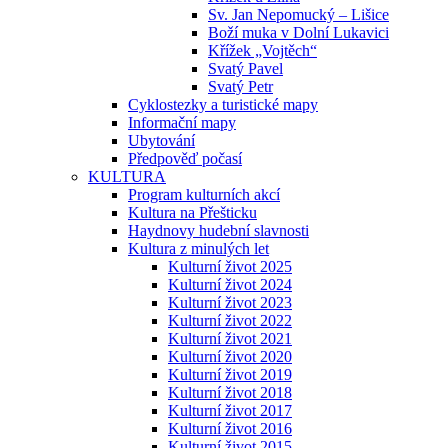
Sv. Jan Nepomucký – Lišice
Boží muka v Dolní Lukavici
Křížek „Vojtěch“
Svatý Pavel
Svatý Petr
Cyklostezky a turistické mapy
Informační mapy
Ubytování
Předpověď počasí
KULTURA
Program kulturních akcí
Kultura na Přešticku
Haydnovy hudební slavnosti
Kultura z minulých let
Kulturní život 2025
Kulturní život 2024
Kulturní život 2023
Kulturní život 2022
Kulturní život 2021
Kulturní život 2020
Kulturní život 2019
Kulturní život 2018
Kulturní život 2017
Kulturní život 2016
Kulturní život 2015