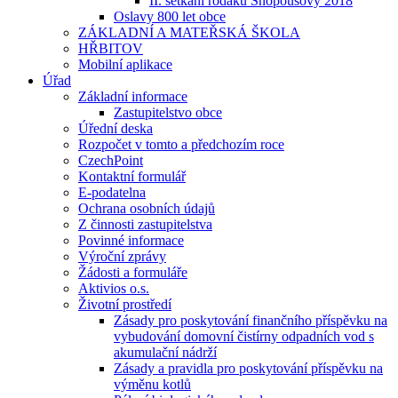
II. setkání rodáků Snopoušovy 2018
Oslavy 800 let obce
ZÁKLADNÍ A MATEŘSKÁ ŠKOLA
HŘBITOV
Mobilní aplikace
Úřad
Základní informace
Zastupitelstvo obce
Úřední deska
Rozpočet v tomto a předchozím roce
CzechPoint
Kontaktní formulář
E-podatelna
Ochrana osobních údajů
Z činnosti zastupitelstva
Povinné informace
Výroční zprávy
Žádosti a formuláře
Aktivios o.s.
Životní prostředí
Zásady pro poskytování finančního příspěvku na
vybudování domovní čistírny odpadních vod s
akumulační nádrží
Zásady a pravidla pro poskytování příspěvku na
výměnu kotlů