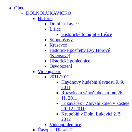
Obec
DOLNOLUKAVICKO
Historie
Dolní Lukavice
Lišice
Historické fotografie Lišice
Snopoušovy
Krasavce
Historické postřehy Evy Horové
(Klepsové)
Historické pohlednice
Osvobození
Videogalerie
2011-2012
Haydnovy hudební slavnosti 9. 9.
2011
Rozsvícení vánočního stromu 26.
11. 2011
Lukaváček - Zpívání koled v kostele
20. 12. 2011
Krupobití v Dolní Lukavici 2. 5.
2012
Videopohlednice
Časopis "Hlasatel"