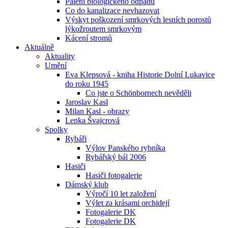
Pálení biologického odpadu
Co do kanalizace nevhazovat
Výskyt poškození smrkových lesních porostů
lýkožroutem smrkovým
Kácení stromů
Aktuálně
Aktuality
Umění
Eva Klepsová - kniha Historie Dolní Lukavice
do roku 1945
Co jste o Schönbornech nevěděli
Jaroslav Kasl
Milan Kasl - obrazy
Lenka Švajcrová
Spolky
Rybáři
Výlov Panského rybníka
Rybářský bál 2006
Hasiči
Hasiči fotogalerie
Dámský klub
Výročí 10 let založení
Výlet za krásami orchidejí
Fotogalerie DK
Fotogalerie DK