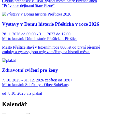
Cyklus přednášek k 1050. výročí města Starý Plzenec aneb
"Průvodce dějinami Staré Plzně"
Výstavy v Domu historie Přešticka v roce 2026
28. 1. 2026 od 09:00 - 3. 1. 2027 do 17:00
Místo konání:
Dům historie Přešticka - Přeštice
Město Přeštice slaví v letošním roce 800 let od první písemné
zmínky a výstavy jsou tedy zaměřeny na historii města.
Zdravotní cvičení pro ženy
7. 10. 2025 - 31. 12. 2026 začátek od 18:07
Místo konání:
Soběkury - Obec Soběkury
od 7. 10. 2025 viz plakát
Kalendář