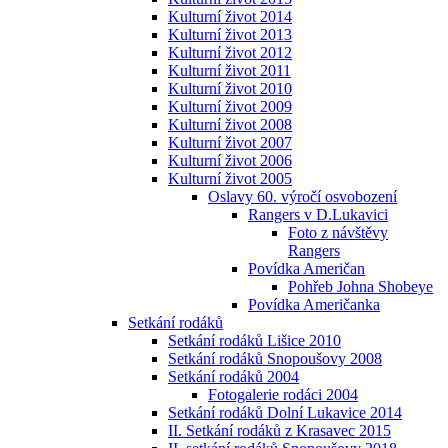
Kulturní život 2014
Kulturní život 2013
Kulturní život 2012
Kulturní život 2011
Kulturní život 2010
Kulturní život 2009
Kulturní život 2008
Kulturní život 2007
Kulturní život 2006
Kulturní život 2005
Oslavy 60. výročí osvobození
Rangers v D.Lukavici
Foto z návštěvy
Rangers
Povídka Američan
Pohřeb Johna Shobeye
Povídka Američanka
Setkání rodáků
Setkání rodáků Lišice 2010
Setkání rodáků Snopoušovy 2008
Setkání rodáků 2004
Fotogalerie rodáci 2004
Setkání rodáků Dolní Lukavice 2014
II. Setkání rodáků z Krasavec 2015