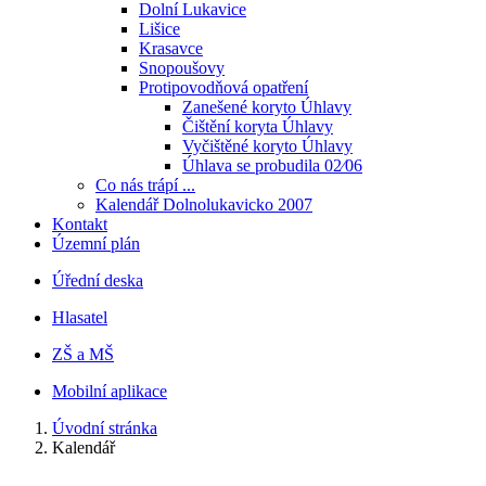
Dolní Lukavice
Lišice
Krasavce
Snopoušovy
Protipovodňová opatření
Zanešené koryto Úhlavy
Čištění koryta Úhlavy
Vyčištěné koryto Úhlavy
Úhlava se probudila 02⁄06
Co nás trápí ...
Kalendář Dolnolukavicko 2007
Kontakt
Územní plán
Úřední deska
Hlasatel
ZŠ a MŠ
Mobilní aplikace
Úvodní stránka
Kalendář