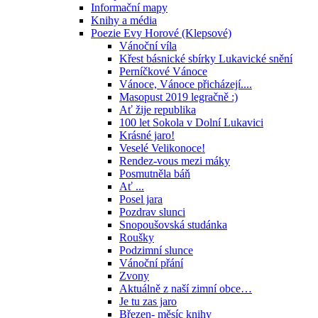
Informační mapy
Knihy a média
Poezie Evy Horové (Klepsové)
Vánoční víla
Křest básnické sbírky Lukavické snění
Perníčkové Vánoce
Vánoce, Vánoce přicházejí....
Masopust 2019 legračně :)
Ať žije republika
100 let Sokola v Dolní Lukavici
Krásné jaro!
Veselé Velikonoce!
Rendez-vous mezi máky
Posmutněla báň
Ať ...
Posel jara
Pozdrav slunci
Snopoušovská studánka
Roušky
Podzimní slunce
Vánoční přání
Zvony
Aktuálně z naší zimní obce…
Je tu zas jaro
Březen- měsíc knihy