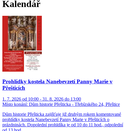
Kalendář
Prohlídky kostela Nanebevzetí Panny Marie v
Přešticích
1. 7. 2026 od 10:00 - 31. 8. 2026 do 13:00
Místo konání:
Dům historie Přešticka - Třebízského 24, Přeštice
Dům historie Přešticka zajišťuje již druhým rokem komentované
prohlídky kostela Nanebevzetí Panny Marie v Přešticích o
prázdninách. Dopolední prohldíka je od 10 do 11 hod., odpolední
od 13 hod.