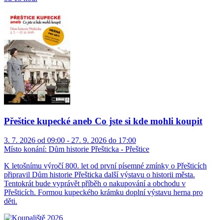
Přeštice kupecké aneb Co jste si kde mohli koupit
3. 7. 2026 od 09:00 - 27. 9. 2026 do 17:00
Místo konání:
Dům historie Přešticka - Přeštice
K letošnímu výročí 800. let od první písemné zmínky o Přešticích
připravil Dům historie Přešticka další výstavu o historii města.
Tentokrát bude vyprávět příběh o nakupování a obchodu v
Přešticích. Formou kupeckého krámku doplní výstavu herna pro
děti.