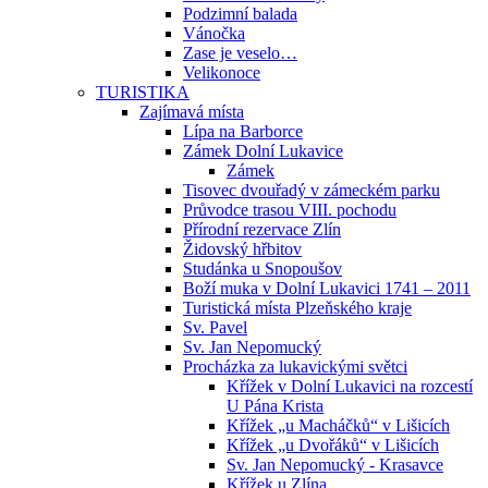
Podzimní balada
Vánočka
Zase je veselo…
Velikonoce
TURISTIKA
Zajímavá místa
Lípa na Barborce
Zámek Dolní Lukavice
Zámek
Tisovec dvouřadý v zámeckém parku
Průvodce trasou VIII. pochodu
Přírodní rezervace Zlín
Židovský hřbitov
Studánka u Snopoušov
Boží muka v Dolní Lukavici 1741 – 2011
Turistická místa Plzeňského kraje
Sv. Pavel
Sv. Jan Nepomucký
Procházka za lukavickými světci
Křížek v Dolní Lukavici na rozcestí
U Pána Krista
Křížek „u Macháčků“ v Lišicích
Křížek „u Dvořáků“ v Lišicích
Sv. Jan Nepomucký - Krasavce
Křížek u Zlína