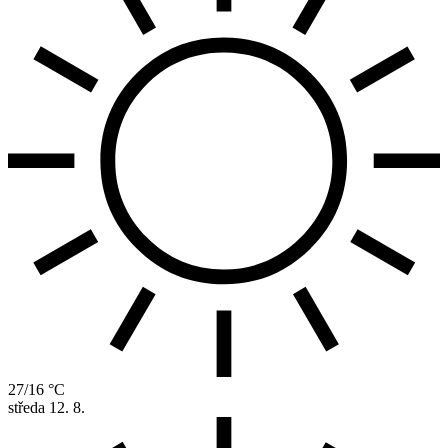
27/16 °C
středa
12. 8.