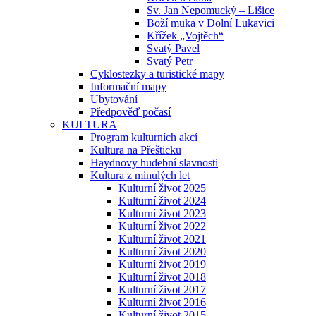
Sv. Jan Nepomucký – Lišice
Boží muka v Dolní Lukavici
Křížek „Vojtěch“
Svatý Pavel
Svatý Petr
Cyklostezky a turistické mapy
Informační mapy
Ubytování
Předpověď počasí
KULTURA
Program kulturních akcí
Kultura na Přešticku
Haydnovy hudební slavnosti
Kultura z minulých let
Kulturní život 2025
Kulturní život 2024
Kulturní život 2023
Kulturní život 2022
Kulturní život 2021
Kulturní život 2020
Kulturní život 2019
Kulturní život 2018
Kulturní život 2017
Kulturní život 2016
Kulturní život 2015