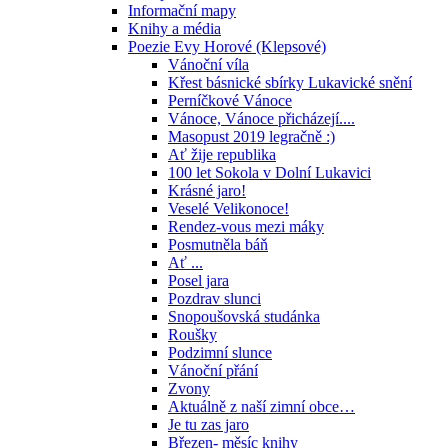
Informační mapy
Knihy a média
Poezie Evy Horové (Klepsové)
Vánoční víla
Křest básnické sbírky Lukavické snění
Perníčkové Vánoce
Vánoce, Vánoce přicházejí....
Masopust 2019 legračně :)
Ať žije republika
100 let Sokola v Dolní Lukavici
Krásné jaro!
Veselé Velikonoce!
Rendez-vous mezi máky
Posmutněla báň
Ať ...
Posel jara
Pozdrav slunci
Snopoušovská studánka
Roušky
Podzimní slunce
Vánoční přání
Zvony
Aktuálně z naší zimní obce…
Je tu zas jaro
Březen- měsíc knihy