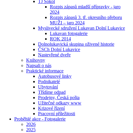
TJ Sokol
Rozpis zápasů mladší přípravky - jaro
2024
Rozpis zápasů 3. tř. okresního přeboru
MUŽI – jaro 2024
Myslivecké sdružení Lukavan Dolní Lukavice
Lukavan fotogalerie
ROK 2014
Dolnolukavická skupina oživené historie
ČSCh Dolní Lukavice
Nastevřené dveře
Knihovny
Napsali o nás
Praktické informace
Autobusové linky
Podnikatelé
Ubytování
Třídíme odpad
Prodejny, Česká pošta
Užitečné odkazy www
Krizové řízení
Pracovní příležitosti
Proběhlé akce - Fotogalerie
2026
2025