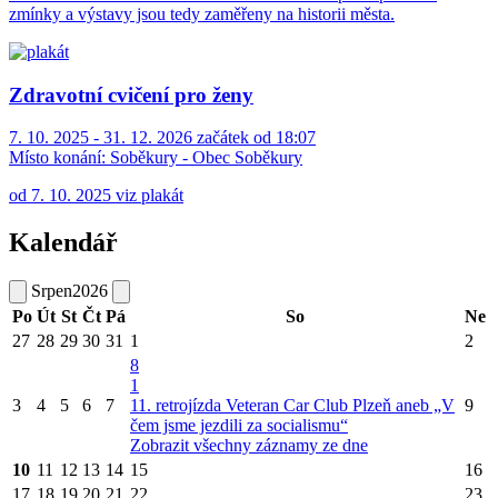
zmínky a výstavy jsou tedy zaměřeny na historii města.
Zdravotní cvičení pro ženy
7. 10. 2025 - 31. 12. 2026 začátek od 18:07
Místo konání:
Soběkury - Obec Soběkury
od 7. 10. 2025 viz plakát
Kalendář
Srpen
2026
Po
Út
St
Čt
Pá
So
Ne
27
28
29
30
31
1
2
8
1
3
4
5
6
7
11. retrojízda Veteran Car Club Plzeň aneb „V
9
čem jsme jezdili za socialismu“
Zobrazit všechny záznamy ze dne
10
11
12
13
14
15
16
17
18
19
20
21
22
23