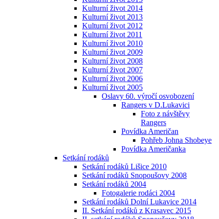
Kulturní život 2014
Kulturní život 2013
Kulturní život 2012
Kulturní život 2011
Kulturní život 2010
Kulturní život 2009
Kulturní život 2008
Kulturní život 2007
Kulturní život 2006
Kulturní život 2005
Oslavy 60. výročí osvobození
Rangers v D.Lukavici
Foto z návštěvy
Rangers
Povídka Američan
Pohřeb Johna Shobeye
Povídka Američanka
Setkání rodáků
Setkání rodáků Lišice 2010
Setkání rodáků Snopoušovy 2008
Setkání rodáků 2004
Fotogalerie rodáci 2004
Setkání rodáků Dolní Lukavice 2014
II. Setkání rodáků z Krasavec 2015