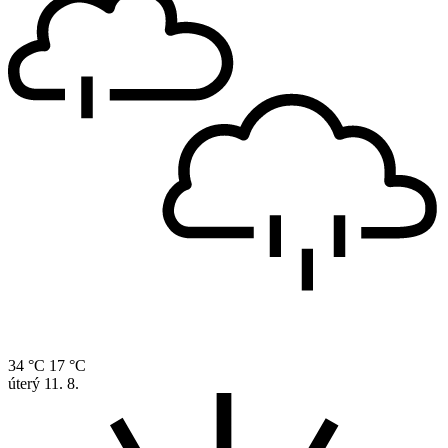
34 °C
17 °C
úterý
11. 8.