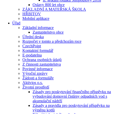
II. setkání rodáků Snopoušovy 2018
Oslavy 800 let obce
ZÁKLADNÍ A MATEŘSKÁ ŠKOLA
HŘBITOV
Mobilní aplikace
Úřad
Základní informace
Zastupitelstvo obce
Úřední deska
Rozpočet v tomto a předchozím roce
CzechPoint
Kontaktní formulář
E-podatelna
Ochrana osobních údajů
Z činnosti zastupitelstva
Povinné informace
Výroční zprávy
Žádosti a formuláře
Aktivios o.s.
Životní prostředí
Zásady pro poskytování finančního příspěvku na
vybudování domovní čistírny odpadních vod s
akumulační nádrží
Zásady a pravidla pro poskytování příspěvku na
výměnu kotlů