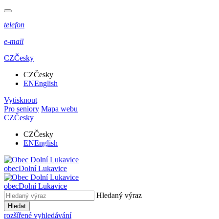
telefon
e-mail
CZ
Česky
CZ
Česky
EN
English
Vytisknout
Pro seniory
Mapa webu
CZ
Česky
CZ
Česky
EN
English
obec
Dolní Lukavice
obec
Dolní Lukavice
Hledaný výraz
Hledat
rozšířené vyhledávání