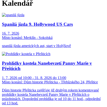
Kalendář
Spanilá jízda 9. Hollywood US Cars
16. 7. 2026
Místo konání:
Merklín - Sokolská
spanilá jízda amerických aut, start v Holýšově
Prohlídky kostela Nanebevzetí Panny Marie v
Přešticích
1. 7. 2026 od 10:00 - 31. 8. 2026 do 13:00
Místo konání:
Dům historie Přešticka - Třebízského 24, Přeštice
Dům historie Přešticka zajišťuje již druhým rokem komentované
prohlídky kostela Nanebevzetí Panny Marie v Přešticích o
prázdninách. Dopolední prohldíka je od 10 do 11 hod., odpolední
od 13 hod.