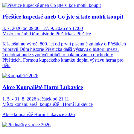
Přeštice kupecké aneb Co jste si kde mohli koupit
3. 7. 2026 od 09:00 - 27. 9. 2026 do 17:00
Místo konání:
Dům historie Přešticka - Přeštice
K letošnímu výročí 800. let od první písemné zmínky o Přešticích
připravil Dům historie Přešticka další výstavu o historii města.
Tentokrát bude vyprávět příběh o nakupování a obchodu v
Přešticích. Formou kupeckého krámku doplní výstavu herna pro
děti.
Akce Koupaliště Horní Lukavice
1. 5. - 31. 8. 2026 začátek od 21:11
Místo konání:
areál koupaliště - Horní Lukavice
Akce koupaliště Horní Lukavice 2026