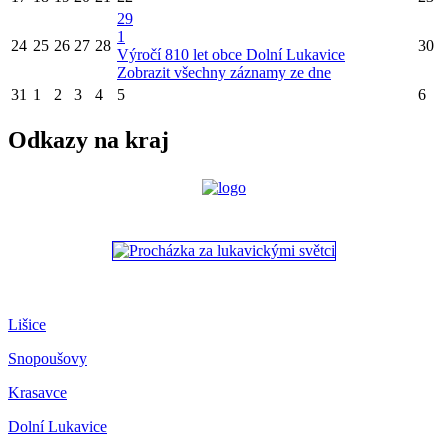
29
1
24
25
26
27
28
30
Výročí 810 let obce Dolní Lukavice
Zobrazit všechny záznamy ze dne
31
1
2
3
4
5
6
Odkazy na kraj
Lišice
Snopoušovy
Krasavce
Dolní Lukavice