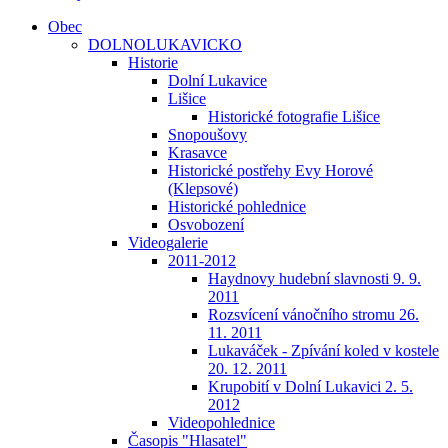
Obec
DOLNOLUKAVICKO
Historie
Dolní Lukavice
Lišice
Historické fotografie Lišice
Snopoušovy
Krasavce
Historické postřehy Evy Horové
(Klepsové)
Historické pohlednice
Osvobození
Videogalerie
2011-2012
Haydnovy hudební slavnosti 9. 9.
2011
Rozsvícení vánočního stromu 26.
11. 2011
Lukaváček - Zpívání koled v kostele
20. 12. 2011
Krupobití v Dolní Lukavici 2. 5.
2012
Videopohlednice
Časopis "Hlasatel"