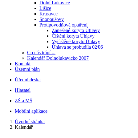
Dolní Lukavice
Lišice
Krasavce
Snopoušovy
Protipovodňová opatření
Zanešené koryto Úhlavy
Čištění koryta Úhlavy
Vyčištěné koryto Úhlavy
Úhlava se probudila 02⁄06
Co nás trápí ...
Kalendář Dolnolukavicko 2007
Kontakt
Územní plán
Úřední deska
Hlasatel
ZŠ a MŠ
Mobilní aplikace
Úvodní stránka
Kalendář