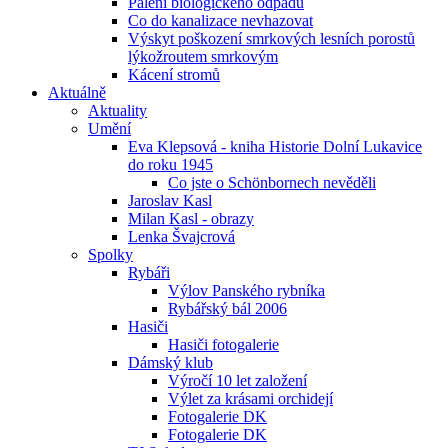
Pálení biologického odpadu
Co do kanalizace nevhazovat
Výskyt poškození smrkových lesních porostů
lýkožroutem smrkovým
Kácení stromů
Aktuálně
Aktuality
Umění
Eva Klepsová - kniha Historie Dolní Lukavice
do roku 1945
Co jste o Schönbornech nevěděli
Jaroslav Kasl
Milan Kasl - obrazy
Lenka Švajcrová
Spolky
Rybáři
Výlov Panského rybníka
Rybářský bál 2006
Hasiči
Hasiči fotogalerie
Dámský klub
Výročí 10 let založení
Výlet za krásami orchidejí
Fotogalerie DK
Fotogalerie DK