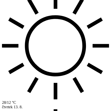
28/12 °C
čtvrtek
13. 8.