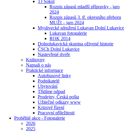
TJ Sokol
Rozpis zápasů mladší přípravky - jaro
2024
Rozpis zápasů 3. tř. okresního přeboru
MUŽI – jaro 2024
Myslivecké sdružení Lukavan Dolní Lukavice
Lukavan fotogalerie
ROK 2014
Dolnolukavická skupina oživené historie
ČSCh Dolní Lukavice
Nastevřené dveře
Knihovny
Napsali o nás
Praktické informace
Autobusové linky
Podnikatelé
Ubytování
Třídíme odpad
Prodejny, Česká pošta
Užitečné odkazy www
Krizové řízení
Pracovní příležitosti
Proběhlé akce - Fotogalerie
2026
2025