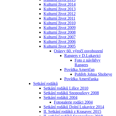
Kulturní život 2014
Kulturní život 2013
Kulturní život 2012
Kulturní život 2011
Kulturní život 2010
Kulturní život 2009
Kulturní život 2008
Kulturní život 2007
Kulturní život 2006
Kulturní život 2005
Oslavy 60. výročí osvobození
Rangers v D.Lukavici
Foto z návštěvy
Rangers
Povídka Američan
Pohřeb Johna Shobeye
Povídka Američanka
Setkání rodáků
Setkání rodáků Lišice 2010
Setkání rodáků Snopoušovy 2008
Setkání rodáků 2004
Fotogalerie rodáci 2004
Setkání rodáků Dolní Lukavice 2014
II. Setkání rodáků z Krasavec 2015