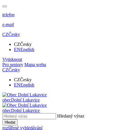
telefon
e-mail
CZ
Česky
CZ
Česky
EN
English
Vytisknout
Pro seniory
Mapa webu
CZ
Česky
CZ
Česky
EN
English
obec
Dolní Lukavice
obec
Dolní Lukavice
Hledaný výraz
Hledat
rozšířené vyhledávání