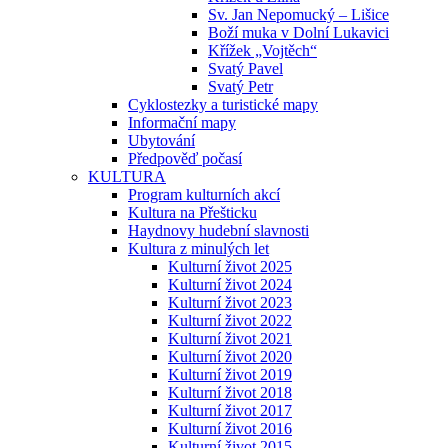
Sv. Jan Nepomucký – Lišice
Boží muka v Dolní Lukavici
Křížek „Vojtěch“
Svatý Pavel
Svatý Petr
Cyklostezky a turistické mapy
Informační mapy
Ubytování
Předpověď počasí
KULTURA
Program kulturních akcí
Kultura na Přešticku
Haydnovy hudební slavnosti
Kultura z minulých let
Kulturní život 2025
Kulturní život 2024
Kulturní život 2023
Kulturní život 2022
Kulturní život 2021
Kulturní život 2020
Kulturní život 2019
Kulturní život 2018
Kulturní život 2017
Kulturní život 2016
Kulturní život 2015