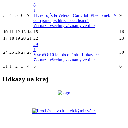
8
1
3
4
5
6
7
11. retrojízda Veteran Car Club Plzeň aneb „V
9
čem jsme jezdili za socialismu“
Zobrazit všechny záznamy ze dne
10
11
12
13
14
15
16
17
18
19
20
21
22
23
29
1
24
25
26
27
28
30
Výročí 810 let obce Dolní Lukavice
Zobrazit všechny záznamy ze dne
31
1
2
3
4
5
6
Odkazy na kraj