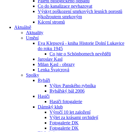
Pálení biologického odpadu
Co do kanalizace nevhazovat
Výskyt poškození smrkových lesních porostů
lýkožroutem smrkovým
Kácení stromů
Aktuálně
Aktuality
Umění
Eva Klepsová - kniha Historie Dolní Lukavice
do roku 1945
Co jste o Schönbornech nevěděli
Jaroslav Kasl
Milan Kasl - obrazy
Lenka Švajcrová
Spolky
Rybáři
Výlov Panského rybníka
Rybářský bál 2006
Hasiči
Hasiči fotogalerie
Dámský klub
Výročí 10 let založení
Výlet za krásami orchidejí
Fotogalerie DK
Fotogalerie DK