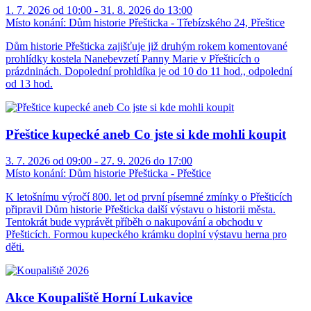
1. 7. 2026 od 10:00 - 31. 8. 2026 do 13:00
Místo konání:
Dům historie Přešticka - Třebízského 24, Přeštice
Dům historie Přešticka zajišťuje již druhým rokem komentované
prohlídky kostela Nanebevzetí Panny Marie v Přešticích o
prázdninách. Dopolední prohldíka je od 10 do 11 hod., odpolední
od 13 hod.
Přeštice kupecké aneb Co jste si kde mohli koupit
3. 7. 2026 od 09:00 - 27. 9. 2026 do 17:00
Místo konání:
Dům historie Přešticka - Přeštice
K letošnímu výročí 800. let od první písemné zmínky o Přešticích
připravil Dům historie Přešticka další výstavu o historii města.
Tentokrát bude vyprávět příběh o nakupování a obchodu v
Přešticích. Formou kupeckého krámku doplní výstavu herna pro
děti.
Akce Koupaliště Horní Lukavice