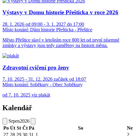
Výstavy v Domu historie Přešticka v roce 2026
28. 1. 2026 od 09:00 - 3. 1. 2027 do 17:00
Místo konání:
Dům historie Přešticka - Přeštice
Město Přeštice slaví v letošním roce 800 let od první písemné
zmínky a výstavy jsou tedy zaměřeny na historii města.
Zdravotní cvičení pro ženy
7. 10. 2025 - 31. 12. 2026 začátek od 18:07
Místo konání:
Soběkury - Obec Soběkury
od 7. 10. 2025 viz plakát
Kalendář
Srpen
2026
Po
Út
St
Čt
Pá
So
Ne
27
28
29
30
31
1
2