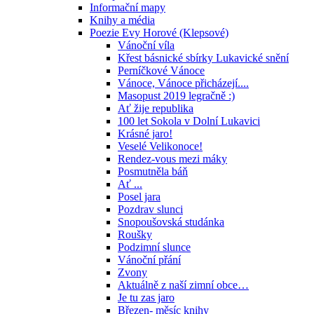
Informační mapy
Knihy a média
Poezie Evy Horové (Klepsové)
Vánoční víla
Křest básnické sbírky Lukavické snění
Perníčkové Vánoce
Vánoce, Vánoce přicházejí....
Masopust 2019 legračně :)
Ať žije republika
100 let Sokola v Dolní Lukavici
Krásné jaro!
Veselé Velikonoce!
Rendez-vous mezi máky
Posmutněla báň
Ať ...
Posel jara
Pozdrav slunci
Snopoušovská studánka
Roušky
Podzimní slunce
Vánoční přání
Zvony
Aktuálně z naší zimní obce…
Je tu zas jaro
Březen- měsíc knihy