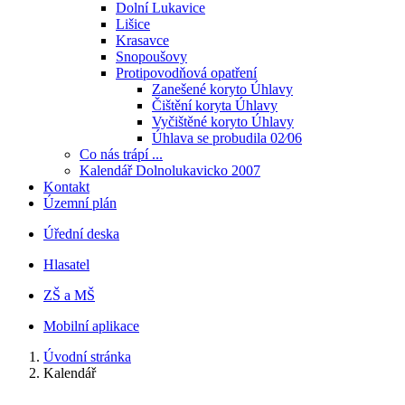
Dolní Lukavice
Lišice
Krasavce
Snopoušovy
Protipovodňová opatření
Zanešené koryto Úhlavy
Čištění koryta Úhlavy
Vyčištěné koryto Úhlavy
Úhlava se probudila 02⁄06
Co nás trápí ...
Kalendář Dolnolukavicko 2007
Kontakt
Územní plán
Úřední deska
Hlasatel
ZŠ a MŠ
Mobilní aplikace
Úvodní stránka
Kalendář