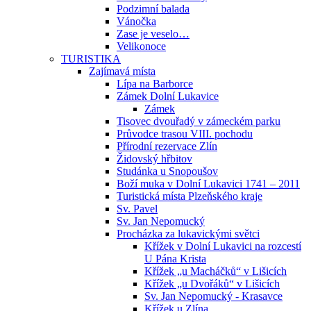
Podzimní balada
Vánočka
Zase je veselo…
Velikonoce
TURISTIKA
Zajímavá místa
Lípa na Barborce
Zámek Dolní Lukavice
Zámek
Tisovec dvouřadý v zámeckém parku
Průvodce trasou VIII. pochodu
Přírodní rezervace Zlín
Židovský hřbitov
Studánka u Snopoušov
Boží muka v Dolní Lukavici 1741 – 2011
Turistická místa Plzeňského kraje
Sv. Pavel
Sv. Jan Nepomucký
Procházka za lukavickými světci
Křížek v Dolní Lukavici na rozcestí
U Pána Krista
Křížek „u Macháčků“ v Lišicích
Křížek „u Dvořáků“ v Lišicích
Sv. Jan Nepomucký - Krasavce
Křížek u Zlína