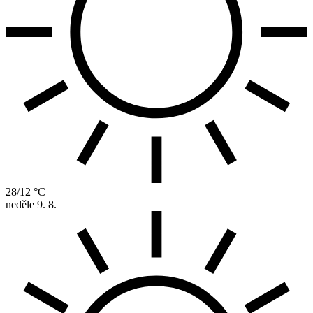
28/12 °C
neděle
9. 8.