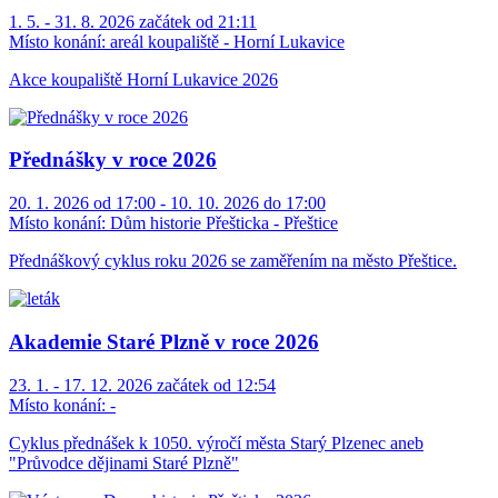
1. 5. - 31. 8. 2026 začátek od 21:11
Místo konání:
areál koupaliště - Horní Lukavice
Akce koupaliště Horní Lukavice 2026
Přednášky v roce 2026
20. 1. 2026 od 17:00 - 10. 10. 2026 do 17:00
Místo konání:
Dům historie Přešticka - Přeštice
Přednáškový cyklus roku 2026 se zaměřením na město Přeštice.
Akademie Staré Plzně v roce 2026
23. 1. - 17. 12. 2026 začátek od 12:54
Místo konání:
-
Cyklus přednášek k 1050. výročí města Starý Plzenec aneb
"Průvodce dějinami Staré Plzně"