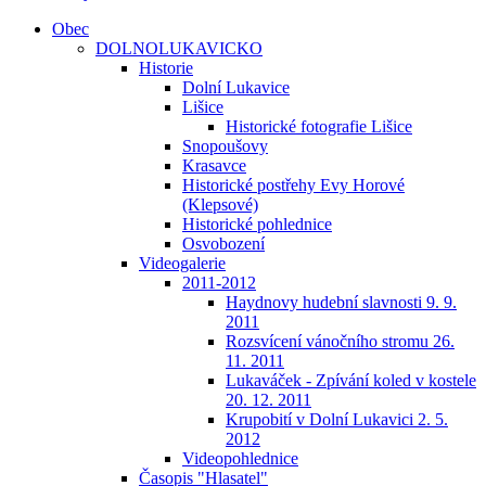
Obec
DOLNOLUKAVICKO
Historie
Dolní Lukavice
Lišice
Historické fotografie Lišice
Snopoušovy
Krasavce
Historické postřehy Evy Horové
(Klepsové)
Historické pohlednice
Osvobození
Videogalerie
2011-2012
Haydnovy hudební slavnosti 9. 9.
2011
Rozsvícení vánočního stromu 26.
11. 2011
Lukaváček - Zpívání koled v kostele
20. 12. 2011
Krupobití v Dolní Lukavici 2. 5.
2012
Videopohlednice
Časopis "Hlasatel"