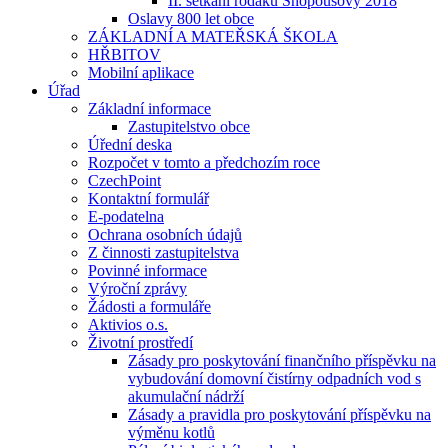
II. setkání rodáků Snopoušovy 2018
Oslavy 800 let obce
ZÁKLADNÍ A MATEŘSKÁ ŠKOLA
HŘBITOV
Mobilní aplikace
Úřad
Základní informace
Zastupitelstvo obce
Úřední deska
Rozpočet v tomto a předchozím roce
CzechPoint
Kontaktní formulář
E-podatelna
Ochrana osobních údajů
Z činnosti zastupitelstva
Povinné informace
Výroční zprávy
Žádosti a formuláře
Aktivios o.s.
Životní prostředí
Zásady pro poskytování finančního příspěvku na
vybudování domovní čistírny odpadních vod s
akumulační nádrží
Zásady a pravidla pro poskytování příspěvku na
výměnu kotlů