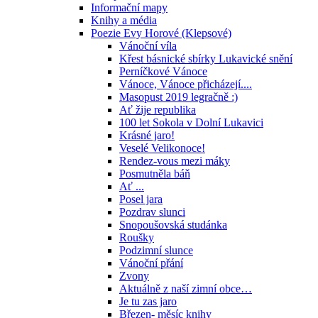
Informační mapy
Knihy a média
Poezie Evy Horové (Klepsové)
Vánoční víla
Křest básnické sbírky Lukavické snění
Perníčkové Vánoce
Vánoce, Vánoce přicházejí....
Masopust 2019 legračně :)
Ať žije republika
100 let Sokola v Dolní Lukavici
Krásné jaro!
Veselé Velikonoce!
Rendez-vous mezi máky
Posmutněla báň
Ať ...
Posel jara
Pozdrav slunci
Snopoušovská studánka
Roušky
Podzimní slunce
Vánoční přání
Zvony
Aktuálně z naší zimní obce…
Je tu zas jaro
Březen- měsíc knihy