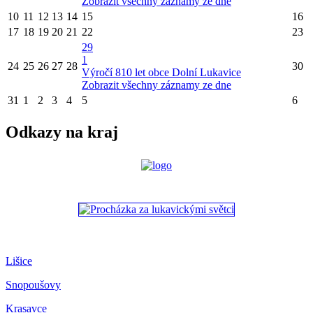
Zobrazit všechny záznamy ze dne
10
11
12
13
14
15
16
17
18
19
20
21
22
23
29
1
24
25
26
27
28
30
Výročí 810 let obce Dolní Lukavice
Zobrazit všechny záznamy ze dne
31
1
2
3
4
5
6
Odkazy na kraj
Lišice
Snopoušovy
Krasavce