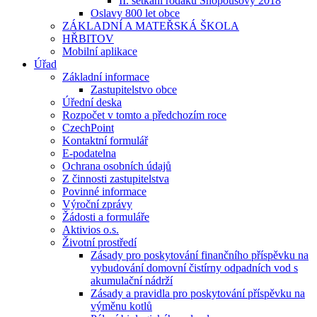
II. setkání rodáků Snopoušovy 2018
Oslavy 800 let obce
ZÁKLADNÍ A MATEŘSKÁ ŠKOLA
HŘBITOV
Mobilní aplikace
Úřad
Základní informace
Zastupitelstvo obce
Úřední deska
Rozpočet v tomto a předchozím roce
CzechPoint
Kontaktní formulář
E-podatelna
Ochrana osobních údajů
Z činnosti zastupitelstva
Povinné informace
Výroční zprávy
Žádosti a formuláře
Aktivios o.s.
Životní prostředí
Zásady pro poskytování finančního příspěvku na
vybudování domovní čistírny odpadních vod s
akumulační nádrží
Zásady a pravidla pro poskytování příspěvku na
výměnu kotlů