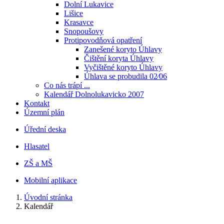
Dolní Lukavice
Lišice
Krasavce
Snopoušovy
Protipovodňová opatření
Zanešené koryto Úhlavy
Čištění koryta Úhlavy
Vyčištěné koryto Úhlavy
Úhlava se probudila 02⁄06
Co nás trápí ...
Kalendář Dolnolukavicko 2007
Kontakt
Územní plán
Úřední deska
Hlasatel
ZŠ a MŠ
Mobilní aplikace
Úvodní stránka
Kalendář