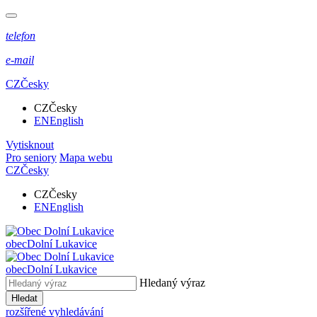
telefon
e-mail
CZ
Česky
CZ
Česky
EN
English
Vytisknout
Pro seniory
Mapa webu
CZ
Česky
CZ
Česky
EN
English
obec
Dolní Lukavice
obec
Dolní Lukavice
Hledaný výraz
Hledat
rozšířené vyhledávání