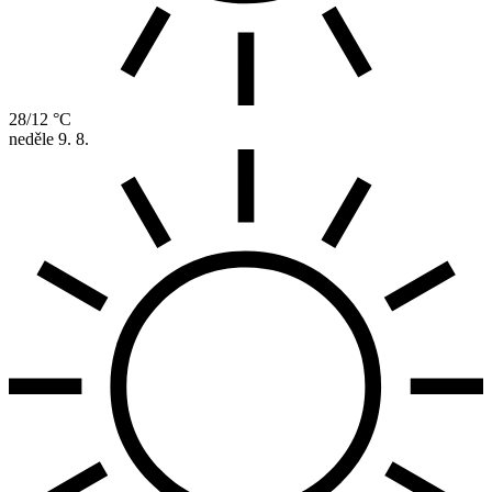
28/12 °C
neděle
9. 8.