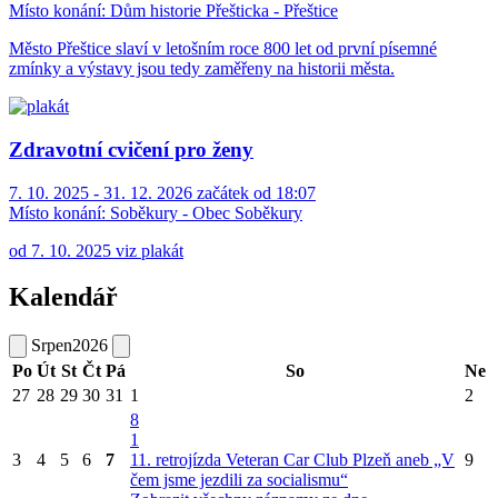
Místo konání:
Dům historie Přešticka - Přeštice
Město Přeštice slaví v letošním roce 800 let od první písemné
zmínky a výstavy jsou tedy zaměřeny na historii města.
Zdravotní cvičení pro ženy
7. 10. 2025 - 31. 12. 2026 začátek od 18:07
Místo konání:
Soběkury - Obec Soběkury
od 7. 10. 2025 viz plakát
Kalendář
Srpen
2026
Po
Út
St
Čt
Pá
So
Ne
27
28
29
30
31
1
2
8
1
3
4
5
6
7
11. retrojízda Veteran Car Club Plzeň aneb „V
9
čem jsme jezdili za socialismu“