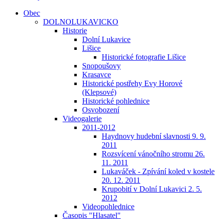
Obec
DOLNOLUKAVICKO
Historie
Dolní Lukavice
Lišice
Historické fotografie Lišice
Snopoušovy
Krasavce
Historické postřehy Evy Horové
(Klepsové)
Historické pohlednice
Osvobození
Videogalerie
2011-2012
Haydnovy hudební slavnosti 9. 9.
2011
Rozsvícení vánočního stromu 26.
11. 2011
Lukaváček - Zpívání koled v kostele
20. 12. 2011
Krupobití v Dolní Lukavici 2. 5.
2012
Videopohlednice
Časopis "Hlasatel"