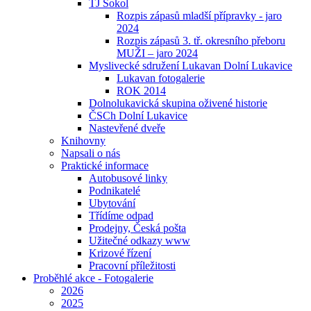
TJ Sokol
Rozpis zápasů mladší přípravky - jaro
2024
Rozpis zápasů 3. tř. okresního přeboru
MUŽI – jaro 2024
Myslivecké sdružení Lukavan Dolní Lukavice
Lukavan fotogalerie
ROK 2014
Dolnolukavická skupina oživené historie
ČSCh Dolní Lukavice
Nastevřené dveře
Knihovny
Napsali o nás
Praktické informace
Autobusové linky
Podnikatelé
Ubytování
Třídíme odpad
Prodejny, Česká pošta
Užitečné odkazy www
Krizové řízení
Pracovní příležitosti
Proběhlé akce - Fotogalerie
2026
2025