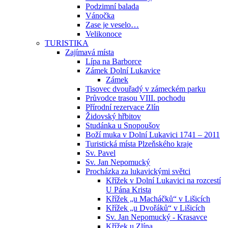
Podzimní balada
Vánočka
Zase je veselo…
Velikonoce
TURISTIKA
Zajímavá místa
Lípa na Barborce
Zámek Dolní Lukavice
Zámek
Tisovec dvouřadý v zámeckém parku
Průvodce trasou VIII. pochodu
Přírodní rezervace Zlín
Židovský hřbitov
Studánka u Snopoušov
Boží muka v Dolní Lukavici 1741 – 2011
Turistická místa Plzeňského kraje
Sv. Pavel
Sv. Jan Nepomucký
Procházka za lukavickými světci
Křížek v Dolní Lukavici na rozcestí
U Pána Krista
Křížek „u Macháčků“ v Lišicích
Křížek „u Dvořáků“ v Lišicích
Sv. Jan Nepomucký - Krasavce
Křížek u Zlína