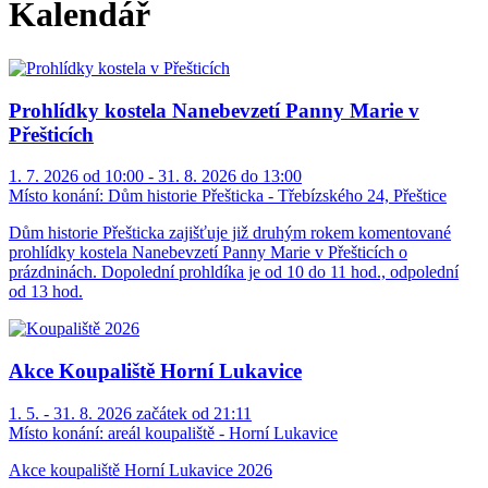
Kalendář
Prohlídky kostela Nanebevzetí Panny Marie v
Přešticích
1. 7. 2026 od 10:00 - 31. 8. 2026 do 13:00
Místo konání:
Dům historie Přešticka - Třebízského 24, Přeštice
Dům historie Přešticka zajišťuje již druhým rokem komentované
prohlídky kostela Nanebevzetí Panny Marie v Přešticích o
prázdninách. Dopolední prohldíka je od 10 do 11 hod., odpolední
od 13 hod.
Akce Koupaliště Horní Lukavice
1. 5. - 31. 8. 2026 začátek od 21:11
Místo konání:
areál koupaliště - Horní Lukavice
Akce koupaliště Horní Lukavice 2026