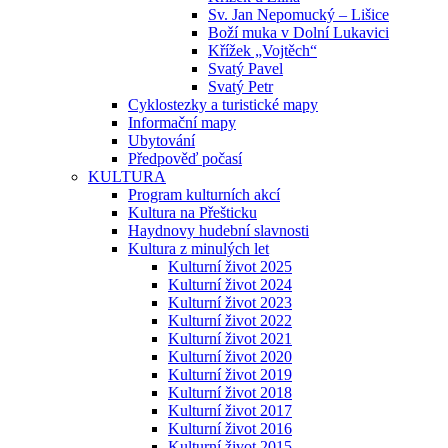
Sv. Jan Nepomucký – Lišice
Boží muka v Dolní Lukavici
Křížek „Vojtěch“
Svatý Pavel
Svatý Petr
Cyklostezky a turistické mapy
Informační mapy
Ubytování
Předpověď počasí
KULTURA
Program kulturních akcí
Kultura na Přešticku
Haydnovy hudební slavnosti
Kultura z minulých let
Kulturní život 2025
Kulturní život 2024
Kulturní život 2023
Kulturní život 2022
Kulturní život 2021
Kulturní život 2020
Kulturní život 2019
Kulturní život 2018
Kulturní život 2017
Kulturní život 2016
Kulturní život 2015