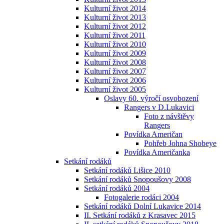
Kulturní život 2014
Kulturní život 2013
Kulturní život 2012
Kulturní život 2011
Kulturní život 2010
Kulturní život 2009
Kulturní život 2008
Kulturní život 2007
Kulturní život 2006
Kulturní život 2005
Oslavy 60. výročí osvobození
Rangers v D.Lukavici
Foto z návštěvy
Rangers
Povídka Američan
Pohřeb Johna Shobeye
Povídka Američanka
Setkání rodáků
Setkání rodáků Lišice 2010
Setkání rodáků Snopoušovy 2008
Setkání rodáků 2004
Fotogalerie rodáci 2004
Setkání rodáků Dolní Lukavice 2014
II. Setkání rodáků z Krasavec 2015