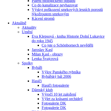
Pálení biologického odpadu
Co do kanalizace nevhazovat
Výskyt poškození smrkových lesních porostů
lýkožroutem smrkovým
Kácení stromů
Aktuálně
Aktuality
Umění
Eva Klepsová - kniha Historie Dolní Lukavice
do roku 1945
Co jste o Schönbornech nevěděli
Jaroslav Kasl
Milan Kasl - obrazy
Lenka Švajcrová
Spolky
Rybáři
Výlov Panského rybníka
Rybářský bál 2006
Hasiči
Hasiči fotogalerie
Dámský klub
Výročí 10 let založení
Výlet za krásami orchidejí
Fotogalerie DK
Fotogalerie DK