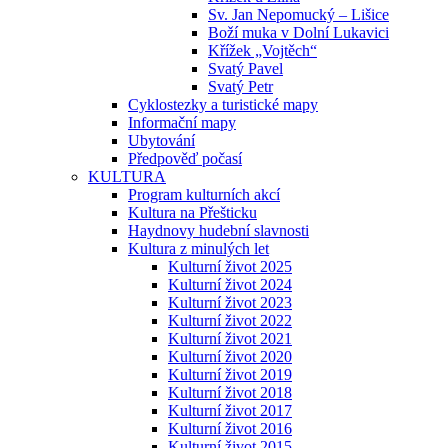
Sv. Jan Nepomucký – Lišice
Boží muka v Dolní Lukavici
Křížek „Vojtěch“
Svatý Pavel
Svatý Petr
Cyklostezky a turistické mapy
Informační mapy
Ubytování
Předpověď počasí
KULTURA
Program kulturních akcí
Kultura na Přešticku
Haydnovy hudební slavnosti
Kultura z minulých let
Kulturní život 2025
Kulturní život 2024
Kulturní život 2023
Kulturní život 2022
Kulturní život 2021
Kulturní život 2020
Kulturní život 2019
Kulturní život 2018
Kulturní život 2017
Kulturní život 2016
Kulturní život 2015