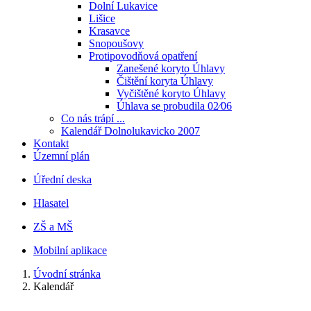
Dolní Lukavice
Lišice
Krasavce
Snopoušovy
Protipovodňová opatření
Zanešené koryto Úhlavy
Čištění koryta Úhlavy
Vyčištěné koryto Úhlavy
Úhlava se probudila 02⁄06
Co nás trápí ...
Kalendář Dolnolukavicko 2007
Kontakt
Územní plán
Úřední deska
Hlasatel
ZŠ a MŠ
Mobilní aplikace
Úvodní stránka
Kalendář