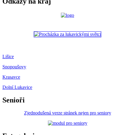
Odkazy na kraj
Lišice
Snopoušovy
Krasavce
Dolní Lukavice
Senioři
Zjednodušená verze stránek nejen pro seniory