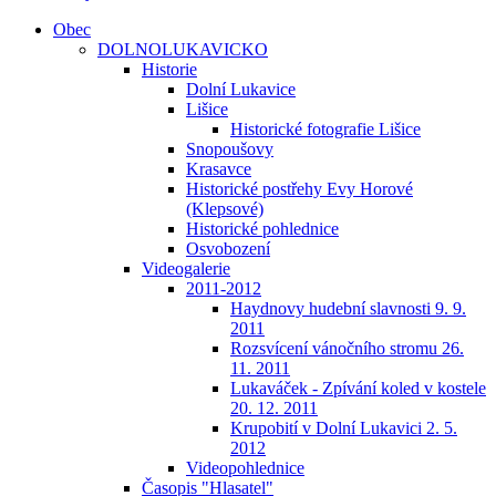
Obec
DOLNOLUKAVICKO
Historie
Dolní Lukavice
Lišice
Historické fotografie Lišice
Snopoušovy
Krasavce
Historické postřehy Evy Horové
(Klepsové)
Historické pohlednice
Osvobození
Videogalerie
2011-2012
Haydnovy hudební slavnosti 9. 9.
2011
Rozsvícení vánočního stromu 26.
11. 2011
Lukaváček - Zpívání koled v kostele
20. 12. 2011
Krupobití v Dolní Lukavici 2. 5.
2012
Videopohlednice
Časopis "Hlasatel"