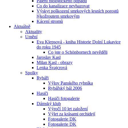
Pálení biologického odpadu
Co do kanalizace nevhazovat
Výskyt poškození smrkových lesních porostů
lýkožroutem smrkovým
Kácení stromů
Aktuálně
Aktuality
Umění
Eva Klepsová - kniha Historie Dolní Lukavice
do roku 1945
Co jste o Schönbornech nevěděli
Jaroslav Kasl
Milan Kasl - obrazy
Lenka Švajcrová
Spolky
Rybáři
Výlov Panského rybníka
Rybářský bál 2006
Hasiči
Hasiči fotogalerie
Dámský klub
Výročí 10 let založení
Výlet za krásami orchidejí
Fotogalerie DK
Fotogalerie DK