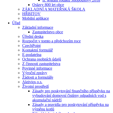
II. setkání rodáků Snopoušovy 2018
Oslavy 800 let obce
ZÁKLADNÍ A MATEŘSKÁ ŠKOLA
HŘBITOV
Mobilní aplikace
Úřad
Základní informace
Zastupitelstvo obce
Úřední deska
Rozpočet v tomto a předchozím roce
CzechPoint
Kontaktní formulář
E-podatelna
Ochrana osobních údajů
Z činnosti zastupitelstva
Povinné informace
Výroční zprávy
Žádosti a formuláře
Aktivios o.s.
Životní prostředí
Zásady pro poskytování finančního příspěvku na
vybudování domovní čistírny odpadních vod s
akumulační nádrží
Zásady a pravidla pro poskytování příspěvku na
výměnu kotlů