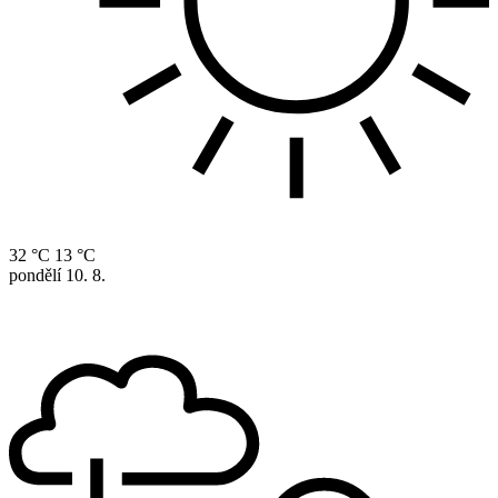
32 °C
13 °C
pondělí
10. 8.