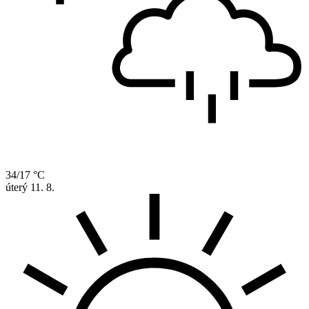
34/17 °C
úterý
11. 8.