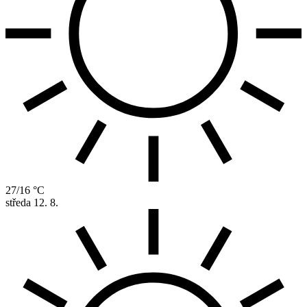
27/16 °C
středa
12. 8.