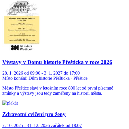
Výstavy v Domu historie Přešticka v roce 2026
28. 1. 2026 od 09:00 - 3. 1. 2027 do 17:00
Místo konání:
Dům historie Přešticka - Přeštice
Město Přeštice slaví v letošním roce 800 let od první písemné
zmínky a výstavy jsou tedy zaměřeny na historii města.
Zdravotní cvičení pro ženy
7. 10. 2025 - 31. 12. 2026 začátek od 18:07