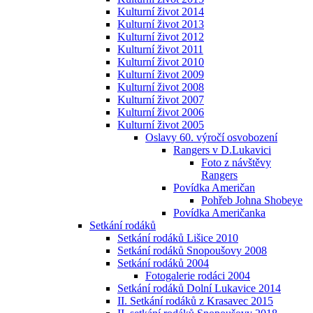
Kulturní život 2014
Kulturní život 2013
Kulturní život 2012
Kulturní život 2011
Kulturní život 2010
Kulturní život 2009
Kulturní život 2008
Kulturní život 2007
Kulturní život 2006
Kulturní život 2005
Oslavy 60. výročí osvobození
Rangers v D.Lukavici
Foto z návštěvy
Rangers
Povídka Američan
Pohřeb Johna Shobeye
Povídka Američanka
Setkání rodáků
Setkání rodáků Lišice 2010
Setkání rodáků Snopoušovy 2008
Setkání rodáků 2004
Fotogalerie rodáci 2004
Setkání rodáků Dolní Lukavice 2014
II. Setkání rodáků z Krasavec 2015