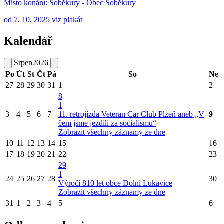
Místo konání:
Soběkury - Obec Soběkury
od 7. 10. 2025 viz plakát
Kalendář
Srpen
2026
Po
Út
St
Čt
Pá
So
Ne
27
28
29
30
31
1
2
8
1
3
4
5
6
7
11. retrojízda Veteran Car Club Plzeň aneb „V
9
čem jsme jezdili za socialismu“
Zobrazit všechny záznamy ze dne
10
11
12
13
14
15
16
17
18
19
20
21
22
23
29
1
24
25
26
27
28
30
Výročí 810 let obce Dolní Lukavice
Zobrazit všechny záznamy ze dne
31
1
2
3
4
5
6