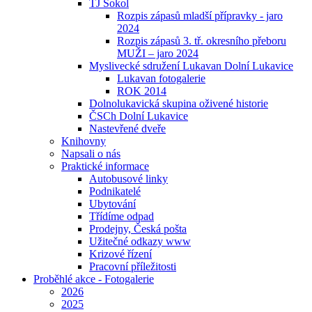
TJ Sokol
Rozpis zápasů mladší přípravky - jaro
2024
Rozpis zápasů 3. tř. okresního přeboru
MUŽI – jaro 2024
Myslivecké sdružení Lukavan Dolní Lukavice
Lukavan fotogalerie
ROK 2014
Dolnolukavická skupina oživené historie
ČSCh Dolní Lukavice
Nastevřené dveře
Knihovny
Napsali o nás
Praktické informace
Autobusové linky
Podnikatelé
Ubytování
Třídíme odpad
Prodejny, Česká pošta
Užitečné odkazy www
Krizové řízení
Pracovní příležitosti
Proběhlé akce - Fotogalerie
2026
2025