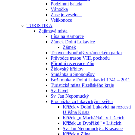
Podzimní balada
Vánočka
Zase je veselo…
Velikonoce
TURISTIKA
Zajímavá místa
Lípa na Barborce
Zámek Dolní Lukavice
Zámek
Tisovec dvouřadý v zámeckém parku
Průvodce trasou VIII. pochodu
Přírodní rezervace Zlín
Židovský hřbitov
Studánka u Snopoušov
Boží muka v Dolní Lukavici 1741 – 2011
Turistická místa Plzeňského kraje
Sv. Pavel
Sv. Jan Nepomucký
Procházka za lukavickými světci
Křížek v Dolní Lukavici na rozcestí
U Pána Krista
Křížek „u Macháčků“ v Lišicích
Křížek „u Dvořáků“ v Lišicích
Sv. Jan Nepomucký - Krasavce
Křížek u Zlína