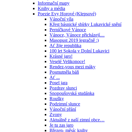
Informační mapy
Knihy a média
Poezie Evy Horové (Klepsové)
Vánoční víla
Křest básnické sbírky Lukavické snění
Perníčkové Vánoce
Vánoce, Vánoce přicházejí....
Masopust 2019 legračně :)
Ať žije republika
100 let Sokola v Dolní Lukavici
Krásné jaro!
Veselé Velikonoce!
Rendez-vous mezi máky
Posmutněla báň
Ať ...
Posel jara
Pozdrav slunci
Snopoušovská studánka
Roušky
Podzimní slunce
Vánoční přání
Zvony
Aktuálně z naší zimní obce…
Je tu zas jaro
Březen- měsíc knihy