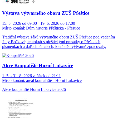
Výstava výtvarného oboru ZUŠ Přeštice
15. 5. 2026 od 09:00 - 19. 6. 2026 do 17:00
Místo konání:
Dům historie Přešticka - Přeštice
Tradiční výstava žáků výtvarného oboru ZUŠ Přeštice pod vedením
Jany Boškové, tentokrát s přeštickými prasátky o Přešticích,
písmenkách a dalších tématech, která děti výtvarně zpracovaly.
Akce Koupaliště Horní Lukavice
1. 5. - 31. 8. 2026 začátek od 21:11
Místo konání:
areál koupaliště - Horní Lukavice
Akce koupaliště Horní Lukavice 2026