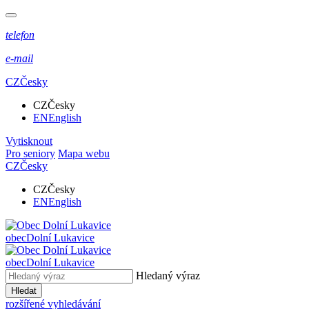
telefon
e-mail
CZ
Česky
CZ
Česky
EN
English
Vytisknout
Pro seniory
Mapa webu
CZ
Česky
CZ
Česky
EN
English
obec
Dolní Lukavice
obec
Dolní Lukavice
Hledaný výraz
Hledat
rozšířené vyhledávání